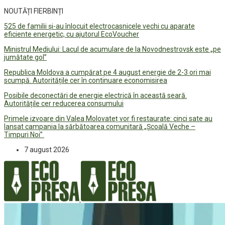
NOUTĂȚI FIERBINȚI
525 de familii și-au înlocuit electrocasnicele vechi cu aparate
eficiente energetic, cu ajutorul EcoVoucher
Ministrul Mediului: Lacul de acumulare de la Novodnestrovsk este „pe
jumătate gol”
Republica Moldova a cumpărat pe 4 august energie de 2-3 ori mai
scumpă. Autoritățile cer în continuare economisirea
Posibile deconectări de energie electrică în această seară.
Autoritățile cer reducerea consumului
Primele izvoare din Valea Molovateț vor fi restaurate: cinci sate au
lansat campania la sărbătoarea comunitară „Școală Veche –
Timpuri Noi”
7 august 2026