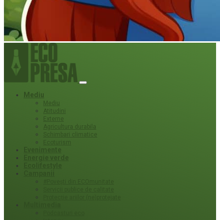
Mediu
Mediu
Atitudini
Externe
Agricultura durabila
Schimbari climatice
Ecoturism
Evenimente
Energie verde
Ecolifestyle
Campanii
#Povești din ECOmunitate
Servicii publice de calitate
Protecție ariilor (ne)protejate
Multimedia
Podcasturi eco