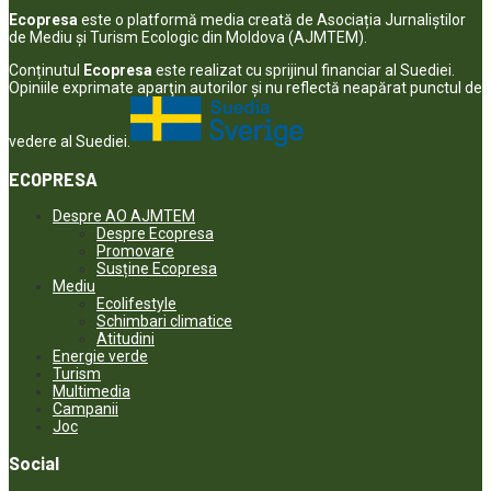
Ecopresa
este o platformă media creată de Asociația Jurnaliștilor
de Mediu și Turism Ecologic din Moldova (AJMTEM).
Conținutul
Ecopresa
este realizat cu sprijinul financiar al Suediei.
Opiniile exprimate aparţin autorilor şi nu reflectă neapărat punctul de
vedere al Suediei.
ECOPRESA
Despre AO AJMTEM
Despre Ecopresa
Promovare
Susține Ecopresa
Mediu
Ecolifestyle
Schimbari climatice
Atitudini
Energie verde
Turism
Multimedia
Campanii
Joc
Social