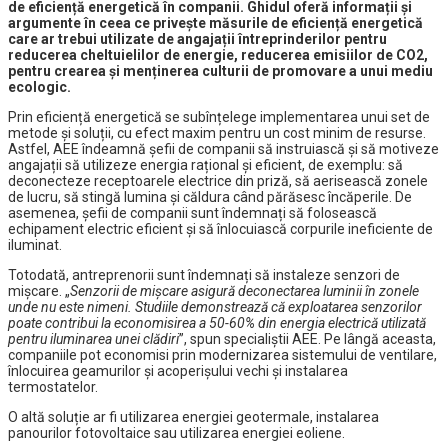
de eficiență energetică în companii. Ghidul oferă informații și
argumente în ceea ce privește măsurile de eficiență energetică
care ar trebui utilizate de angajații întreprinderilor pentru
reducerea cheltuielilor de energie, reducerea emisiilor de CO2,
pentru crearea și menținerea culturii de promovare a unui mediu
ecologic.
Prin eficiență energetică se subînțelege implementarea unui set de
metode și soluții, cu efect maxim pentru un cost minim de resurse.
Astfel, AEE îndeamnă șefii de companii să instruiască și să motiveze
angajații să utilizeze energia rațional și eficient, de exemplu: să
deconecteze receptoarele electrice din priză, să aerisească zonele
de lucru, să stingă lumina și căldura când părăsesc încăperile. De
asemenea, șefii de companii sunt îndemnați să folosească
echipament electric eficient și să înlocuiască corpurile ineficiente de
iluminat.
Totodată, antreprenorii sunt îndemnați să instaleze senzori de
mișcare. „
Senzorii de mișcare asigură deconectarea luminii în zonele
unde nu este nimeni. Studiile demonstrează că exploatarea senzorilor
poate contribui la economisirea a 50-60% din energia electrică utilizată
pentru iluminarea unei clădiri
”, spun specialiștii AEE. Pe lângă aceasta,
companiile pot economisi prin modernizarea sistemului de ventilare,
înlocuirea geamurilor și acoperișului vechi și instalarea
termostatelor.
O altă soluție ar fi utilizarea energiei geotermale, instalarea
panourilor fotovoltaice sau utilizarea energiei eoliene.