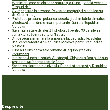
eveniment care celebrează natura și cultura: „Școală Veche –
Timpuri Noi”
O viață țesută în covoare. Povestea meșteriței Maria Mazur
din Ghermănești
Prutul sub presiune: poluarea, seceta și schimbările climatice
afectează unul dintre mai importante râuri ale Republicii
Moldova
Guvernul a stare de alertă hidrologică pentru 30 de zile, în
contextul scăderii debitului Nistrului
Din deșeuri alimentare la ambalaje biodegradabile: soluția
unei cercetătoare din Republica Moldova pentru reducerea
plasticului
Cum au ajuns permisele românești la gunoiștea din
Porumbeni
Interconexiunea electrică Vulcănești–Chișinău a fost pusă sub
tensiune. Au început testele finale
Scăderea alarmantă a nivelului Dunării afectează și Republica
Moldova
Despre site