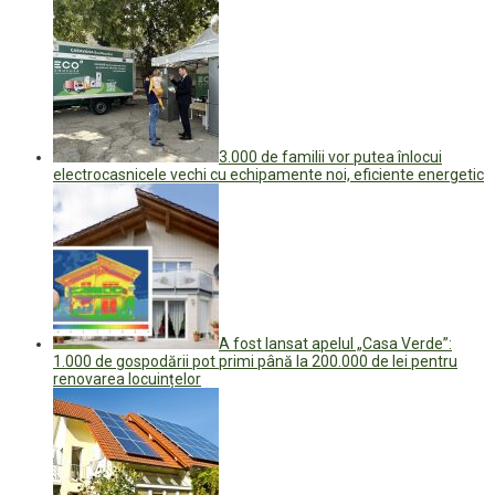
3.000 de familii vor putea înlocui
electrocasnicele vechi cu echipamente noi, eficiente energetic
A fost lansat apelul „Casa Verde”:
1.000 de gospodării pot primi până la 200.000 de lei pentru
renovarea locuințelor