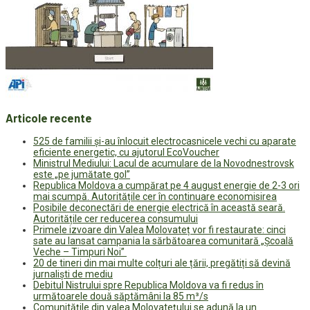
Articole recente
525 de familii și-au înlocuit electrocasnicele vechi cu aparate
eficiente energetic, cu ajutorul EcoVoucher
Ministrul Mediului: Lacul de acumulare de la Novodnestrovsk
este „pe jumătate gol”
Republica Moldova a cumpărat pe 4 august energie de 2-3 ori
mai scumpă. Autoritățile cer în continuare economisirea
Posibile deconectări de energie electrică în această seară.
Autoritățile cer reducerea consumului
Primele izvoare din Valea Molovateț vor fi restaurate: cinci
sate au lansat campania la sărbătoarea comunitară „Școală
Veche – Timpuri Noi”
20 de tineri din mai multe colțuri ale țării, pregătiți să devină
jurnaliști de mediu
Debitul Nistrului spre Republica Moldova va fi redus în
următoarele două săptămâni la 85 m³/s
Comunitățile din valea Molovatețului se adună la un