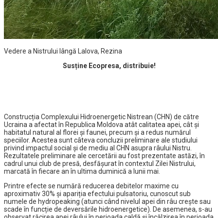
Vedere a Nistrului lângă Lalova, Rezina
Susține Ecopresa, distribuie!
Construcția Complexului Hidroenergetic Nistrean (CHN) de către
Ucraina a afectat în Republica Moldova atât calitatea apei, cât și
habitatul natural al florei și faunei, precum și a redus numărul
speciilor. Acestea sunt câteva concluzii preliminare ale studiului
privind impactul social și de mediu al CHN asupra râului Nistru.
Rezultatele preliminare ale cercetării au fost prezentate astăzi, în
cadrul unui club de presă, desfășurat în contextul Zilei Nistrului,
marcată în fiecare an în ultima duminică a lunii mai.
Printre efecte se numără reducerea debitelor maxime cu
aproximativ 30% și apariția efectului pulsatoriu, cunoscut sub
numele de hydropeaking (atunci când nivelul apei din râu crește sau
scade în funcție de deversările hidroenergetice). De asemenea, s-au
observat răcirea apei râului în perioada caldă și încălzirea în perioada