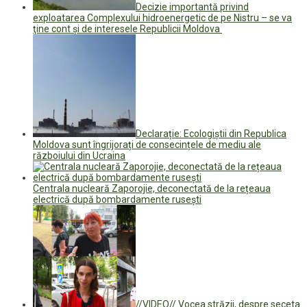
Decizie importantă privind
exploatarea Complexului hidroenergetic de pe Nistru – se va
ţine cont şi de interesele Republicii Moldova
Declarație: Ecologiștii din Republica
Moldova sunt îngrijorați de consecințele de mediu ale
războiului din Ucraina
Centrala nucleară Zaporojie, deconectată de la rețeaua
electrică după bombardamente rusești
//VIDEO// Vocea străzii, despre seceta