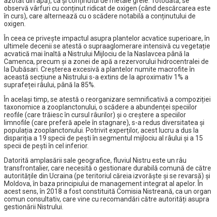
azotat din apă), ca și conținutul de metale grele. Totodată, se
observă vârfuri cu conținut ridicat de oxigen (când descărcarea este
în curs), care alternează cu o scădere notabilă a conținutului de
oxigen.
În ceea ce privește impactul asupra plantelor acvatice superioare, în
ultimele decenii se atestă o supraaglomerare intensivă cu vegetație
acvatică mai înaltă a Nistrului Mijlociu de la Naslavcea până la
Camenca, precum și a zonei de apă a rezervorului hidrocentralei de
la Dubăsari. Creșterea excesivă a plantelor numite macrofite în
această secțiune a Nistrului s-a extins de la aproximativ 1% a
suprafeței râului, până la 85%.
În același timp, se atestă o reorganizare semnificativă a compoziției
taxonomice a zooplanctonului, o scădere a abundenței speciilor
reofile (care trăiesc în cursul râurilor) și o creștere a speciilor
limnofile (care preferă apele în stagnare), s-a redus diversitatea și
populația zooplanctonului. Potrivit experților, acest lucru a dus la
dispariția a 19 specii de pești în segmentul mijlociu al râului și a 15
specii de pești în cel inferior.
Datorită amplasării sale geografice, fluviul Nistru este un râu
transfrontalier, care necesită o gestionare durabilă comună de către
autoritățile din Ucraina (pe teritoriul căreia izvorăște și se revarsă) și
Moldova, în baza principiului de management integrat al apelor. În
acest sens, în 2018 a fost constituită Comisia Nistreană, ca un organ
comun consultativ, care vine cu recomandări către autorități asupra
gestionării Nistrului.