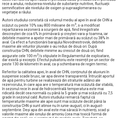
rece a anului, reducerea nivelului de substanțe nutritive, fluctuații
semnificative ale nivelului de oxigen și supraaglomerarea cu
vegetație a râului.
Autorii studiului constată că volumul mediu al apei în aval de CHN a
3
scăzut cu peste 10% sau 800 milioane de m
, s-a modificat
repartizarea sezonieră a scurgerii de apă, fiind înregistrate
descreșteri de cca 6% în primăvară și creșteri vara și toamna, iar
debitele maxime a apelor mari de primăvară au scăzut cu 38% în
aval. Ca efect a funcționării barajului Novodnestrovsk, debitele
maxime ale viiturilor pluviale s-au redus de două ori. După
construcția CHN, debitele minime au crescut de două ori, fiind
3
asigurate cele 100 m
/s stipulate în Regulamentul de exploatare,
dar există și excepții. Efectul pulsatoriu este resimțit pe un sector de
peste 130 de kilometri în aval, ca și schimbarea de regim termic.
Referitor la calitatea apei, în aval de CHN, conținutul de aluviuni în
suspensie scade brusc, iar apa devine transparentă. Întrucât aportul
de apă pentru turbine se realizează din straturile adânci ale
rezervorului, în care apa are o temperatură mai scăzută dar stabilă,
în sezonul rece în aval de hidrocentrală temperatura este mai
ridicată decât cea normală cu până la 5 grade și mai scăzută cu 7,5
grade în sezonul cald. Autorii studiului remarcă faptul că
temperaturile maxime ale apei sunt mai scăzute decât până la
construcția CHN și sunt atinse nu în iunie-august, ci în august-
septembrie. Deși apa din aval este mai săracă în nutrienți, scad și
valorile maxime ale ionului de amoniu (cea mai toxică formă de