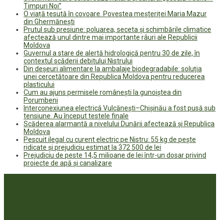
Timpuri Noi”
O viață țesută în covoare. Povestea meșteriței Maria Mazur
din Ghermănești
Prutul sub presiune: poluarea, seceta și schimbările climatice
afectează unul dintre mai importante râuri ale Republicii
Moldova
Guvernul a stare de alertă hidrologică pentru 30 de zile, în
contextul scăderii debitului Nistrului
Din deșeuri alimentare la ambalaje biodegradabile: soluția
unei cercetătoare din Republica Moldova pentru reducerea
plasticului
Cum au ajuns permisele românești la gunoiștea din
Porumbeni
Interconexiunea electrică Vulcănești–Chișinău a fost pusă sub
tensiune. Au început testele finale
Scăderea alarmantă a nivelului Dunării afectează și Republica
Moldova
Pescuit ilegal cu curent electric pe Nistru: 55 kg de pește
ridicate și prejudiciu estimat la 372 500 de lei
Prejudiciu de peste 14,5 milioane de lei într-un dosar privind
proiecte de apă și canalizare