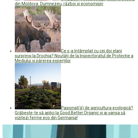
din Moldova: Dumnezeu, război și economisiri
Ce s-a întâmplat cu cei doi elani
surprinși la Drochia? Noutăți de la Inspectoratul de Protecție a
Mediului și părerea experților
Pasionat(ă) de agricultura ecologică?
Grăbește-te să aplici la Good.Better.Organic și ai șansa să
vizitezi ferme eco din Germania!