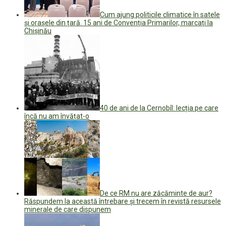
Cum ajung politicile climatice în satele
și orașele din țară. 15 ani de Convenția Primarilor, marcați la
Chișinău
40 de ani de la Cernobîl: lecția pe care
încă nu am învățat-o
De ce RM nu are zăcăminte de aur?
Răspundem la această întrebare și trecem în revistă resursele
minerale de care dispunem