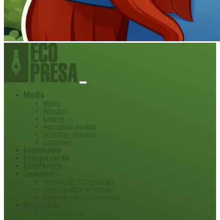
Mediu
Mediu
Atitudini
Externe
Agricultura durabila
Schimbari climatice
Ecoturism
Evenimente
Energie verde
Ecolifestyle
Campanii
#Povești din ECOmunitate
Servicii publice de calitate
Protecție ariilor (ne)protejate
Multimedia
Podcasturi eco