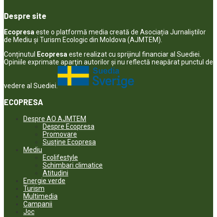
Despre site
Ecopresa
este o platformă media creată de Asociația Jurnaliștilor
de Mediu și Turism Ecologic din Moldova (AJMTEM).
Conținutul
Ecopresa
este realizat cu sprijinul financiar al Suediei.
Opiniile exprimate aparţin autorilor şi nu reflectă neapărat punctul de
vedere al Suediei.
ECOPRESA
Despre AO AJMTEM
Despre Ecopresa
Promovare
Susține Ecopresa
Mediu
Ecolifestyle
Schimbari climatice
Atitudini
Energie verde
Turism
Multimedia
Campanii
Joc