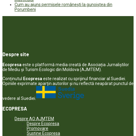
Cum au ajuns permisele românești la gunoiștea din
Porumbeni
Despre site
Ecopresa
este o platformă media creată de Asociația Jurnaliștilor
de Mediu și Turism Ecologic din Moldova (AJMTEM).
Conținutul
Ecopresa
este realizat cu sprijinul financiar al Suediei.
Opiniile exprimate aparţin autorilor şi nu reflectă neapărat punctul de
vedere al Suediei.
ECOPRESA
Despre AO AJMTEM
Despre Ecopresa
Promovare
Susține Ecopresa