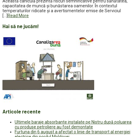
Această caniculă prezintă riscuri semnificative pentru sănătatea,
capacitatea de muncă și bunăstarea oamenilor. În contextul
temperaturilor ridicate și a avertismentelor emise de Serviciul
[…]
Read More
Hai să ne jucăm!
Articole recente
Ultimele baraje absorbante instalate pe Nistru după poluarea
cu produse petroliere au fost demontate
Furtuna din 6 august a afectat o linie de transport al energiei
electrice din nordul Moldovei