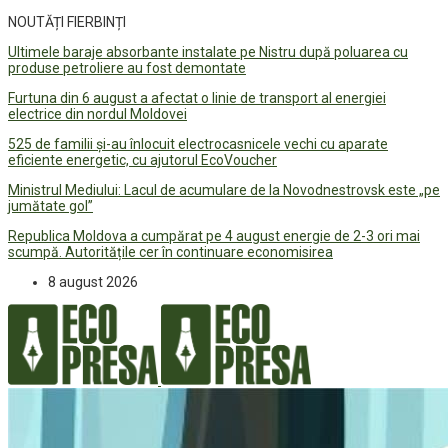
NOUTĂȚI FIERBINȚI
Ultimele baraje absorbante instalate pe Nistru după poluarea cu
produse petroliere au fost demontate
Furtuna din 6 august a afectat o linie de transport al energiei
electrice din nordul Moldovei
525 de familii și-au înlocuit electrocasnicele vechi cu aparate
eficiente energetic, cu ajutorul EcoVoucher
Ministrul Mediului: Lacul de acumulare de la Novodnestrovsk este „pe
jumătate gol”
Republica Moldova a cumpărat pe 4 august energie de 2-3 ori mai
scumpă. Autoritățile cer în continuare economisirea
8 august 2026