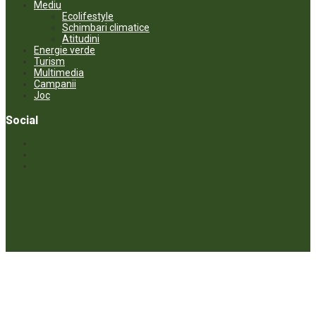
Mediu
Ecolifestyle
Schimbari climatice
Atitudini
Energie verde
Turism
Multimedia
Campanii
Joc
Social
© ECOPRESA. All rights reserved *** Preluarea textelor care aparțin
www.ecopresa.md poate fi făcută doar cu indicarea sursei și link
activ către subiectul preluat.