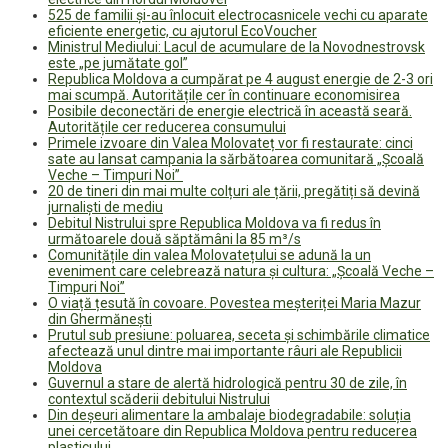
525 de familii și-au înlocuit electrocasnicele vechi cu aparate
eficiente energetic, cu ajutorul EcoVoucher
Ministrul Mediului: Lacul de acumulare de la Novodnestrovsk
este „pe jumătate gol”
Republica Moldova a cumpărat pe 4 august energie de 2-3 ori
mai scumpă. Autoritățile cer în continuare economisirea
Posibile deconectări de energie electrică în această seară.
Autoritățile cer reducerea consumului
Primele izvoare din Valea Molovateț vor fi restaurate: cinci
sate au lansat campania la sărbătoarea comunitară „Școală
Veche – Timpuri Noi”
20 de tineri din mai multe colțuri ale țării, pregătiți să devină
jurnaliști de mediu
Debitul Nistrului spre Republica Moldova va fi redus în
următoarele două săptămâni la 85 m³/s
Comunitățile din valea Molovatețului se adună la un
eveniment care celebrează natura și cultura: „Școală Veche –
Timpuri Noi”
O viață țesută în covoare. Povestea meșteriței Maria Mazur
din Ghermănești
Prutul sub presiune: poluarea, seceta și schimbările climatice
afectează unul dintre mai importante râuri ale Republicii
Moldova
Guvernul a stare de alertă hidrologică pentru 30 de zile, în
contextul scăderii debitului Nistrului
Din deșeuri alimentare la ambalaje biodegradabile: soluția
unei cercetătoare din Republica Moldova pentru reducerea
plasticului