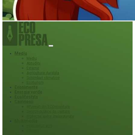
Mediu
Mediu
Atitudini
Externe
Agricultura durabila
Schimbari climatice
Ecoturism
Evenimente
Energie verde
Ecolifestyle
Campanii
#Povești din ECOmunitate
Servicii publice de calitate
Protecție ariilor (ne)protejate
Multimedia
Podcasturi eco
Interviu