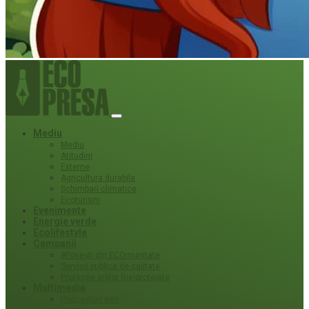
Mediu
Mediu
Atitudini
Externe
Agricultura durabila
Schimbari climatice
Ecoturism
Evenimente
Energie verde
Ecolifestyle
Campanii
#Povești din ECOmunitate
Servicii publice de calitate
Protecție ariilor (ne)protejate
Multimedia
Podcasturi eco