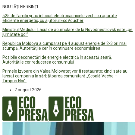
NOUTĂȚI FIERBINȚI
525 de familii și-au înlocuit electrocasnicele vechi cu aparate
eficiente energetic, cu ajutorul EcoVoucher
Ministrul Mediului: Lacul de acumulare de la Novodnestrovsk este „pe
jumătate gol”
Republica Moldova a cumpărat pe 4 august energie de 2-3 ori mai
scumpă. Autoritățile cer în continuare economisirea
Posibile deconectări de energie electrică în această seară.
Autoritățile cer reducerea consumului
Primele izvoare din Valea Molovateț vor fi restaurate: cinci sate au
lansat campania la sărbătoarea comunitară „Școală Veche –
Timpuri Noi”
7 august 2026