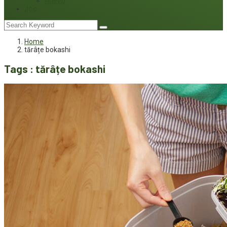
Interviu
Joc
Home
tărâțe bokashi
Tags : tărâțe bokashi