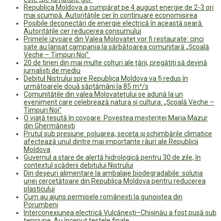
Republica Moldova a cumpărat pe 4 august energie de 2-3 ori
mai scumpă. Autoritățile cer în continuare economisirea
Posibile deconectări de energie electrică în această seară.
Autoritățile cer reducerea consumului
Primele izvoare din Valea Molovateț vor fi restaurate: cinci
sate au lansat campania la sărbătoarea comunitară „Școală
Veche – Timpuri Noi”
20 de tineri din mai multe colțuri ale țării, pregătiți să devină
jurnaliști de mediu
Debitul Nistrului spre Republica Moldova va fi redus în
următoarele două săptămâni la 85 m³/s
Comunitățile din valea Molovatețului se adună la un
eveniment care celebrează natura și cultura: „Școală Veche –
Timpuri Noi”
O viață țesută în covoare. Povestea meșteriței Maria Mazur
din Ghermănești
Prutul sub presiune: poluarea, seceta și schimbările climatice
afectează unul dintre mai importante râuri ale Republicii
Moldova
Guvernul a stare de alertă hidrologică pentru 30 de zile, în
contextul scăderii debitului Nistrului
Din deșeuri alimentare la ambalaje biodegradabile: soluția
unei cercetătoare din Republica Moldova pentru reducerea
plasticului
Cum au ajuns permisele românești la gunoiștea din
Porumbeni
Interconexiunea electrică Vulcănești–Chișinău a fost pusă sub
tensiune. Au început testele finale