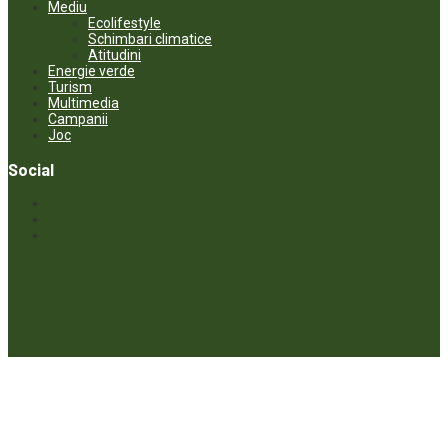
Mediu
Ecolifestyle
Schimbari climatice
Atitudini
Energie verde
Turism
Multimedia
Campanii
Joc
Social
© ECOPRESA. All rights reserved *** Preluarea textelor care aparțin
www.ecopresa.md poate fi făcută doar cu indicarea sursei și link
activ către subiectul preluat.