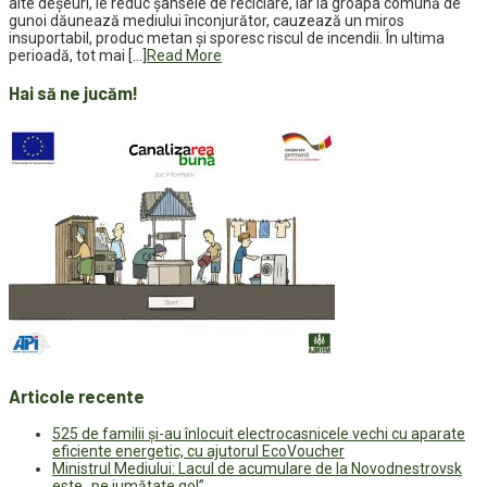
alte deșeuri, le reduc șansele de reciclare, iar la groapa comună de
gunoi dăunează mediului înconjurător, cauzează un miros
insuportabil, produc metan și sporesc riscul de incendii. În ultima
perioadă, tot mai […]
Read More
Hai să ne jucăm!
Articole recente
525 de familii și-au înlocuit electrocasnicele vechi cu aparate
eficiente energetic, cu ajutorul EcoVoucher
Ministrul Mediului: Lacul de acumulare de la Novodnestrovsk
este „pe jumătate gol”