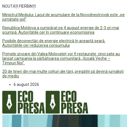
NOUTĂȚI FIERBINȚI
Ministrul Mediului: Lacul de acumulare de la Novodnestrovsk este „pe
jumătate gol”
Republica Moldova a cumpărat pe 4 august energie de 2-3 ori mai
scumpă. Autoritățile cer în continuare economisirea
Posibile deconectări de energie electrică în această seară.
Autoritățile cer reducerea consumului
Primele izvoare din Valea Molovateț vor fi restaurate: cinci sate au
lansat campania la sărbătoarea comunitară „Școală Veche –
Timpuri Noi”
20 de tineri din mai multe colțuri ale țării, pregătiți să devină jurnaliști
de mediu
6 august 2026