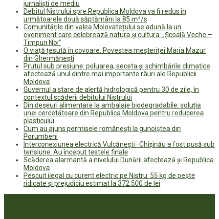
jurnaliști de mediu
Debitul Nistrului spre Republica Moldova va fi redus în
următoarele două săptămâni la 85 m³/s
Comunitățile din valea Molovatețului se adună la un
eveniment care celebrează natura și cultura: „Școală Veche –
Timpuri Noi”
O viață țesută în covoare. Povestea meșteriței Maria Mazur
din Ghermănești
Prutul sub presiune: poluarea, seceta și schimbările climatice
afectează unul dintre mai importante râuri ale Republicii
Moldova
Guvernul a stare de alertă hidrologică pentru 30 de zile, în
contextul scăderii debitului Nistrului
Din deșeuri alimentare la ambalaje biodegradabile: soluția
unei cercetătoare din Republica Moldova pentru reducerea
plasticului
Cum au ajuns permisele românești la gunoiștea din
Porumbeni
Interconexiunea electrică Vulcănești–Chișinău a fost pusă sub
tensiune. Au început testele finale
Scăderea alarmantă a nivelului Dunării afectează și Republica
Moldova
Pescuit ilegal cu curent electric pe Nistru: 55 kg de pește
ridicate și prejudiciu estimat la 372 500 de lei