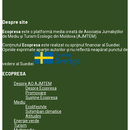
Despre site
Ecopresa
este o platformă media creată de Asociația Jurnaliștilor
de Mediu și Turism Ecologic din Moldova (AJMTEM).
Conținutul
Ecopresa
este realizat cu sprijinul financiar al Suediei.
Opiniile exprimate aparţin autorilor şi nu reflectă neapărat punctul de
vedere al Suediei.
ECOPRESA
Despre AO AJMTEM
Despre Ecopresa
Promovare
Susține Ecopresa
Mediu
Ecolifestyle
Schimbari climatice
Atitudini
Energie verde
Turism
Multimedia