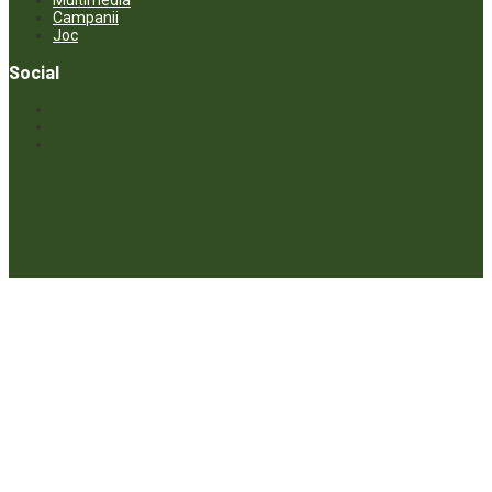
Campanii
Joc
Social
© ECOPRESA. All rights reserved *** Preluarea textelor care aparțin
www.ecopresa.md poate fi făcută doar cu indicarea sursei și link
activ către subiectul preluat.