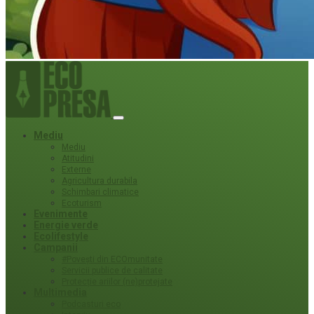
Mediu
Mediu
Atitudini
Externe
Agricultura durabila
Schimbari climatice
Ecoturism
Evenimente
Energie verde
Ecolifestyle
Campanii
#Povești din ECOmunitate
Servicii publice de calitate
Protecție ariilor (ne)protejate
Multimedia
Podcasturi eco