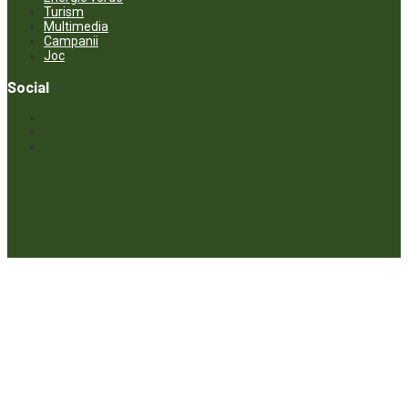
Turism
Multimedia
Campanii
Joc
Social
© ECOPRESA. All rights reserved *** Preluarea textelor care aparțin
www.ecopresa.md poate fi făcută doar cu indicarea sursei și link
activ către subiectul preluat.