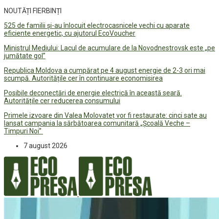
NOUTĂȚI FIERBINȚI
525 de familii și-au înlocuit electrocasnicele vechi cu aparate
eficiente energetic, cu ajutorul EcoVoucher
Ministrul Mediului: Lacul de acumulare de la Novodnestrovsk este „pe
jumătate gol”
Republica Moldova a cumpărat pe 4 august energie de 2-3 ori mai
scumpă. Autoritățile cer în continuare economisirea
Posibile deconectări de energie electrică în această seară.
Autoritățile cer reducerea consumului
Primele izvoare din Valea Molovateț vor fi restaurate: cinci sate au
lansat campania la sărbătoarea comunitară „Școală Veche –
Timpuri Noi”
7 august 2026