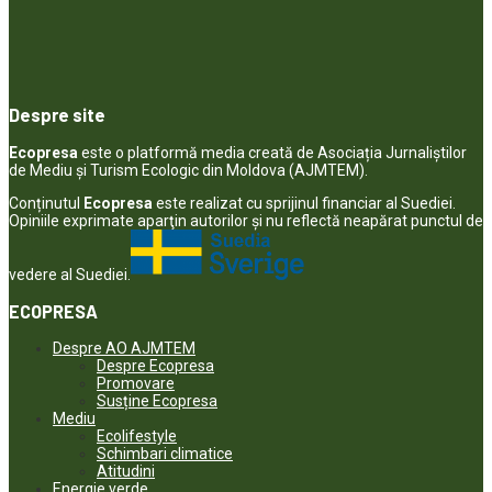
Despre site
Ecopresa
este o platformă media creată de Asociația Jurnaliștilor
de Mediu și Turism Ecologic din Moldova (AJMTEM).
Conținutul
Ecopresa
este realizat cu sprijinul financiar al Suediei.
Opiniile exprimate aparţin autorilor şi nu reflectă neapărat punctul de
vedere al Suediei.
ECOPRESA
Despre AO AJMTEM
Despre Ecopresa
Promovare
Susține Ecopresa
Mediu
Ecolifestyle
Schimbari climatice
Atitudini
Energie verde