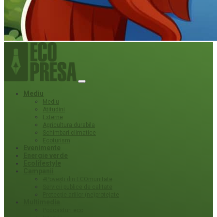
Mediu
Mediu
Atitudini
Externe
Agricultura durabila
Schimbari climatice
Ecoturism
Evenimente
Energie verde
Ecolifestyle
Campanii
#Povești din ECOmunitate
Servicii publice de calitate
Protecție ariilor (ne)protejate
Multimedia
Podcasturi eco