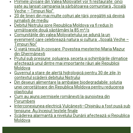
Primele izvoare din Valea Molovateț vor fi restaurate: cinci
sate au lansat campania la sărbătoarea comunitară „Școală
Veche – Timpuri Noi”
20 de tineri din mai multe colțuri ale țării, pregătiți să devină
jurnaliști de mediu
Debitul Nistrului spre Republica Moldova va fi redus în
următoarele două săptămâni la 85 m³/s
Comunitățile din valea Molovatețului se adună la un
eveniment care celebrează natura și cultura: „Școală Veche –
Timpuri Noi”
O viață țesută în covoare. Povestea meșteriței Maria Mazur
din Ghermănești
Prutul sub presiune: poluarea, seceta și schimbările climatice
afectează unul dintre mai importante râuri ale Republicii
Moldova
Guvernul a stare de alertă hidrologică pentru 30 de zile, în
contextul scăderii debitului Nistrului
Din deșeuri alimentare la ambalaje biodegradabile: soluția
unei cercetătoare din Republica Moldova pentru reducerea
plasticului
Cum au ajuns permisele românești la gunoiștea din
Porumbeni
Interconexiunea electrică Vulcănești–Chișinău a fost pusă sub
tensiune. Au început testele finale
Scăderea alarmantă a nivelului Dunării afectează și Republica
Moldova