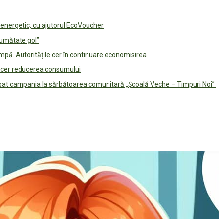
e energetic, cu ajutorul EcoVoucher
jumătate gol”
pă. Autoritățile cer în continuare economisirea
le cer reducerea consumului
lansat campania la sărbătoarea comunitară „Școală Veche – Timpuri Noi”