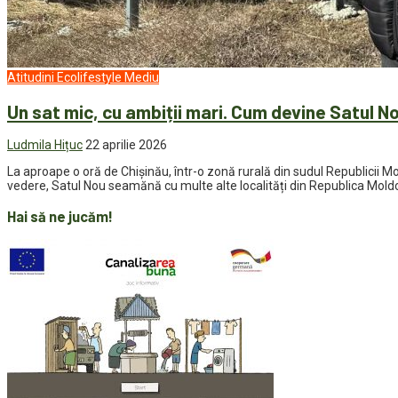
Atitudini
Ecolifestyle
Mediu
Un sat mic, cu ambiții mari. Cum devine Satul N
Ludmila Hițuc
22 aprilie 2026
La aproape o oră de Chișinău, într-o zonă rurală din sudul Republicii Mol
vedere, Satul Nou seamănă cu multe alte localități din Republica Moldova.
Hai să ne jucăm!