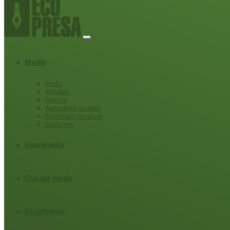
Mediu
Mediu
Atitudini
Externe
Agricultura durabila
Schimbari climatice
Ecoturism
Evenimente
Energie verde
Ecolifestyle