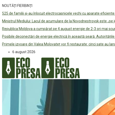
NOUTĂȚI FIERBINȚI
525 de familii și-au înlocuit electrocasnicele vechi cu aparate eficient
Ministrul Mediului: Lacul de acumulare de la Novodnestrovsk este „pe 
Republica Moldova a cumpărat pe 4 august energie de 2-3 ori mai scum
Posibile deconectări de energie electrică în această seară. Autorități
Primele izvoare din Valea Molovateț vor fi restaurate: cinci sate au 
6 august 2026