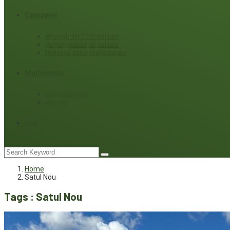
Campanii
#Povești din ECOmunitate
Servicii publice de calitate
Protecție ariilor (ne)protejate
Multimedia
Podcasturi eco
Interviu
Joc
Home
Satul Nou
Tags : Satul Nou