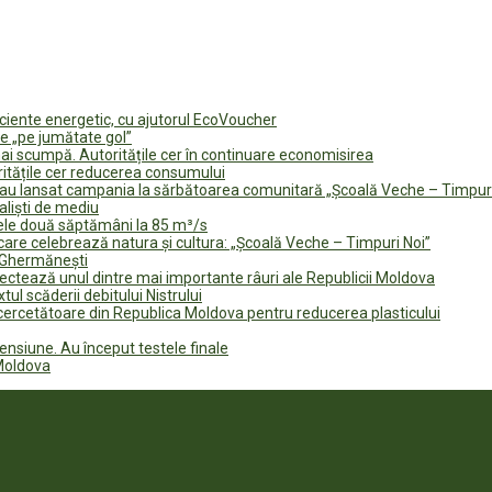
ficiente energetic, cu ajutorul EcoVoucher
e „pe jumătate gol”
i scumpă. Autoritățile cer în continuare economisirea
ritățile cer reducerea consumului
te au lansat campania la sărbătoarea comunitară „Școală Veche – Timpur
naliști de mediu
rele două săptămâni la 85 m³/s
are celebrează natura și cultura: „Școală Veche – Timpuri Noi”
n Ghermănești
fectează unul dintre mai importante râuri ale Republicii Moldova
tul scăderii debitului Nistrului
 cercetătoare din Republica Moldova pentru reducerea plasticului
ensiune. Au început testele finale
 Moldova