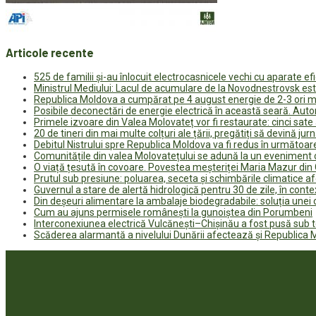
Articole recente
525 de familii și-au înlocuit electrocasnicele vechi cu aparate e
Ministrul Mediului: Lacul de acumulare de la Novodnestrovsk est
Republica Moldova a cumpărat pe 4 august energie de 2-3 ori ma
Posibile deconectări de energie electrică în această seară. Auto
Primele izvoare din Valea Molovateț vor fi restaurate: cinci sa
20 de tineri din mai multe colțuri ale țării, pregătiți să devină jur
Debitul Nistrului spre Republica Moldova va fi redus în următoa
Comunitățile din valea Molovatețului se adună la un eveniment c
O viață țesută în covoare. Povestea meșteriței Maria Mazur di
Prutul sub presiune: poluarea, seceta și schimbările climatice a
Guvernul a stare de alertă hidrologică pentru 30 de zile, în contex
Din deșeuri alimentare la ambalaje biodegradabile: soluția unei
Cum au ajuns permisele românești la gunoiștea din Porumbeni
Interconexiunea electrică Vulcănești–Chișinău a fost pusă sub t
Scăderea alarmantă a nivelului Dunării afectează și Republica