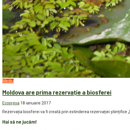
Mediu
Moldova are prima rezervație a biosferei
Ecopresa
18 ianuarie 2017
Rezervația biosferei va fi creată prin extinderea rezervației științifice 
Hai să ne jucăm!