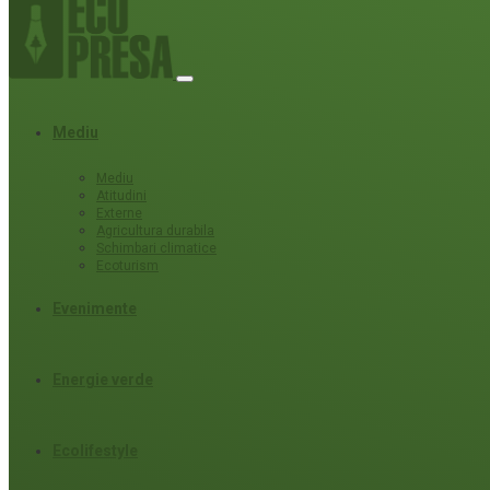
Mediu
Mediu
Atitudini
Externe
Agricultura durabila
Schimbari climatice
Ecoturism
Evenimente
Energie verde
Ecolifestyle