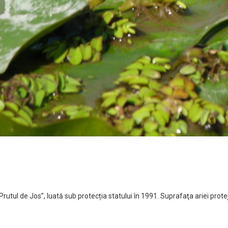
„Prutul de Jos”, luată sub protecția statului în 1991. Suprafaţa ariei prot