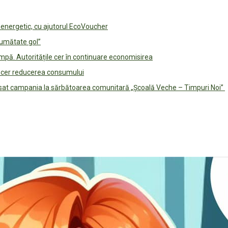
e energetic, cu ajutorul EcoVoucher
jumătate gol”
pă. Autoritățile cer în continuare economisirea
le cer reducerea consumului
lansat campania la sărbătoarea comunitară „Școală Veche – Timpuri Noi”