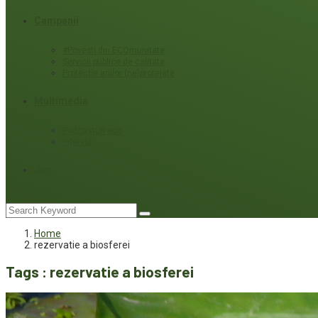
Campanii
#Povești din ECOmunitate
Servicii publice de calitate
Protecție ariilor (ne)protejate
Multimedia
Podcasturi eco
Interviu
Joc
Home
rezervatie a biosferei
Tags : rezervatie a biosferei