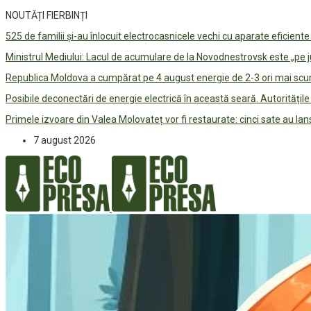
NOUTĂȚI FIERBINȚI
525 de familii și-au înlocuit electrocasnicele vechi cu aparate eficient
Ministrul Mediului: Lacul de acumulare de la Novodnestrovsk este „pe 
Republica Moldova a cumpărat pe 4 august energie de 2-3 ori mai scum
Posibile deconectări de energie electrică în această seară. Autorități
Primele izvoare din Valea Molovateț vor fi restaurate: cinci sate au 
7 august 2026