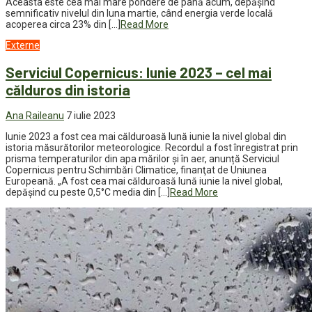
Aceasta este cea mai mare pondere de până acum, depășind
semnificativ nivelul din luna martie, când energia verde locală
acoperea circa 23% din […]
Read More
Externe
Serviciul Copernicus: Iunie 2023 – cel mai
călduros din istoria
Ana Raileanu
7 iulie 2023
Iunie 2023 a fost cea mai călduroasă lună iunie la nivel global din
istoria măsurătorilor meteorologice. Recordul a fost înregistrat prin
prisma temperaturilor din apa mărilor şi în aer, anunță Serviciul
Copernicus pentru Schimbări Climatice, finanţat de Uniunea
Europeană. „A fost cea mai călduroasă lună iunie la nivel global,
depăşind cu peste 0,5°C media din […]
Read More