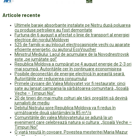
Articole recente
Ultimele baraje absorbante instalate pe Nistru după poluarea
cu produse petroliere au fost demontate
Furtuna din 6 august a afectat o linie de transport al energiei
electrice din nordul Moldovei
525 de familii și-au înlocuit electrocasnicele vechi cu aparate
eficiente energetic, cu ajutorul EcoVoucher
Ministrul Mediului: Lacul de acumulare de la Novodnestrovsk
este „pe jumătate gol”
Republica Moldova a cumpărat pe 4 august energie de 2-3 ori
mai scumpă. Autoritățile cer în continuare economisirea
Posibile deconectări de energie electrică în această seară.
Autoritățile cer reducerea consumului
Primele izvoare din Valea Molovateț vor fi restaurate: cinci
sate au lansat campania la sărbătoarea comunitară „Școală
Veche – Timpuri Noi”
20 de tineri din mai multe colțuri ale țării, pregătiți să devină
jurnaliști de mediu
Debitul Nistrului spre Republica Moldova va fi redus în
următoarele două săptămâni la 85 m³/s
Comunitățile din valea Molovatețului se adună la un
eveniment care celebrează natura și cultura: „Școală Veche –
Timpuri Noi”
O viață țesută în covoare. Povestea meșteriței Maria Mazur