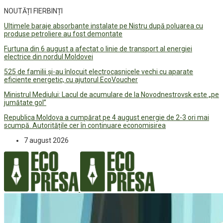
NOUTĂȚI FIERBINȚI
Ultimele baraje absorbante instalate pe Nistru după poluarea cu
produse petroliere au fost demontate
Furtuna din 6 august a afectat o linie de transport al energiei
electrice din nordul Moldovei
525 de familii și-au înlocuit electrocasnicele vechi cu aparate
eficiente energetic, cu ajutorul EcoVoucher
Ministrul Mediului: Lacul de acumulare de la Novodnestrovsk este „pe
jumătate gol”
Republica Moldova a cumpărat pe 4 august energie de 2-3 ori mai
scumpă. Autoritățile cer în continuare economisirea
7 august 2026