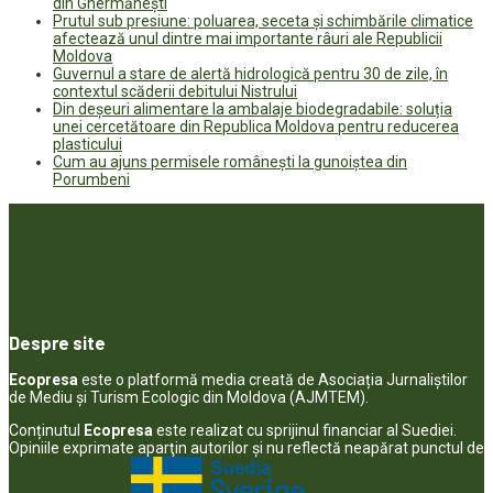
din Ghermănești
Prutul sub presiune: poluarea, seceta și schimbările climatice
afectează unul dintre mai importante râuri ale Republicii
Moldova
Guvernul a stare de alertă hidrologică pentru 30 de zile, în
contextul scăderii debitului Nistrului
Din deșeuri alimentare la ambalaje biodegradabile: soluția
unei cercetătoare din Republica Moldova pentru reducerea
plasticului
Cum au ajuns permisele românești la gunoiștea din
Porumbeni
Despre site
Ecopresa
este o platformă media creată de Asociația Jurnaliștilor
de Mediu și Turism Ecologic din Moldova (AJMTEM).
Conținutul
Ecopresa
este realizat cu sprijinul financiar al Suediei.
Opiniile exprimate aparţin autorilor şi nu reflectă neapărat punctul de