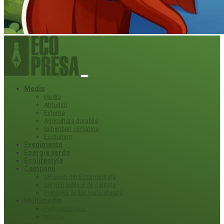
Mediu
Mediu
Atitudini
Externe
Agricultura durabila
Schimbari climatice
Ecoturism
Evenimente
Energie verde
Ecolifestyle
Campanii
#Povești din ECOmunitate
Servicii publice de calitate
Protecție ariilor (ne)protejate
Multimedia
Podcasturi eco
Interviu