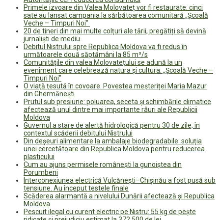
Primele izvoare din Valea Molovateț vor fi restaurate: cinci
sate au lansat campania la sărbătoarea comunitară „Școală
Veche – Timpuri Noi”
20 de tineri din mai multe colțuri ale țării, pregătiți să devină
jurnaliști de mediu
Debitul Nistrului spre Republica Moldova va fi redus în
următoarele două săptămâni la 85 m³/s
Comunitățile din valea Molovatețului se adună la un
eveniment care celebrează natura și cultura: „Școală Veche –
Timpuri Noi”
O viață țesută în covoare. Povestea meșteriței Maria Mazur
din Ghermănești
Prutul sub presiune: poluarea, seceta și schimbările climatice
afectează unul dintre mai importante râuri ale Republicii
Moldova
Guvernul a stare de alertă hidrologică pentru 30 de zile, în
contextul scăderii debitului Nistrului
Din deșeuri alimentare la ambalaje biodegradabile: soluția
unei cercetătoare din Republica Moldova pentru reducerea
plasticului
Cum au ajuns permisele românești la gunoiștea din
Porumbeni
Interconexiunea electrică Vulcănești–Chișinău a fost pusă sub
tensiune. Au început testele finale
Scăderea alarmantă a nivelului Dunării afectează și Republica
Moldova
Pescuit ilegal cu curent electric pe Nistru: 55 kg de pește
ridicate și prejudiciu estimat la 372 500 de lei