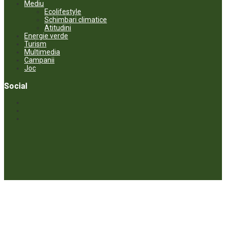
Mediu
Ecolifestyle
Schimbari climatice
Atitudini
Energie verde
Turism
Multimedia
Campanii
Joc
Social
© ECOPRESA. All rights reserved *** Preluarea textelor care aparțin
www.ecopresa.md poate fi făcută doar cu indicarea sursei și link
activ către subiectul preluat.