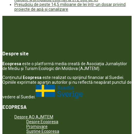
Prejudiciu de peste 14,5 milioane de lei într-un dosar privind
proiecte de apă și canalizare
Despre site
Ecopresa
este o platformă media creată de Asociația Jurnaliștilor
de Mediu și Turism Ecologic din Moldova (AJMTEM).
Conținutul
Ecopresa
este realizat cu sprijinul financiar al Suediei.
Opiniile exprimate aparţin autorilor şi nu reflectă neapărat punctul de
vedere al Suediei.
ECOPRESA
Despre AO AJMTEM
Despre Ecopresa
Promovare
Susține Ecopresa