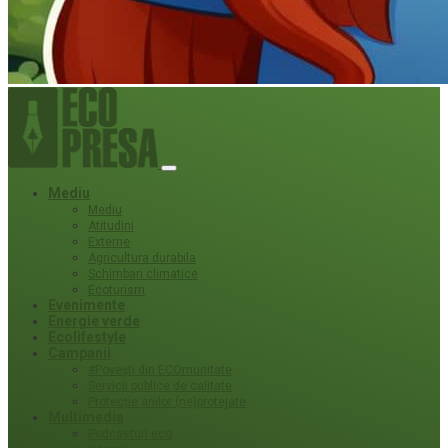
Mediu
Mediu
Atitudini
Externe
Agricultura durabila
Schimbari climatice
Ecoturism
Evenimente
Energie verde
Ecolifestyle
Campanii
#Povești din ECOmunitate
Servicii publice de calitate
Protecție ariilor (ne)protejate
Multimedia
Podcasturi eco