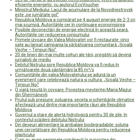
eficiente energetic, cu ajutorul EcoVoucher
Ministrul Mediului: Lacul de acumulare de la Novodnestrovsk
este „pe jumătate gol”
Republica Moldova a cumpărat pe 4 august energie de 2-3 ori
mai scumpă. Autoritățile cer în continuare economisirea
Posibile deconectări de energie electrică în această seară.
Autoritățile cer reducerea consumului
Primele izvoare din Valea Molovateț vor fi restaurate: cinci
sate au lansat campania la sărbătoarea comunitară „Școală
Veche – Timpuri Noi”
20 de tineri din mai multe colțuri ale țării, pregătiți să devină
jurnaliști de mediu
Debitul Nistrului spre Republica Moldova va fi redus în
următoarele două săptămâni la 85 m³/s
Comunitățile din valea Molovatețului se adună la un
eveniment care celebrează natura și cultura: „Școală Veche –
Timpuri Noi”
O viață țesută în covoare. Povestea meșteriței Maria Mazur
din Ghermănești
Prutul sub presiune: poluarea, seceta și schimbările climatice
afectează unul dintre mai importante râuri ale Republicii
Moldova
Guvernul a stare de alertă hidrologică pentru 30 de zile, în
contextul scăderii debitului Nistrului
Din deșeuri alimentare la ambalaje biodegradabile: soluția
unei cercetătoare din Republica Moldova pentru reducerea
plasticului
Cum au ajuns permisele românești la gunoiștea din