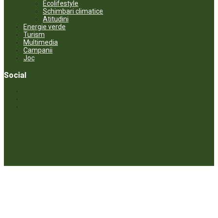
Ecolifestyle
Schimbari climatice
Atitudini
Energie verde
Turism
Multimedia
Campanii
Joc
Social
© ECOPRESA. All rights reserved *** Preluarea textelor care aparțin
www.ecopresa.md poate fi făcută doar cu indicarea sursei și link
activ către subiectul preluat.