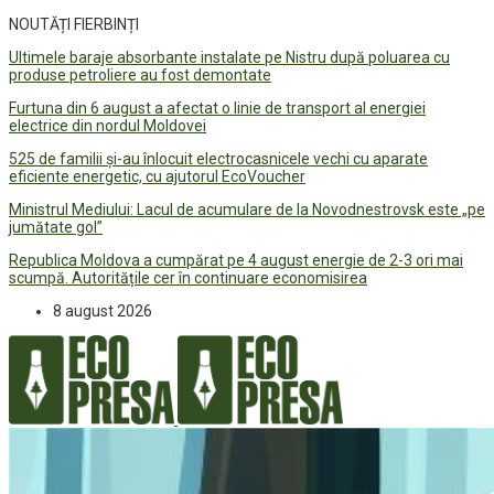
NOUTĂȚI FIERBINȚI
Ultimele baraje absorbante instalate pe Nistru după poluarea cu
produse petroliere au fost demontate
Furtuna din 6 august a afectat o linie de transport al energiei
electrice din nordul Moldovei
525 de familii și-au înlocuit electrocasnicele vechi cu aparate
eficiente energetic, cu ajutorul EcoVoucher
Ministrul Mediului: Lacul de acumulare de la Novodnestrovsk este „pe
jumătate gol”
Republica Moldova a cumpărat pe 4 august energie de 2-3 ori mai
scumpă. Autoritățile cer în continuare economisirea
8 august 2026