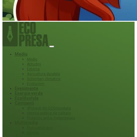
Mediu
Mediu
Atitudini
Externe
Agricultura durabila
Schimbari climatice
Ecoturism
Evenimente
Energie verde
Ecolifestyle
Campanii
#Povești din ECOmunitate
Servicii publice de calitate
Protecție ariilor (ne)protejate
Multimedia
Podcasturi eco
Interviu