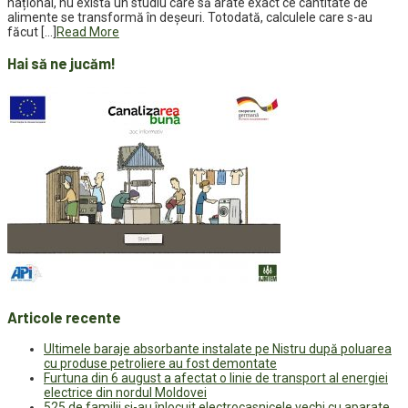
național, nu există un studiu care să arate exact ce cantitate de
alimente se transformă în deșeuri. Totodată, calculele care s-au
făcut […]
Read More
Hai să ne jucăm!
Articole recente
Ultimele baraje absorbante instalate pe Nistru după poluarea
cu produse petroliere au fost demontate
Furtuna din 6 august a afectat o linie de transport al energiei
electrice din nordul Moldovei
525 de familii și-au înlocuit electrocasnicele vechi cu aparate