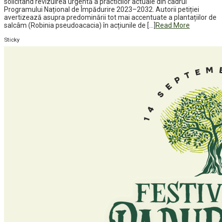
solicitând revizuirea urgentă a practicilor actuale din cadrul
Programului Național de Împădurire 2023–2032. Autorii petiției
avertizează asupra predominării tot mai accentuate a plantațiilor de
salcâm (Robinia pseudoacacia) în acțiunile de […]
Read More
Sticky