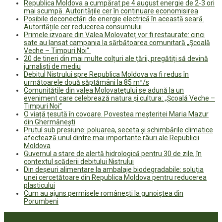
Republica Moldova a cumpărat pe 4 august energie de 2-3 ori
mai scumpă. Autoritățile cer în continuare economisirea
Posibile deconectări de energie electrică în această seară.
Autoritățile cer reducerea consumului
Primele izvoare din Valea Molovateț vor fi restaurate: cinci
sate au lansat campania la sărbătoarea comunitară „Școală
Veche – Timpuri Noi”
20 de tineri din mai multe colțuri ale țării, pregătiți să devină
jurnaliști de mediu
Debitul Nistrului spre Republica Moldova va fi redus în
următoarele două săptămâni la 85 m³/s
Comunitățile din valea Molovatețului se adună la un
eveniment care celebrează natura și cultura: „Școală Veche –
Timpuri Noi”
O viață țesută în covoare. Povestea meșteriței Maria Mazur
din Ghermănești
Prutul sub presiune: poluarea, seceta și schimbările climatice
afectează unul dintre mai importante râuri ale Republicii
Moldova
Guvernul a stare de alertă hidrologică pentru 30 de zile, în
contextul scăderii debitului Nistrului
Din deșeuri alimentare la ambalaje biodegradabile: soluția
unei cercetătoare din Republica Moldova pentru reducerea
plasticului
Cum au ajuns permisele românești la gunoiștea din
Porumbeni