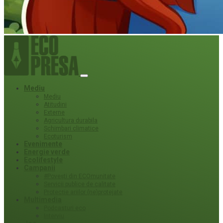
Mediu
Mediu
Atitudini
Externe
Agricultura durabila
Schimbari climatice
Ecoturism
Evenimente
Energie verde
Ecolifestyle
Campanii
#Povești din ECOmunitate
Servicii publice de calitate
Protecție ariilor (ne)protejate
Multimedia
Podcasturi eco
Interviu