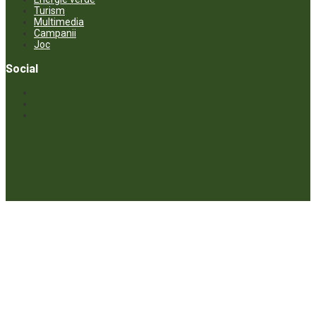
Turism
Multimedia
Campanii
Joc
Social
© ECOPRESA. All rights reserved *** Preluarea textelor care aparțin
www.ecopresa.md poate fi făcută doar cu indicarea sursei și link
activ către subiectul preluat.