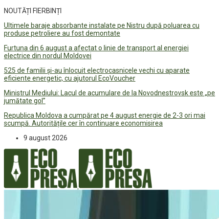
NOUTĂȚI FIERBINȚI
Ultimele baraje absorbante instalate pe Nistru după poluarea cu
produse petroliere au fost demontate
Furtuna din 6 august a afectat o linie de transport al energiei
electrice din nordul Moldovei
525 de familii și-au înlocuit electrocasnicele vechi cu aparate
eficiente energetic, cu ajutorul EcoVoucher
Ministrul Mediului: Lacul de acumulare de la Novodnestrovsk este „pe
jumătate gol”
Republica Moldova a cumpărat pe 4 august energie de 2-3 ori mai
scumpă. Autoritățile cer în continuare economisirea
9 august 2026