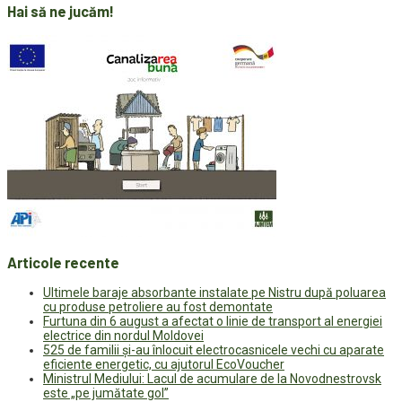
Hai să ne jucăm!
Articole recente
Ultimele baraje absorbante instalate pe Nistru după poluarea
cu produse petroliere au fost demontate
Furtuna din 6 august a afectat o linie de transport al energiei
electrice din nordul Moldovei
525 de familii și-au înlocuit electrocasnicele vechi cu aparate
eficiente energetic, cu ajutorul EcoVoucher
Ministrul Mediului: Lacul de acumulare de la Novodnestrovsk
este „pe jumătate gol”