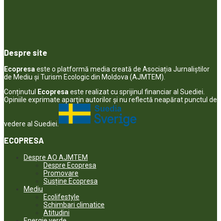
Despre site
Ecopresa
este o platformă media creată de Asociația Jurnaliștilor
de Mediu și Turism Ecologic din Moldova (AJMTEM).
Conținutul
Ecopresa
este realizat cu sprijinul financiar al Suediei.
Opiniile exprimate aparţin autorilor şi nu reflectă neapărat punctul de
vedere al Suediei.
ECOPRESA
Despre AO AJMTEM
Despre Ecopresa
Promovare
Susține Ecopresa
Mediu
Ecolifestyle
Schimbari climatice
Atitudini
Energie verde