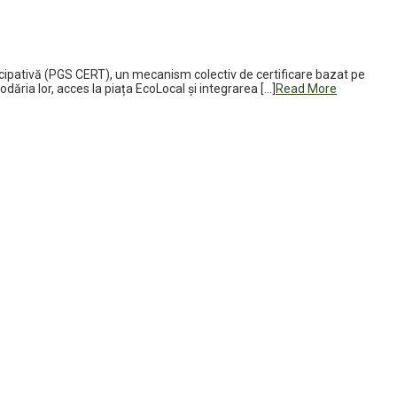
icipativă (PGS CERT), un mecanism colectiv de certificare bazat pe
dăria lor, acces la piața EcoLocal și integrarea […]
Read More