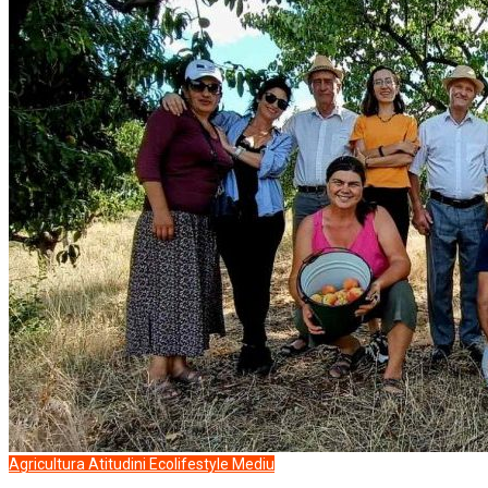
Agricultura
Atitudini
Ecolifestyle
Mediu