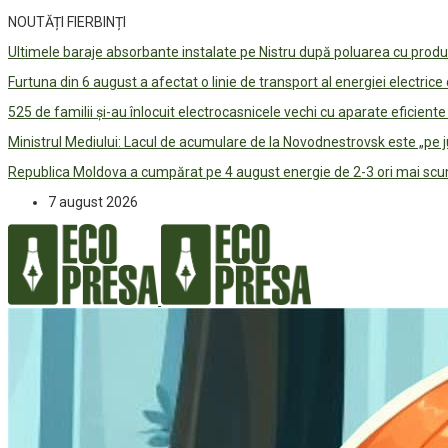
NOUTĂȚI FIERBINȚI
Ultimele baraje absorbante instalate pe Nistru după poluarea cu prod
Furtuna din 6 august a afectat o linie de transport al energiei electrice
525 de familii și-au înlocuit electrocasnicele vechi cu aparate eficient
Ministrul Mediului: Lacul de acumulare de la Novodnestrovsk este „pe 
Republica Moldova a cumpărat pe 4 august energie de 2-3 ori mai scum
7 august 2026