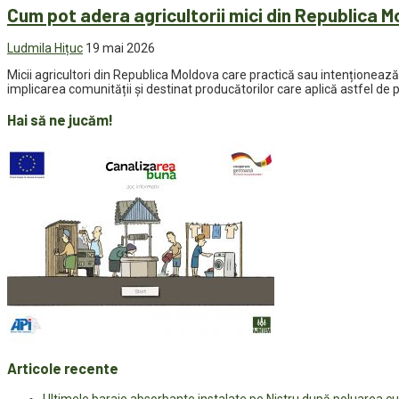
Cum pot adera agricultorii mici din Republica M
Ludmila Hițuc
19 mai 2026
Micii agricultori din Republica Moldova care practică sau intenționeaz
implicarea comunității și destinat producătorilor care aplică astfel de p
Hai să ne jucăm!
Articole recente
Ultimele baraje absorbante instalate pe Nistru după poluarea c