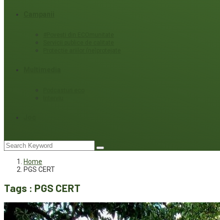
Campanii
#Povești din ECOmunitate
Servicii publice de calitate
Protecție ariilor (ne)protejate
Multimedia
Podcasturi eco
Interviu
Joc
Home
PGS CERT
Tags : PGS CERT