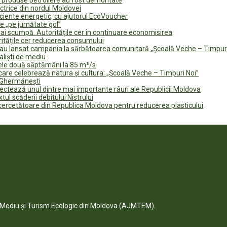
ectrice din nordul Moldovei
ficiente energetic, cu ajutorul EcoVoucher
e „pe jumătate gol”
i scumpă. Autoritățile cer în continuare economisirea
ritățile cer reducerea consumului
te au lansat campania la sărbătoarea comunitară „Școală Veche – Timpur
naliști de mediu
rele două săptămâni la 85 m³/s
are celebrează natura și cultura: „Școală Veche – Timpuri Noi”
n Ghermănești
fectează unul dintre mai importante râuri ale Republicii Moldova
tul scăderii debitului Nistrului
 cercetătoare din Republica Moldova pentru reducerea plasticului
e Mediu și Turism Ecologic din Moldova (AJMTEM).