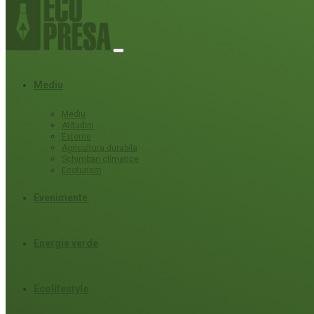
Mediu
Mediu
Atitudini
Externe
Agricultura durabila
Schimbari climatice
Ecoturism
Evenimente
Energie verde
Ecolifestyle