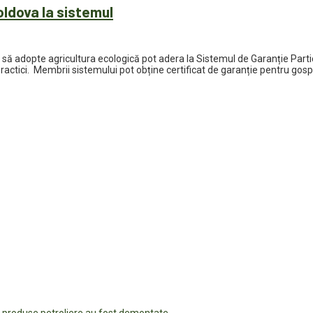
oldova la sistemul
ă să adopte agricultura ecologică pot adera la Sistemul de Garanție Part
ractici. Membrii sistemului pot obține certificat de garanție pentru gospo
u produse petroliere au fost demontate