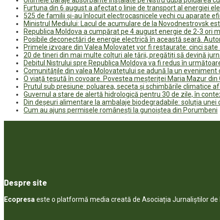
Furtuna din 6 august a afectat o linie de transport al energiei el
525 de familii și-au înlocuit electrocasnicele vechi cu aparate e
Ministrul Mediului: Lacul de acumulare de la Novodnestrovsk est
Republica Moldova a cumpărat pe 4 august energie de 2-3 ori ma
Posibile deconectări de energie electrică în această seară. Auto
Primele izvoare din Valea Molovateț vor fi restaurate: cinci sa
20 de tineri din mai multe colțuri ale țării, pregătiți să devină jur
Debitul Nistrului spre Republica Moldova va fi redus în următoa
Comunitățile din valea Molovatețului se adună la un eveniment c
O viață țesută în covoare. Povestea meșteriței Maria Mazur di
Prutul sub presiune: poluarea, seceta și schimbările climatice a
Guvernul a stare de alertă hidrologică pentru 30 de zile, în contex
Din deșeuri alimentare la ambalaje biodegradabile: soluția unei
Cum au ajuns permisele românești la gunoiștea din Porumbeni
Despre site
Ecopresa
este o platformă media creată de Asociația Jurnaliștilor d