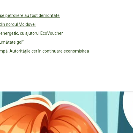
use petroliere au fost demontate
 din nordul Moldovei
e energetic, cu ajutorul EcoVoucher
jumătate gol”
pă. Autoritățile cer în continuare economisirea