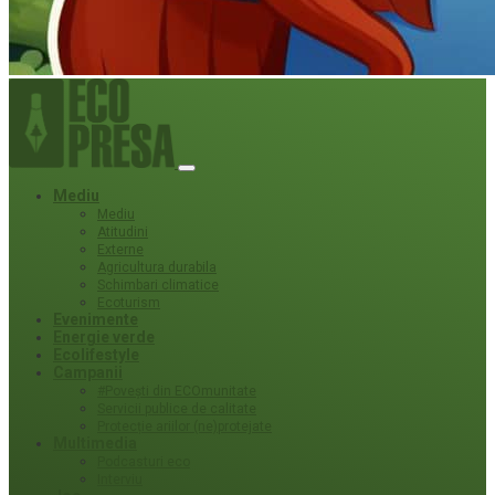
Mediu
Mediu
Atitudini
Externe
Agricultura durabila
Schimbari climatice
Ecoturism
Evenimente
Energie verde
Ecolifestyle
Campanii
#Povești din ECOmunitate
Servicii publice de calitate
Protecție ariilor (ne)protejate
Multimedia
Podcasturi eco
Interviu