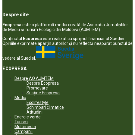
Despre site
Ecopresa
este o platformă media creată de Asociația Jurnaliștilor
de Mediu și Turism Ecologic din Moldova (AJMTEM).
Conținutul
Ecopresa
este realizat cu sprijinul financiar al Suediei.
Opiniile exprimate aparţin autorilor şi nu reflectă neapărat punctul de
vedere al Suediei.
ECOPRESA
Despre AO AJMTEM
Despre Ecopresa
Promovare
Susține Ecopresa
Mediu
Ecolifestyle
Schimbari climatice
Atitudini
Energie verde
Turism
Multimedia
Campanii