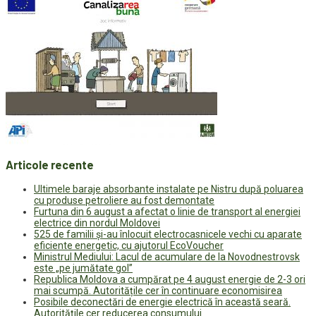
Articole recente
Ultimele baraje absorbante instalate pe Nistru după poluarea
cu produse petroliere au fost demontate
Furtuna din 6 august a afectat o linie de transport al energiei
electrice din nordul Moldovei
525 de familii și-au înlocuit electrocasnicele vechi cu aparate
eficiente energetic, cu ajutorul EcoVoucher
Ministrul Mediului: Lacul de acumulare de la Novodnestrovsk
este „pe jumătate gol”
Republica Moldova a cumpărat pe 4 august energie de 2-3 ori
mai scumpă. Autoritățile cer în continuare economisirea
Posibile deconectări de energie electrică în această seară.
Autoritățile cer reducerea consumului