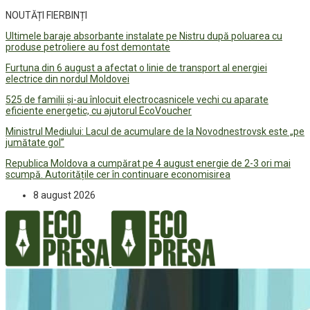
NOUTĂȚI FIERBINȚI
Ultimele baraje absorbante instalate pe Nistru după poluarea cu
produse petroliere au fost demontate
Furtuna din 6 august a afectat o linie de transport al energiei
electrice din nordul Moldovei
525 de familii și-au înlocuit electrocasnicele vechi cu aparate
eficiente energetic, cu ajutorul EcoVoucher
Ministrul Mediului: Lacul de acumulare de la Novodnestrovsk este „pe
jumătate gol”
Republica Moldova a cumpărat pe 4 august energie de 2-3 ori mai
scumpă. Autoritățile cer în continuare economisirea
8 august 2026