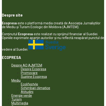
Despre site
Ecopresa
este o platformă media creată de Asociația Jurnaliștilor
de Mediu și Turism Ecologic din Moldova (AJMTEM).
Conținutul
Ecopresa
este realizat cu sprijinul financiar al Suediei.
Opiniile exprimate aparţin autorilor şi nu reflectă neapărat punctul de
vedere al Suediei.
ECOPRESA
Despre AO AJMTEM
Despre Ecopresa
Promovare
Susține Ecopresa
Mediu
Ecolifestyle
Schimbari climatice
Atitudini
Energie verde
Turism
Multimedia