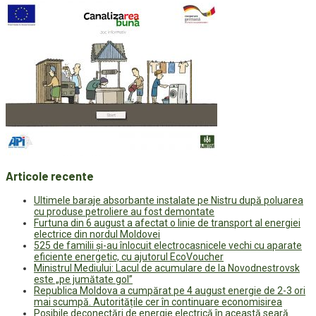
Articole recente
Ultimele baraje absorbante instalate pe Nistru după poluarea
cu produse petroliere au fost demontate
Furtuna din 6 august a afectat o linie de transport al energiei
electrice din nordul Moldovei
525 de familii și-au înlocuit electrocasnicele vechi cu aparate
eficiente energetic, cu ajutorul EcoVoucher
Ministrul Mediului: Lacul de acumulare de la Novodnestrovsk
este „pe jumătate gol”
Republica Moldova a cumpărat pe 4 august energie de 2-3 ori
mai scumpă. Autoritățile cer în continuare economisirea
Posibile deconectări de energie electrică în această seară.