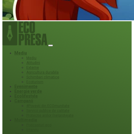
Mediu
Mediu
Atitudini
Externe
Agricultura durabila
Schimbari climatice
Ecoturism
Evenimente
Energie verde
Ecolifestyle
Campanii
#Povești din ECOmunitate
Servicii publice de calitate
Protecție ariilor (ne)protejate
Multimedia
Podcasturi eco
Interviu