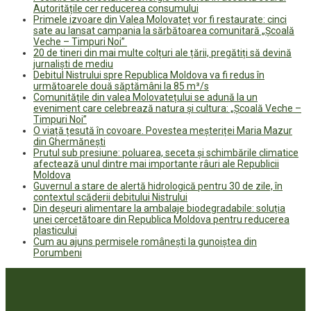
Autoritățile cer reducerea consumului
Primele izvoare din Valea Molovateț vor fi restaurate: cinci
sate au lansat campania la sărbătoarea comunitară „Școală
Veche – Timpuri Noi”
20 de tineri din mai multe colțuri ale țării, pregătiți să devină
jurnaliști de mediu
Debitul Nistrului spre Republica Moldova va fi redus în
următoarele două săptămâni la 85 m³/s
Comunitățile din valea Molovatețului se adună la un
eveniment care celebrează natura și cultura: „Școală Veche –
Timpuri Noi”
O viață țesută în covoare. Povestea meșteriței Maria Mazur
din Ghermănești
Prutul sub presiune: poluarea, seceta și schimbările climatice
afectează unul dintre mai importante râuri ale Republicii
Moldova
Guvernul a stare de alertă hidrologică pentru 30 de zile, în
contextul scăderii debitului Nistrului
Din deșeuri alimentare la ambalaje biodegradabile: soluția
unei cercetătoare din Republica Moldova pentru reducerea
plasticului
Cum au ajuns permisele românești la gunoiștea din
Porumbeni