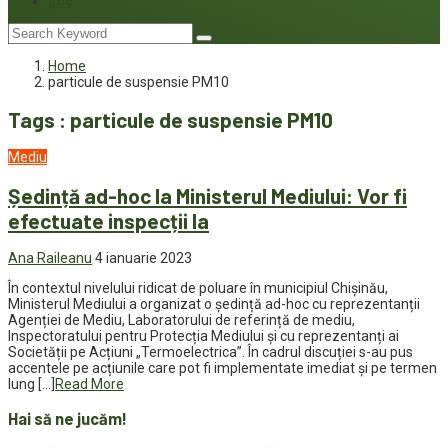
Joc
Home
particule de suspensie PM10
Tags : particule de suspensie PM10
Mediu
Ședință ad-hoc la Ministerul Mediului: Vor fi
efectuate inspecții la
Ana Raileanu
4 ianuarie 2023
În contextul nivelului ridicat de poluare în municipiul Chișinău,
Ministerul Mediului a organizat o ședință ad-hoc cu reprezentanții
Agenției de Mediu, Laboratorului de referință de mediu,
Inspectoratului pentru Protecția Mediului și cu reprezentanți ai
Societății pe Acțiuni „Termoelectrica”. În cadrul discuției s-au pus
accentele pe acțiunile care pot fi implementate imediat și pe termen
lung […]
Read More
Hai să ne jucăm!