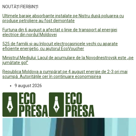
NOUTĂȚI FIERBINȚI
Ultimele baraje absorbante instalate pe Nistru după poluarea cu
produse petroliere au fost demontate
Furtuna din 6 august a afectat o linie de transport al energiei
electrice din nordul Moldovei
525 de familii și-au înlocuit electrocasnicele vechi cu aparate
eficiente energetic, cu ajutorul EcoVoucher
Ministrul Mediului: Lacul de acumulare de la Novodnestrovsk este „pe
jumătate gol”
Republica Moldova a cumpărat pe 4 august energie de 2-3 ori mai
scumpă. Autoritățile cer în continuare economisirea
9 august 2026