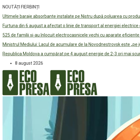
NOUTĂȚI FIERBINȚI
Ultimele baraje absorbante instalate pe Nistru după poluarea cu prod
Furtuna din 6 august a afectat o linie de transport al energiei electrice
525 de familii și-au înlocuit electrocasnicele vechi cu aparate eficient
Ministrul Mediului: Lacul de acumulare de la Novodnestrovsk este „pe 
Republica Moldova a cumpărat pe 4 august energie de 2-3 ori mai scum
8 august 2026