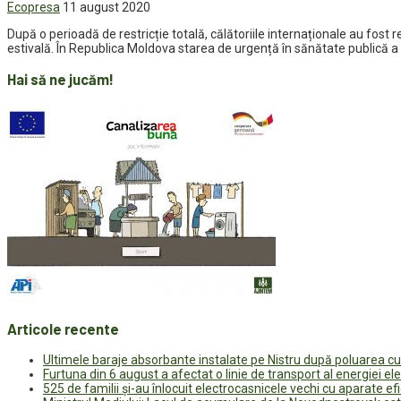
Ecopresa
11 august 2020
După o perioadă de restricție totală, călătoriile internaționale au fost
estivală. În Republica Moldova starea de urgență în sănătate publică a 
Hai să ne jucăm!
Articole recente
Ultimele baraje absorbante instalate pe Nistru după poluarea c
Furtuna din 6 august a afectat o linie de transport al energiei el
525 de familii și-au înlocuit electrocasnicele vechi cu aparate e