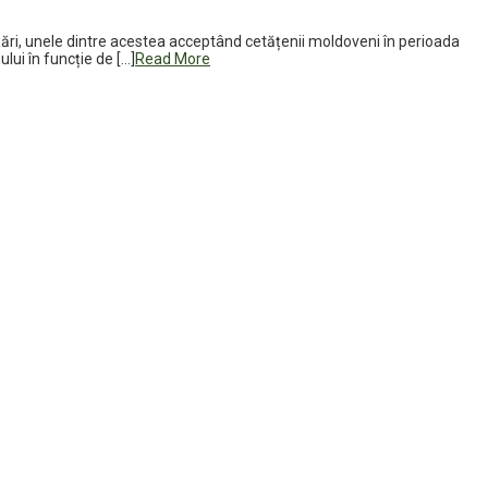
i țări, unele dintre acestea acceptând cetățenii moldoveni în perioada
lui în funcție de […]
Read More