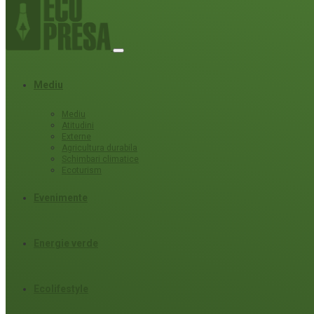
Mediu
Mediu
Atitudini
Externe
Agricultura durabila
Schimbari climatice
Ecoturism
Evenimente
Energie verde
Ecolifestyle