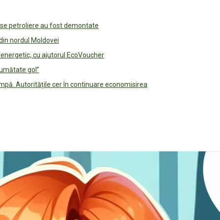
use petroliere au fost demontate
 din nordul Moldovei
e energetic, cu ajutorul EcoVoucher
jumătate gol”
pă. Autoritățile cer în continuare economisirea