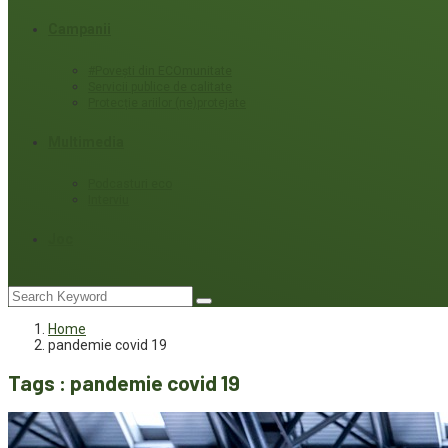
Campanii
#Povești din ECOmunitate
Servicii publice de calitate
Protecție ariilor (ne)protejate
Multimedia
Podcasturi eco
Interviu
Joc
Home
pandemie covid 19
Tags : pandemie covid 19