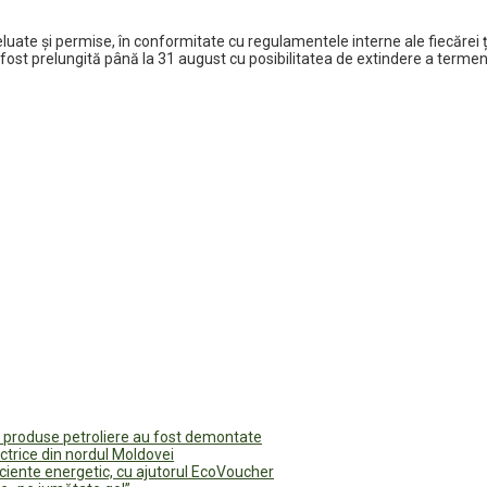
 reluate și permise, în conformitate cu regulamentele interne ale fiecăre
fost prelungită până la 31 august cu posibilitatea de extindere a termenu
u produse petroliere au fost demontate
ectrice din nordul Moldovei
ficiente energetic, cu ajutorul EcoVoucher