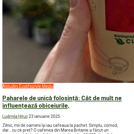
Atitudini
Ecolifestyle
Mediu
Paharele de unică folosință: Cât de mult ne
influențează obiceiurile,
Ludmila Hițuc
23 ianuarie 2025
Zilnic, mii de oameni își iau cafeaua la pachet. Simplu, comod,
dar… cu ce preț? O cafenea din Marea Britanie a făcut un