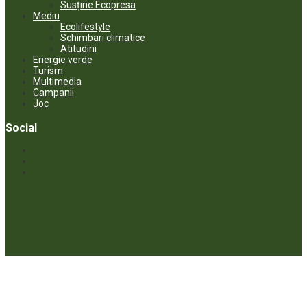
Susține Ecopresa
Mediu
Ecolifestyle
Schimbari climatice
Atitudini
Energie verde
Turism
Multimedia
Campanii
Joc
Social
© ECOPRESA. All rights reserved *** Preluarea textelor care aparțin
www.ecopresa.md poate fi făcută doar cu indicarea sursei și link
activ către subiectul preluat.