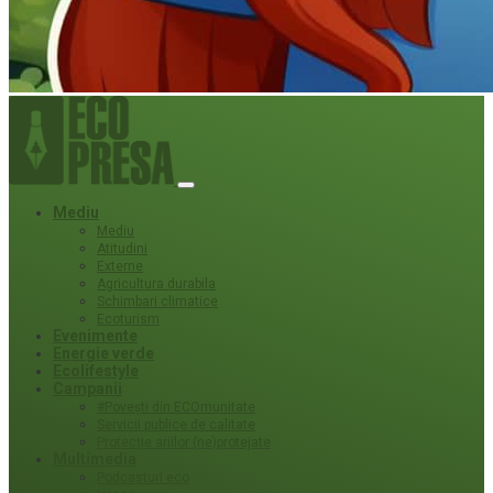
Mediu
Mediu
Atitudini
Externe
Agricultura durabila
Schimbari climatice
Ecoturism
Evenimente
Energie verde
Ecolifestyle
Campanii
#Povești din ECOmunitate
Servicii publice de calitate
Protecție ariilor (ne)protejate
Multimedia
Podcasturi eco