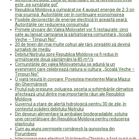
este „pe jumătate gol”
Republica Moldova a cumpărat pe 4 august energie de 2-3 ori
mai scumpă. Autoritățile cer în continuare economisirea
Posibile deconectări de energie electrică în această seară.
Autoritățile cer reducerea consumului
Primele izvoare din Valea Molovateț vor fi restaurate: cinci
sate au lansat campania la sărbătoarea comunitară „Școală
Veche – Timpuri Noi”
20 de tineri din mai multe colțuri ale țării, pregătiți să devină
jurnaliști de mediu
Debitul Nistrului spre Republica Moldova va fi redus în
următoarele două săptămâni la 85 m³/s
Comunitățile din valea Molovatețului se adună la un
eveniment care celebrează natura și cultura: „Școală Veche –
Timpuri Noi”
O viață țesută în covoare. Povestea meșteriței Maria Mazur
din Ghermănești
Prutul sub presiune: poluarea, seceta și schimbările climatice
afectează unul dintre mai importante râuri ale Republicii
Moldova
Guvernul a stare de alertă hidrologică pentru 30 de zile, în
contextul scăderii debitului Nistrului
Din deșeuri alimentare la ambalaje biodegradabile: soluția
unei cercetătoare din Republica Moldova pentru reducerea
plasticului
Cum au ajuns permisele românești la gunoiștea din
Porumbeni
Interconexiunea electrică Vulcănești–Chișinău a fost pusă sub