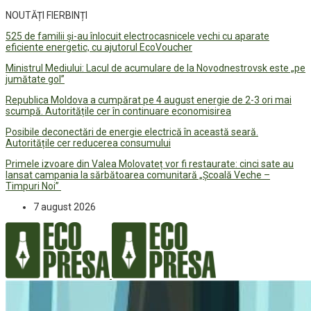
NOUTĂȚI FIERBINȚI
525 de familii și-au înlocuit electrocasnicele vechi cu aparate
eficiente energetic, cu ajutorul EcoVoucher
Ministrul Mediului: Lacul de acumulare de la Novodnestrovsk este „pe
jumătate gol”
Republica Moldova a cumpărat pe 4 august energie de 2-3 ori mai
scumpă. Autoritățile cer în continuare economisirea
Posibile deconectări de energie electrică în această seară.
Autoritățile cer reducerea consumului
Primele izvoare din Valea Molovateț vor fi restaurate: cinci sate au
lansat campania la sărbătoarea comunitară „Școală Veche –
Timpuri Noi”
7 august 2026