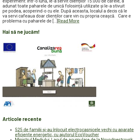
experiment: într-o lună, le-a servit clienților 15.000 de cafele, a
adunat toate paharele de unică folosință utilizate și le-a stivuit
pe podea, acoperind-o cu ele. După aceasta, localul a decis că le
va servi cafeaua doar clienților care vin cu propria ceașcă. Care e
problema cu paharele de […]
Read More
Hai să ne jucăm!
Articole recente
525 de familii și-au înlocuit electrocasnicele vechi cu aparate
eficiente energetic, cu ajutorul EcoVoucher
Ministrul Mediului: Lacul de acumulare de la Novodnestrovsk