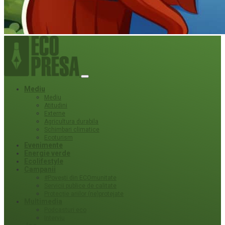
Mediu
Mediu
Atitudini
Externe
Agricultura durabila
Schimbari climatice
Ecoturism
Evenimente
Energie verde
Ecolifestyle
Campanii
#Povești din ECOmunitate
Servicii publice de calitate
Protecție ariilor (ne)protejate
Multimedia
Podcasturi eco
Interviu