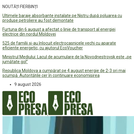
NOUTĂȚI FIERBINȚI
Ultimele baraje absorbante instalate pe Nistru după poluarea cu
produse petroliere au fost demontate
Furtuna din 6 august a afectat o linie de transport al energiei
electrice din nordul Moldovei
525 de familii și-au înlocuit electrocasnicele vechi cu aparate
eficiente energetic, cu ajutorul EcoVoucher
Ministrul Mediului: Lacul de acumulare de la Novodnestrovsk este „pe
jumătate gol”
Republica Moldova a cumpărat pe 4 august energie de 2-3 ori mai
scumpă. Autoritățile cer în continuare economisirea
9 august 2026