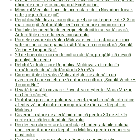
eficiente energetic, cu ajutorul EcoVoucher
Ministrul Mediului: Lacul de acumulare de la Novodnestrovsk
este „pe jumătate gol”
Republica Moldova a cumpărat pe 4 august energie de 2-3 ori
mai scumpă. Autoritățile cer în continuare economisirea
Posibile deconectări de energie electrică în această seară.
Autoritățile cer reducerea consumului
Primele izvoare din Valea Molovateț vor fi restaurate: cinci
sate au lansat campania la sărbătoarea comunitară „Școală
Veche – Timpuri Noi”
20 de tineri din mai multe colțuri ale țării, pregătiți să devină
jurnaliști de mediu
Debitul Nistrului spre Republica Moldova va fi redus în
următoarele două săptămâni la 85 m³/s
Comunitățile din valea Molovatețului se adună la un
eveniment care celebrează natura și cultura: „Școală Veche –
Timpuri Noi”
O viață țesută în covoare. Povestea meșteriței Maria Mazur
din Ghermănești
Prutul sub presiune: poluarea, seceta și schimbările climatice
afectează unul dintre mai importante râuri ale Republicii
Moldova
Guvernul a stare de alertă hidrologică pentru 30 de zile, în
contextul scăderii debitului Nistrului
Din deșeuri alimentare la ambalaje biodegradabile: soluția
unei cercetătoare din Republica Moldova pentru reducerea
plasticului
Cum au ajuns permisele românești la gunoiștea din