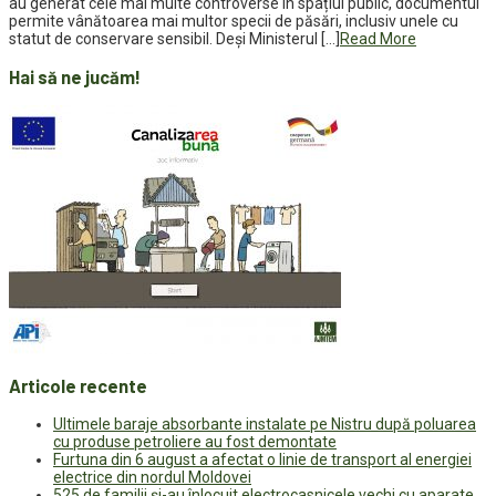
au generat cele mai multe controverse în spațiul public, documentul
permite vânătoarea mai multor specii de păsări, inclusiv unele cu
statut de conservare sensibil. Deși Ministerul […]
Read More
Hai să ne jucăm!
Articole recente
Ultimele baraje absorbante instalate pe Nistru după poluarea
cu produse petroliere au fost demontate
Furtuna din 6 august a afectat o linie de transport al energiei
electrice din nordul Moldovei
525 de familii și-au înlocuit electrocasnicele vechi cu aparate