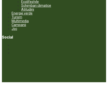
Ecolifestyle
Schimbari climatice
Atitudini
Energie verde
Turism
Multimedia
Campanii
Joc
Social
© ECOPRESA. All rights reserved *** Preluarea textelor care aparțin
www.ecopresa.md poate fi făcută doar cu indicarea sursei și link
activ către subiectul preluat.