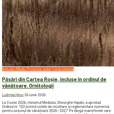
Atitudini
Mediu
Protecție ariilor (ne)protejate
Păsări din Cartea Roșie, incluse în ordinul de
vânătoare. Ornitologii
Ludmila Hițuc
26 iunie 2026
La 3 iunie 2026, ministrul Mediului, Gheorghe Hajder, a aprobat
Ordinul nr. 102 privind cotele de recoltare și reglementare numerică
pentru sezonul de vânătoare 2026–2027. Pe lângă mamiferele care