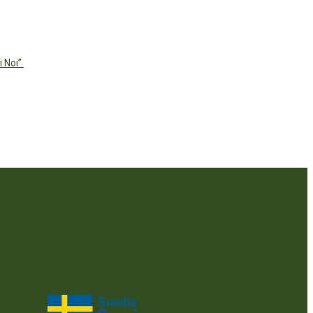
i Noi”