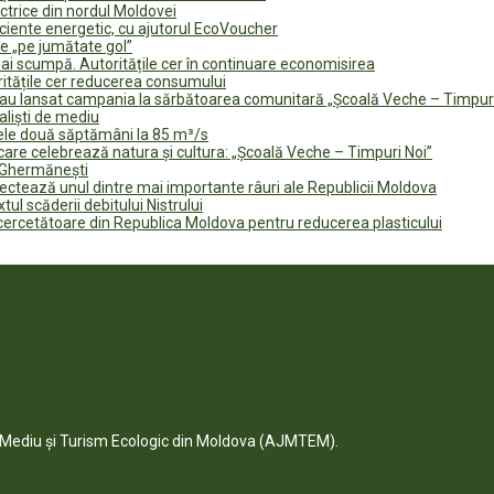
ectrice din nordul Moldovei
ficiente energetic, cu ajutorul EcoVoucher
e „pe jumătate gol”
i scumpă. Autoritățile cer în continuare economisirea
ritățile cer reducerea consumului
te au lansat campania la sărbătoarea comunitară „Școală Veche – Timpur
naliști de mediu
rele două săptămâni la 85 m³/s
are celebrează natura și cultura: „Școală Veche – Timpuri Noi”
n Ghermănești
fectează unul dintre mai importante râuri ale Republicii Moldova
tul scăderii debitului Nistrului
 cercetătoare din Republica Moldova pentru reducerea plasticului
e Mediu și Turism Ecologic din Moldova (AJMTEM).