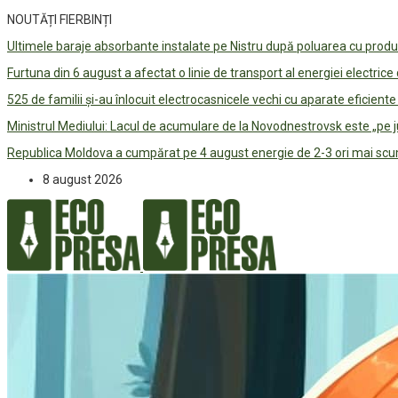
NOUTĂȚI FIERBINȚI
Ultimele baraje absorbante instalate pe Nistru după poluarea cu prod
Furtuna din 6 august a afectat o linie de transport al energiei electrice
525 de familii și-au înlocuit electrocasnicele vechi cu aparate eficient
Ministrul Mediului: Lacul de acumulare de la Novodnestrovsk este „pe 
Republica Moldova a cumpărat pe 4 august energie de 2-3 ori mai scum
8 august 2026