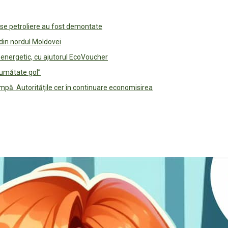
use petroliere au fost demontate
 din nordul Moldovei
e energetic, cu ajutorul EcoVoucher
jumătate gol”
pă. Autoritățile cer în continuare economisirea