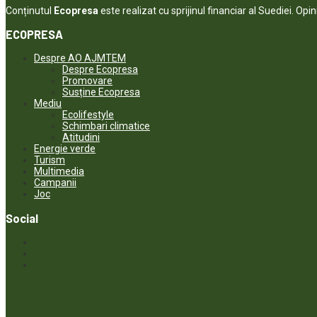
Conținutul
Ecopresa
este realizat cu sprijinul financiar al Suediei. Opi
ECOPRESA
Despre AO AJMTEM
Despre Ecopresa
Promovare
Susține Ecopresa
Mediu
Ecolifestyle
Schimbari climatice
Atitudini
Energie verde
Turism
Multimedia
Campanii
Joc
Social