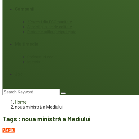
Campanii
#Povești din ECOmunitate
Servicii publice de calitate
Protecție ariilor (ne)protejate
Multimedia
Podcasturi eco
Interviu
Joc
Home
noua ministră a Mediului
Tags : noua ministră a Mediului
Mediu