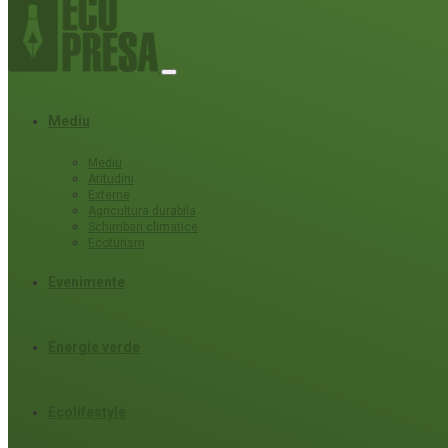
Mediu
Mediu
Atitudini
Externe
Agricultura durabila
Schimbari climatice
Ecoturism
Evenimente
Energie verde
Ecolifestyle