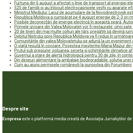
Furtuna din 6 august a afectat o linie de transport al energiei el
525 de familii și-au înlocuit electrocasnicele vechi cu aparate e
Ministrul Mediului: Lacul de acumulare de la Novodnestrovsk est
Republica Moldova a cumpărat pe 4 august energie de 2-3 ori ma
Posibile deconectări de energie electrică în această seară. Auto
Primele izvoare din Valea Molovateț vor fi restaurate: cinci sa
20 de tineri din mai multe colțuri ale țării, pregătiți să devină jur
Debitul Nistrului spre Republica Moldova va fi redus în următoa
Comunitățile din valea Molovatețului se adună la un eveniment c
O viață țesută în covoare. Povestea meșteriței Maria Mazur di
Prutul sub presiune: poluarea, seceta și schimbările climatice a
Guvernul a stare de alertă hidrologică pentru 30 de zile, în contex
Din deșeuri alimentare la ambalaje biodegradabile: soluția unei
Cum au ajuns permisele românești la gunoiștea din Porumbeni
Despre site
Ecopresa
este o platformă media creată de Asociația Jurnaliștilor d