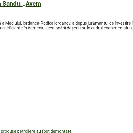
aia Sandu: „Avem
ă a Mediului, Iordanca-Rodica Iordanov, a depus jurământul de învestire î
iuni eficiente în domeniul gestionării deșeurilor. În cadrul evenimentului
u produse petroliere au fost demontate