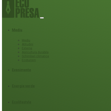
Mediu
Mediu
Atitudini
Externe
Agricultura durabila
Schimbari climatice
Ecoturism
Evenimente
Energie verde
Ecolifestyle