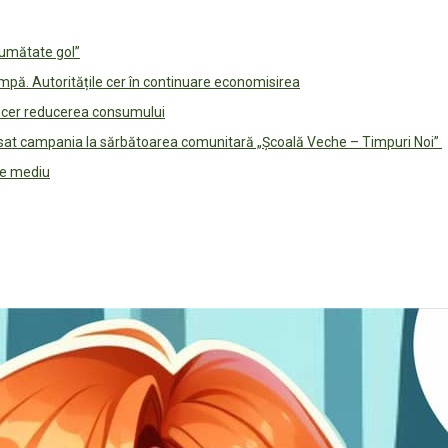
jumătate gol”
pă. Autoritățile cer în continuare economisirea
le cer reducerea consumului
lansat campania la sărbătoarea comunitară „Școală Veche – Timpuri Noi”
 de mediu