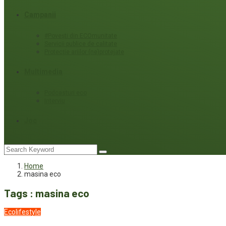
Campanii
#Povești din ECOmunitate
Servicii publice de calitate
Protecție ariilor (ne)protejate
Multimedia
Podcasturi eco
Interviu
Joc
Home
masina eco
Tags : masina eco
Ecolifestyle