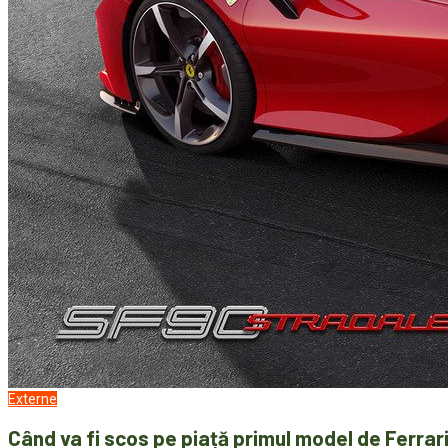
Externe
Când va fi scos pe piață primul model de Ferrar