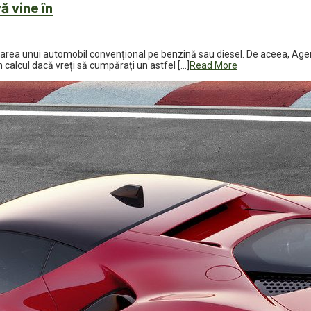
ă vine în
urarea unui automobil convențional pe benzină sau diesel. De aceea, Agenț
n calcul dacă vreți să cumpărați un astfel […]
Read More