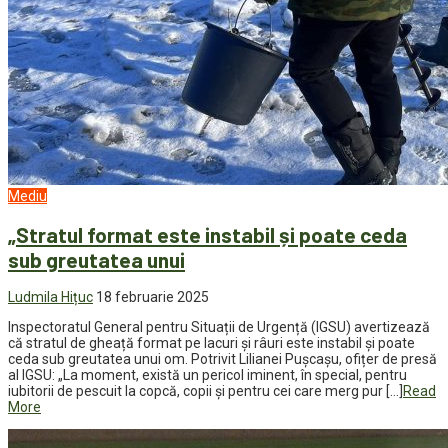
Mediu
„Stratul format este instabil și poate ceda
sub greutatea unui
Ludmila Hițuc
18 februarie 2025
Inspectoratul General pentru Situații de Urgență (IGSU) avertizează
că stratul de gheață format pe lacuri și râuri este instabil și poate
ceda sub greutatea unui om. Potrivit Lilianei Pușcașu, ofițer de presă
al IGSU: „La moment, există un pericol iminent, în special, pentru
iubitorii de pescuit la copcă, copii și pentru cei care merg pur […]
Read
More