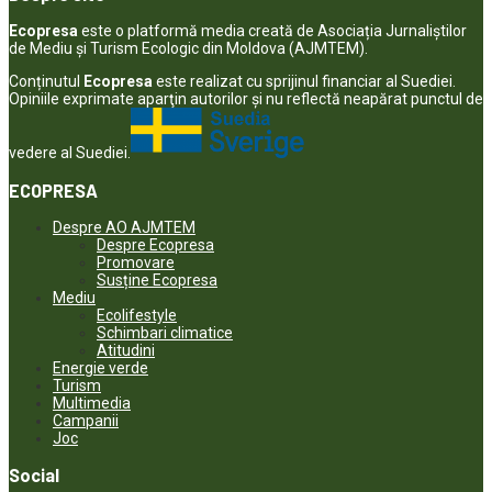
Ecopresa
este o platformă media creată de Asociația Jurnaliștilor
de Mediu și Turism Ecologic din Moldova (AJMTEM).
Conținutul
Ecopresa
este realizat cu sprijinul financiar al Suediei.
Opiniile exprimate aparţin autorilor şi nu reflectă neapărat punctul de
vedere al Suediei.
ECOPRESA
Despre AO AJMTEM
Despre Ecopresa
Promovare
Susține Ecopresa
Mediu
Ecolifestyle
Schimbari climatice
Atitudini
Energie verde
Turism
Multimedia
Campanii
Joc
Social