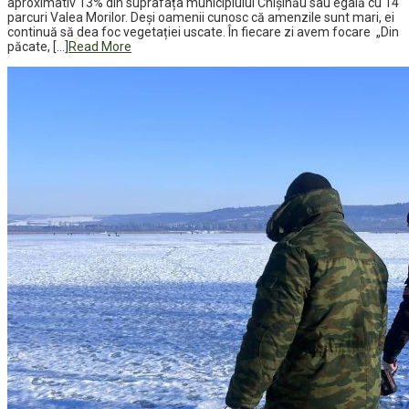
aproximativ 13% din suprafața municipiului Chișinău sau egală cu 14
parcuri Valea Morilor. Deși oamenii cunosc că amenzile sunt mari, ei
continuă să dea foc vegetației uscate. În fiecare zi avem focare „Din
păcate, […]
Read More