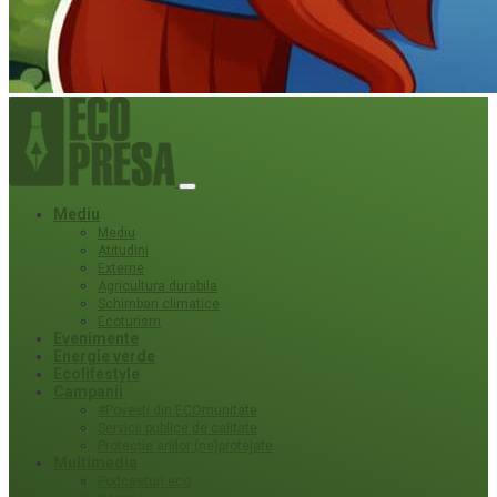
Mediu
Mediu
Atitudini
Externe
Agricultura durabila
Schimbari climatice
Ecoturism
Evenimente
Energie verde
Ecolifestyle
Campanii
#Povești din ECOmunitate
Servicii publice de calitate
Protecție ariilor (ne)protejate
Multimedia
Podcasturi eco