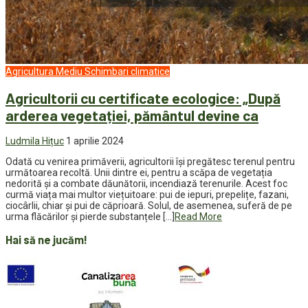
Agricultura
Mediu
Schimbari climatice
Agricultorii cu certificate ecologice: „După
arderea vegetației, pământul devine ca
Ludmila Hițuc
1 aprilie 2024
Odată cu venirea primăverii, agricultorii își pregătesc terenul pentru
următoarea recoltă. Unii dintre ei, pentru a scăpa de vegetația
nedorită și a combate dăunătorii, incendiază terenurile. Acest foc
curmă viața mai multor viețuitoare: pui de iepuri, prepelițe, fazani,
ciocârlii, chiar și pui de căprioară. Solul, de asemenea, suferă de pe
urma flăcărilor și pierde substanțele […]
Read More
Hai să ne jucăm!