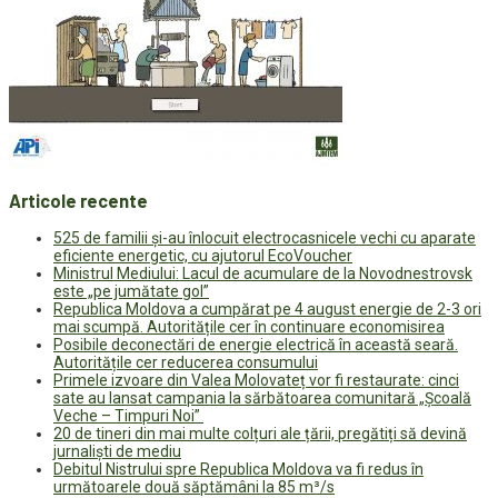
Articole recente
525 de familii și-au înlocuit electrocasnicele vechi cu aparate
eficiente energetic, cu ajutorul EcoVoucher
Ministrul Mediului: Lacul de acumulare de la Novodnestrovsk
este „pe jumătate gol”
Republica Moldova a cumpărat pe 4 august energie de 2-3 ori
mai scumpă. Autoritățile cer în continuare economisirea
Posibile deconectări de energie electrică în această seară.
Autoritățile cer reducerea consumului
Primele izvoare din Valea Molovateț vor fi restaurate: cinci
sate au lansat campania la sărbătoarea comunitară „Școală
Veche – Timpuri Noi”
20 de tineri din mai multe colțuri ale țării, pregătiți să devină
jurnaliști de mediu
Debitul Nistrului spre Republica Moldova va fi redus în
următoarele două săptămâni la 85 m³/s