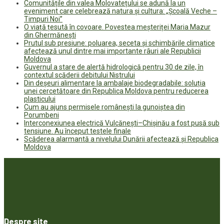
Comunitățile din valea Molovatețului se adună la un
eveniment care celebrează natura și cultura: „Școală Veche –
Timpuri Noi”
O viață țesută în covoare. Povestea meșteriței Maria Mazur
din Ghermănești
Prutul sub presiune: poluarea, seceta și schimbările climatice
afectează unul dintre mai importante râuri ale Republicii
Moldova
Guvernul a stare de alertă hidrologică pentru 30 de zile, în
contextul scăderii debitului Nistrului
Din deșeuri alimentare la ambalaje biodegradabile: soluția
unei cercetătoare din Republica Moldova pentru reducerea
plasticului
Cum au ajuns permisele românești la gunoiștea din
Porumbeni
Interconexiunea electrică Vulcănești–Chișinău a fost pusă sub
tensiune. Au început testele finale
Scăderea alarmantă a nivelului Dunării afectează și Republica
Moldova
Despre site