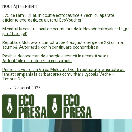
NOUTĂȚI FIERBINȚI
525 de familii și-au înlocuit electrocasnicele vechi cu aparate
eficiente energetic, cu ajutorul EcoVoucher
Ministrul Mediului: Lacul de acumulare de la Novodnestrovsk este „pe
jumătate gol”
Republica Moldova a cumpărat pe 4 august energie de 2-3 ori mai
scumpă. Autoritățile cer în continuare economisirea
Posibile deconectări de energie electrică în această seară.
Autoritățile cer reducerea consumului
Primele izvoare din Valea Molovateț vor fi restaurate: cinci sate au
lansat campania la sărbătoarea comunitară „Școală Veche –
Timpuri Noi”
7 august 2026