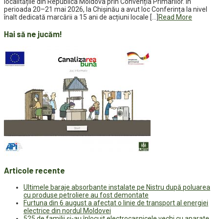
localitățile din Republica Moldova prin Convenția Primarilor. În
perioada 20–21 mai 2026, la Chișinău a avut loc Conferința la nivel
înalt dedicată marcării a 15 ani de acțiuni locale […]
Read More
Hai să ne jucăm!
Articole recente
Ultimele baraje absorbante instalate pe Nistru după poluarea
cu produse petroliere au fost demontate
Furtuna din 6 august a afectat o linie de transport al energiei
electrice din nordul Moldovei
525 de familii și-au înlocuit electrocasnicele vechi cu aparate