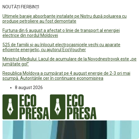
NOUTĂȚI FIERBINȚI
Ultimele baraje absorbante instalate pe Nistru după poluarea cu
produse petroliere au fost demontate
Furtuna din 6 august a afectat o linie de transport al energiei
electrice din nordul Moldovei
525 de familii și-au înlocuit electrocasnicele vechi cu aparate
eficiente energetic, cu ajutorul EcoVoucher
Ministrul Mediului: Lacul de acumulare de la Novodnestrovsk este „pe
jumătate gol”
Republica Moldova a cumpărat pe 4 august energie de 2-3 ori mai
scumpă. Autoritățile cer în continuare economisirea
8 august 2026