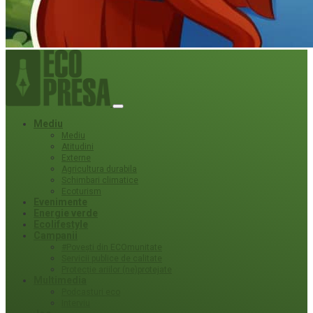
Mediu
Mediu
Atitudini
Externe
Agricultura durabila
Schimbari climatice
Ecoturism
Evenimente
Energie verde
Ecolifestyle
Campanii
#Povești din ECOmunitate
Servicii publice de calitate
Protecție ariilor (ne)protejate
Multimedia
Podcasturi eco
Interviu