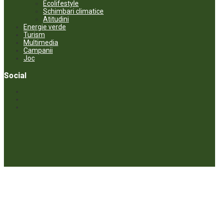
Ecolifestyle
Schimbari climatice
Atitudini
Energie verde
Turism
Multimedia
Campanii
Joc
Social
© ECOPRESA. All rights reserved *** Preluarea textelor care aparțin
www.ecopresa.md poate fi făcută doar cu indicarea sursei și link
activ către subiectul preluat.