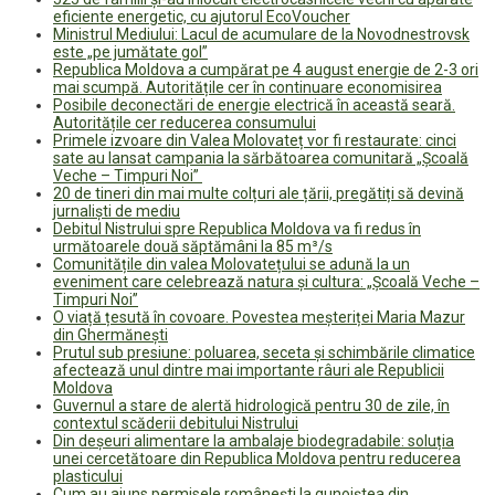
eficiente energetic, cu ajutorul EcoVoucher
Ministrul Mediului: Lacul de acumulare de la Novodnestrovsk
este „pe jumătate gol”
Republica Moldova a cumpărat pe 4 august energie de 2-3 ori
mai scumpă. Autoritățile cer în continuare economisirea
Posibile deconectări de energie electrică în această seară.
Autoritățile cer reducerea consumului
Primele izvoare din Valea Molovateț vor fi restaurate: cinci
sate au lansat campania la sărbătoarea comunitară „Școală
Veche – Timpuri Noi”
20 de tineri din mai multe colțuri ale țării, pregătiți să devină
jurnaliști de mediu
Debitul Nistrului spre Republica Moldova va fi redus în
următoarele două săptămâni la 85 m³/s
Comunitățile din valea Molovatețului se adună la un
eveniment care celebrează natura și cultura: „Școală Veche –
Timpuri Noi”
O viață țesută în covoare. Povestea meșteriței Maria Mazur
din Ghermănești
Prutul sub presiune: poluarea, seceta și schimbările climatice
afectează unul dintre mai importante râuri ale Republicii
Moldova
Guvernul a stare de alertă hidrologică pentru 30 de zile, în
contextul scăderii debitului Nistrului
Din deșeuri alimentare la ambalaje biodegradabile: soluția
unei cercetătoare din Republica Moldova pentru reducerea
plasticului
Cum au ajuns permisele românești la gunoiștea din