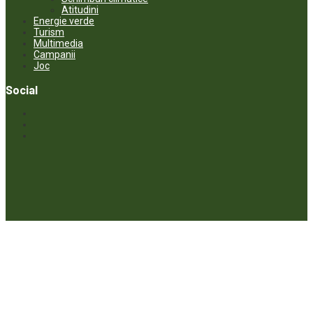
Atitudini
Energie verde
Turism
Multimedia
Campanii
Joc
Social
© ECOPRESA. All rights reserved *** Preluarea textelor care aparțin
www.ecopresa.md poate fi făcută doar cu indicarea sursei și link
activ către subiectul preluat.