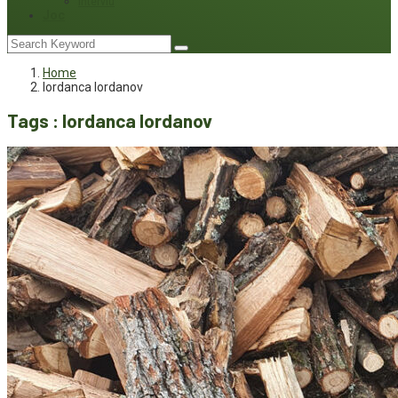
Interviu
Joc
Home
Iordanca Iordanov
Tags : Iordanca Iordanov