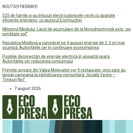
NOUTĂȚI FIERBINȚI
525 de familii și-au înlocuit electrocasnicele vechi cu aparate
eficiente energetic, cu ajutorul EcoVoucher
Ministrul Mediului: Lacul de acumulare de la Novodnestrovsk este „pe
jumătate gol”
Republica Moldova a cumpărat pe 4 august energie de 2-3 ori mai
scumpă. Autoritățile cer în continuare economisirea
Posibile deconectări de energie electrică în această seară.
Autoritățile cer reducerea consumului
Primele izvoare din Valea Molovateț vor fi restaurate: cinci sate au
lansat campania la sărbătoarea comunitară „Școală Veche –
Timpuri Noi”
7 august 2026