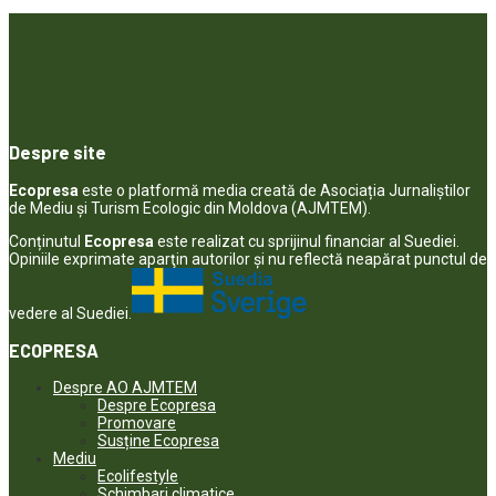
Despre site
Ecopresa
este o platformă media creată de Asociația Jurnaliștilor
de Mediu și Turism Ecologic din Moldova (AJMTEM).
Conținutul
Ecopresa
este realizat cu sprijinul financiar al Suediei.
Opiniile exprimate aparţin autorilor şi nu reflectă neapărat punctul de
vedere al Suediei.
ECOPRESA
Despre AO AJMTEM
Despre Ecopresa
Promovare
Susține Ecopresa
Mediu
Ecolifestyle
Schimbari climatice