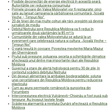
Posibile deconectări de energie electrică în această seară.
Autoritățile cer reducerea consumului
Primele izvoare din Valea Molovateț vor fi restaurate: cinci
sate au lansat campania la sărbătoarea comunitară „Școală
Veche – Timpuri Noi”
20 de tineri din mai multe colțuri ale țării, pregătiți să devină
jurnaliști de mediu
Debitul Nistrului spre Republica Moldova va fi redus în
următoarele două săptămâni la 85 m³/s
Comunitățile din valea Molovatețului se adună la un
eveniment care celebrează natura și cultura: „Școală Veche –
Timpuri Noi”
O viață țesută în covoare. Povestea meșteriței Maria Mazur
din Ghermănești
Prutul sub presiune: poluarea, seceta și schimbările climatice
afectează unul dintre mai importante râuri ale Republicii
Moldova
Guvernul a stare de alertă hidrologică pentru 30 de zile, în
contextul scăderii debitului Nistrului
Din deșeuri alimentare la ambalaje biodegradabile: soluția
unei cercetătoare din Republica Moldova pentru reducerea
plasticului
Cum au ajuns permisele românești la gunoiștea din
Porumbeni
Interconexiunea electrică Vulcănești–Chișinău a fost pusă sub
tensiune. Au început testele finale
Scăderea alarmantă a nivelului Dunării afectează și Republica
Moldova