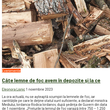
Evenimente
Câte lemne de foc avem în depozite şi la ce
Eleonora Lisnic
1 noiembrie 2023
La ora actuală, nu se aşteaptă scumpiri la lemnele de foc, iar
cantităţile pe care le deţine statul sunt suficiente, a declarat ministra
Mediului, Iordanca-Rodica Iordanov, după şedinţa de Guvern din data
de 1 noiembrie. „Prețurile la lemnul de foc variază între 750 – 1.250