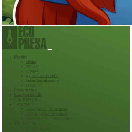
Mediu
Mediu
Atitudini
Externe
Agricultura durabila
Schimbari climatice
Ecoturism
Evenimente
Energie verde
Ecolifestyle
Campanii
#Povești din ECOmunitate
Servicii publice de calitate
Protecție ariilor (ne)protejate
Multimedia
Podcasturi eco