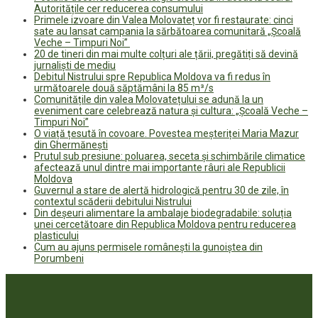
Autoritățile cer reducerea consumului
Primele izvoare din Valea Molovateț vor fi restaurate: cinci
sate au lansat campania la sărbătoarea comunitară „Școală
Veche – Timpuri Noi”
20 de tineri din mai multe colțuri ale țării, pregătiți să devină
jurnaliști de mediu
Debitul Nistrului spre Republica Moldova va fi redus în
următoarele două săptămâni la 85 m³/s
Comunitățile din valea Molovatețului se adună la un
eveniment care celebrează natura și cultura: „Școală Veche –
Timpuri Noi”
O viață țesută în covoare. Povestea meșteriței Maria Mazur
din Ghermănești
Prutul sub presiune: poluarea, seceta și schimbările climatice
afectează unul dintre mai importante râuri ale Republicii
Moldova
Guvernul a stare de alertă hidrologică pentru 30 de zile, în
contextul scăderii debitului Nistrului
Din deșeuri alimentare la ambalaje biodegradabile: soluția
unei cercetătoare din Republica Moldova pentru reducerea
plasticului
Cum au ajuns permisele românești la gunoiștea din
Porumbeni