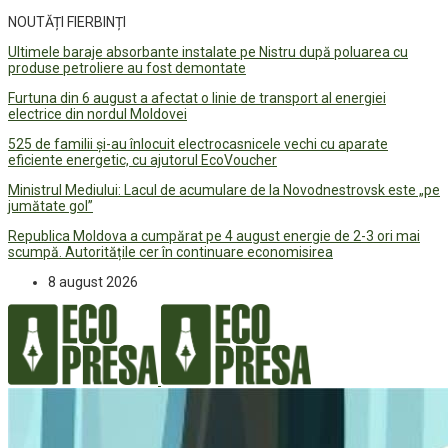
NOUTĂȚI FIERBINȚI
Ultimele baraje absorbante instalate pe Nistru după poluarea cu
produse petroliere au fost demontate
Furtuna din 6 august a afectat o linie de transport al energiei
electrice din nordul Moldovei
525 de familii și-au înlocuit electrocasnicele vechi cu aparate
eficiente energetic, cu ajutorul EcoVoucher
Ministrul Mediului: Lacul de acumulare de la Novodnestrovsk este „pe
jumătate gol”
Republica Moldova a cumpărat pe 4 august energie de 2-3 ori mai
scumpă. Autoritățile cer în continuare economisirea
8 august 2026