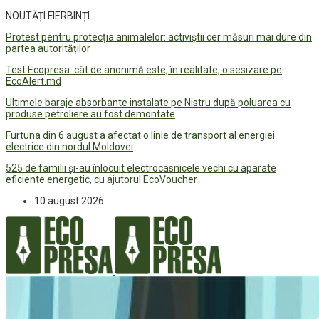
NOUTĂȚI FIERBINȚI
Protest pentru protecția animalelor: activiștii cer măsuri mai dure din
partea autorităților
Test Ecopresa: cât de anonimă este, în realitate, o sesizare pe
EcoAlert.md
Ultimele baraje absorbante instalate pe Nistru după poluarea cu
produse petroliere au fost demontate
Furtuna din 6 august a afectat o linie de transport al energiei
electrice din nordul Moldovei
525 de familii și-au înlocuit electrocasnicele vechi cu aparate
eficiente energetic, cu ajutorul EcoVoucher
10 august 2026