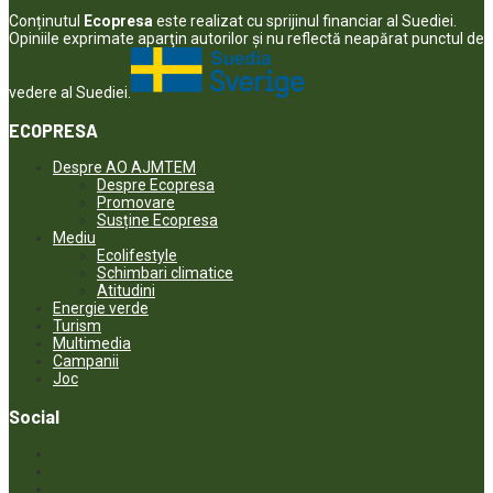
Conținutul
Ecopresa
este realizat cu sprijinul financiar al Suediei.
Opiniile exprimate aparţin autorilor şi nu reflectă neapărat punctul de
vedere al Suediei.
ECOPRESA
Despre AO AJMTEM
Despre Ecopresa
Promovare
Susține Ecopresa
Mediu
Ecolifestyle
Schimbari climatice
Atitudini
Energie verde
Turism
Multimedia
Campanii
Joc
Social