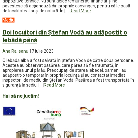
dispozitive tehnice. Nu sunt deloc remuneraţi financiar și ne
povestesc că acţionează din propriile convingeri, pentru că le pasă
de localitatea lor și de natură. În […]
Read More
Mediu
Doi locuitori din Ștefan Vodă au adăpostit o
lebădă până
Ana Raileanu
17 iulie 2023
O lebădă albă a fost salvată în Ștefan Vodă de către două persoane.
Acestea au observat pasărea, care părea să fie traumată, în
apropierea unui pârâu. Preocupați de starea lebedei, oamenii au
adăpostit-o temporar în propria locuință și au contactat imediat
inspectorii de mediu din Ștefan Vodă. Pasărea a fost transportată în
siguranță la sediul […]
Read More
Hai să ne jucăm!