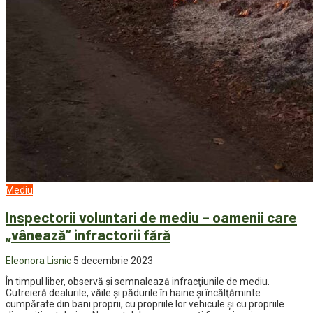
Mediu
Inspectorii voluntari de mediu – oamenii care
„vânează” infractorii fără
Eleonora Lisnic
5 decembrie 2023
În timpul liber, observă şi semnalează infracţiunile de mediu.
Cutreieră dealurile, văile şi pădurile în haine şi încălţăminte
cumpărate din bani proprii, cu propriile lor vehicule şi cu propriile