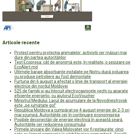
Articole recente
Protest pentru protecția animalelor: activiștii cer măsuri mai
dure din partea autorităților
Test Ecopresa: cât de anonimă este, în realitate, o sesizare pe
EcoAlert.md
Ultimele baraje absorbante instalate pe Nistru după poluarea
cu produse petroliere au fost demontate
Furtuna din 6 august a afectat o linie de transport al energiei
electrice din nordul Moldovei
525 de familii și-au înlocuit electrocasnicele vechi cu aparate
eficiente energetic, cu ajutorul EcoVoucher
Ministrul Mediului: Lacul de acumulare de la Novodnestrovsk
este „pe jumătate gol”
Republica Moldova a cumpărat pe 4 august energie de 2-3 ori
mai scumpă. Autoritățile cer în continuare economisirea
Posibile deconectări de energie electrică în această seară.
Autoritățile cer reducerea consumului
Primele izvoare din Valea Molovateț vor fi restaurate: cinci
sate au lansat campania la sărbătoarea comunitară „Școală