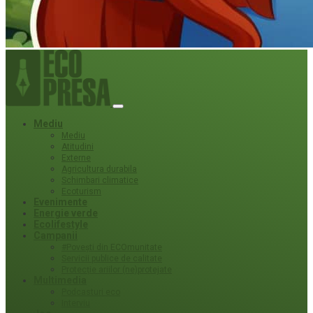
Mediu
Mediu
Atitudini
Externe
Agricultura durabila
Schimbari climatice
Ecoturism
Evenimente
Energie verde
Ecolifestyle
Campanii
#Povești din ECOmunitate
Servicii publice de calitate
Protecție ariilor (ne)protejate
Multimedia
Podcasturi eco
Interviu