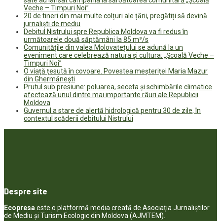
Veche – Timpuri Noi”
20 de tineri din mai multe colțuri ale țării, pregătiți să devină
jurnaliști de mediu
Debitul Nistrului spre Republica Moldova va fi redus în
următoarele două săptămâni la 85 m³/s
Comunitățile din valea Molovatețului se adună la un
eveniment care celebrează natura și cultura: „Școală Veche –
Timpuri Noi”
O viață țesută în covoare. Povestea meșteriței Maria Mazur
din Ghermănești
Prutul sub presiune: poluarea, seceta și schimbările climatice
afectează unul dintre mai importante râuri ale Republicii
Moldova
Guvernul a stare de alertă hidrologică pentru 30 de zile, în
contextul scăderii debitului Nistrului
Despre site
Ecopresa
este o platformă media creată de Asociația Jurnaliștilor
de Mediu și Turism Ecologic din Moldova (AJMTEM).