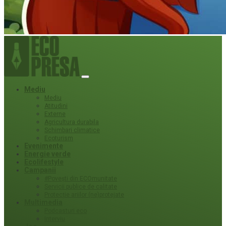
Mediu
Mediu
Atitudini
Externe
Agricultura durabila
Schimbari climatice
Ecoturism
Evenimente
Energie verde
Ecolifestyle
Campanii
#Povești din ECOmunitate
Servicii publice de calitate
Protecție ariilor (ne)protejate
Multimedia
Podcasturi eco
Interviu