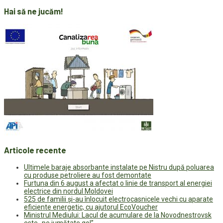
Hai să ne jucăm!
Articole recente
Ultimele baraje absorbante instalate pe Nistru după poluarea
cu produse petroliere au fost demontate
Furtuna din 6 august a afectat o linie de transport al energiei
electrice din nordul Moldovei
525 de familii și-au înlocuit electrocasnicele vechi cu aparate
eficiente energetic, cu ajutorul EcoVoucher
Ministrul Mediului: Lacul de acumulare de la Novodnestrovsk
este „pe jumătate gol”