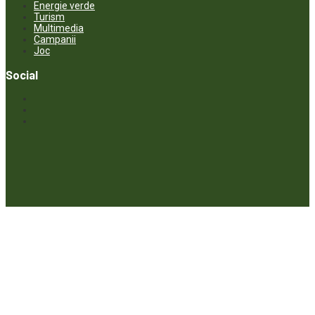
Energie verde
Turism
Multimedia
Campanii
Joc
Social
© ECOPRESA. All rights reserved *** Preluarea textelor care aparțin
www.ecopresa.md poate fi făcută doar cu indicarea sursei și link
activ către subiectul preluat.