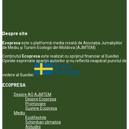
Despre site
Ecopresa
este o platformă media creată de Asociația Jurnaliștilor
de Mediu și Turism Ecologic din Moldova (AJMTEM).
Conținutul
Ecopresa
este realizat cu sprijinul financiar al Suediei.
Opiniile exprimate aparţin autorilor şi nu reflectă neapărat punctul de
vedere al Suediei.
ECOPRESA
Despre AO AJMTEM
Despre Ecopresa
Promovare
Susține Ecopresa
Mediu
Ecolifestyle
Schimbari climatice
Atitudini