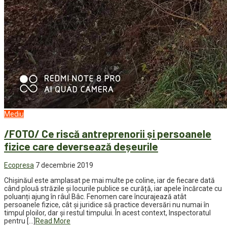
Mediu
/FOTO/ Ce riscă antreprenorii și persoanele
fizice care deversează deșeurile
Ecopresa
7 decembrie 2019
Chișinăul este amplasat pe mai multe pe coline, iar de fiecare dată
când plouă străzile și locurile publice se curăță, iar apele încărcate cu
poluanți ajung în râul Bâc. Fenomen care încurajează atât
persoanele fizice, cât și juridice să practice deversări nu numai în
timpul ploilor, dar și restul timpului. În acest context, Inspectoratul
pentru […]
Read More