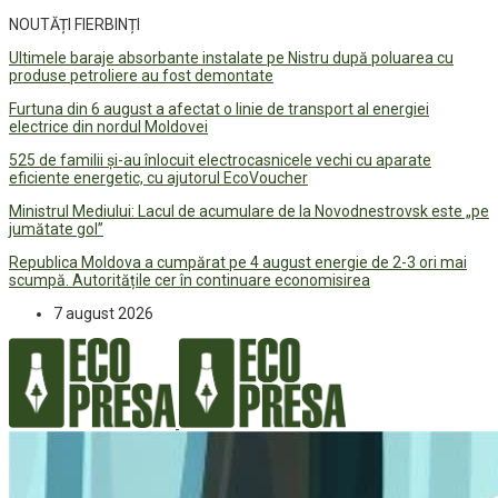
NOUTĂȚI FIERBINȚI
Ultimele baraje absorbante instalate pe Nistru după poluarea cu
produse petroliere au fost demontate
Furtuna din 6 august a afectat o linie de transport al energiei
electrice din nordul Moldovei
525 de familii și-au înlocuit electrocasnicele vechi cu aparate
eficiente energetic, cu ajutorul EcoVoucher
Ministrul Mediului: Lacul de acumulare de la Novodnestrovsk este „pe
jumătate gol”
Republica Moldova a cumpărat pe 4 august energie de 2-3 ori mai
scumpă. Autoritățile cer în continuare economisirea
7 august 2026