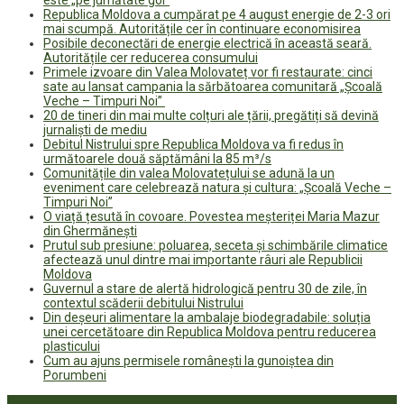
Republica Moldova a cumpărat pe 4 august energie de 2-3 ori
mai scumpă. Autoritățile cer în continuare economisirea
Posibile deconectări de energie electrică în această seară.
Autoritățile cer reducerea consumului
Primele izvoare din Valea Molovateț vor fi restaurate: cinci
sate au lansat campania la sărbătoarea comunitară „Școală
Veche – Timpuri Noi”
20 de tineri din mai multe colțuri ale țării, pregătiți să devină
jurnaliști de mediu
Debitul Nistrului spre Republica Moldova va fi redus în
următoarele două săptămâni la 85 m³/s
Comunitățile din valea Molovatețului se adună la un
eveniment care celebrează natura și cultura: „Școală Veche –
Timpuri Noi”
O viață țesută în covoare. Povestea meșteriței Maria Mazur
din Ghermănești
Prutul sub presiune: poluarea, seceta și schimbările climatice
afectează unul dintre mai importante râuri ale Republicii
Moldova
Guvernul a stare de alertă hidrologică pentru 30 de zile, în
contextul scăderii debitului Nistrului
Din deșeuri alimentare la ambalaje biodegradabile: soluția
unei cercetătoare din Republica Moldova pentru reducerea
plasticului
Cum au ajuns permisele românești la gunoiștea din
Porumbeni