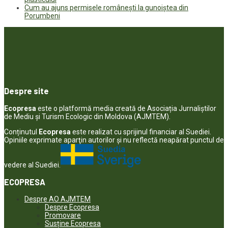
Cum au ajuns permisele românești la gunoiștea din
Porumbeni
Despre site
Ecopresa
este o platformă media creată de Asociația Jurnaliștilor
de Mediu și Turism Ecologic din Moldova (AJMTEM).
Conținutul
Ecopresa
este realizat cu sprijinul financiar al Suediei.
Opiniile exprimate aparţin autorilor şi nu reflectă neapărat punctul de
vedere al Suediei.
ECOPRESA
Despre AO AJMTEM
Despre Ecopresa
Promovare
Susține Ecopresa