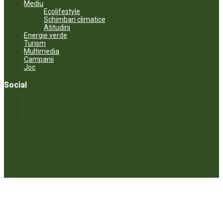
Mediu
Ecolifestyle
Schimbari climatice
Atitudini
Energie verde
Turism
Multimedia
Campanii
Joc
Social
© ECOPRESA. All rights reserved *** Preluarea textelor care aparțin
www.ecopresa.md poate fi făcută doar cu indicarea sursei și link
activ către subiectul preluat.