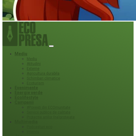
Mediu
Mediu
Atitudini
Externe
Agricultura durabila
Schimbari climatice
Ecoturism
Evenimente
Energie verde
Ecolifestyle
Campanii
#Povești din ECOmunitate
Servicii publice de calitate
Protecție ariilor (ne)protejate
Multimedia
Podcasturi eco
Interviu