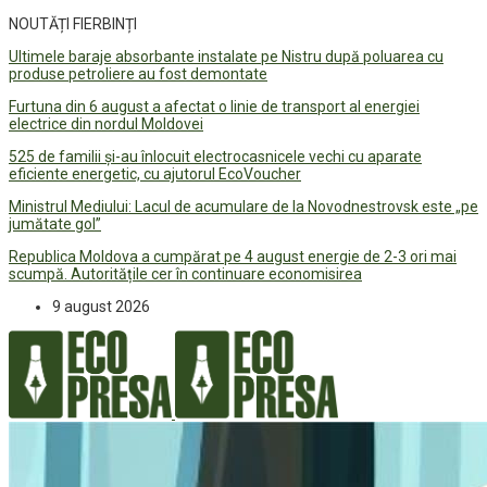
NOUTĂȚI FIERBINȚI
Ultimele baraje absorbante instalate pe Nistru după poluarea cu
produse petroliere au fost demontate
Furtuna din 6 august a afectat o linie de transport al energiei
electrice din nordul Moldovei
525 de familii și-au înlocuit electrocasnicele vechi cu aparate
eficiente energetic, cu ajutorul EcoVoucher
Ministrul Mediului: Lacul de acumulare de la Novodnestrovsk este „pe
jumătate gol”
Republica Moldova a cumpărat pe 4 august energie de 2-3 ori mai
scumpă. Autoritățile cer în continuare economisirea
9 august 2026