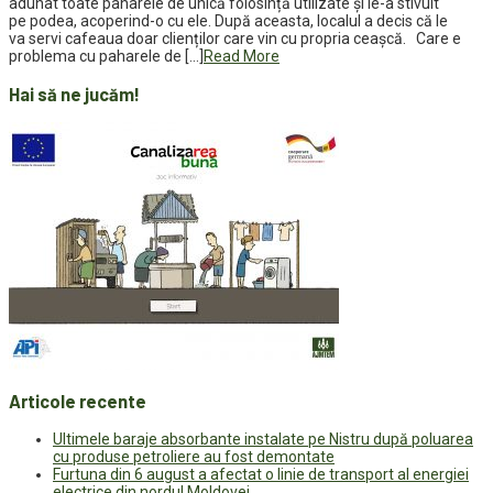
adunat toate paharele de unică folosință utilizate și le-a stivuit
pe podea, acoperind-o cu ele. După aceasta, localul a decis că le
va servi cafeaua doar clienților care vin cu propria ceașcă. Care e
problema cu paharele de […]
Read More
Hai să ne jucăm!
Articole recente
Ultimele baraje absorbante instalate pe Nistru după poluarea
cu produse petroliere au fost demontate
Furtuna din 6 august a afectat o linie de transport al energiei
electrice din nordul Moldovei