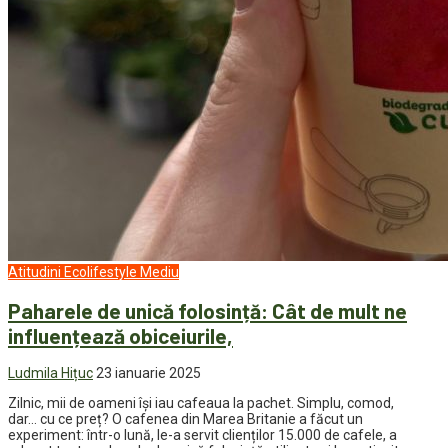
Atitudini
Ecolifestyle
Mediu
Paharele de unică folosință: Cât de mult ne
influențează obiceiurile,
Ludmila Hițuc
23 ianuarie 2025
Zilnic, mii de oameni își iau cafeaua la pachet. Simplu, comod,
dar… cu ce preț? O cafenea din Marea Britanie a făcut un
experiment: într-o lună, le-a servit clienților 15.000 de cafele, a