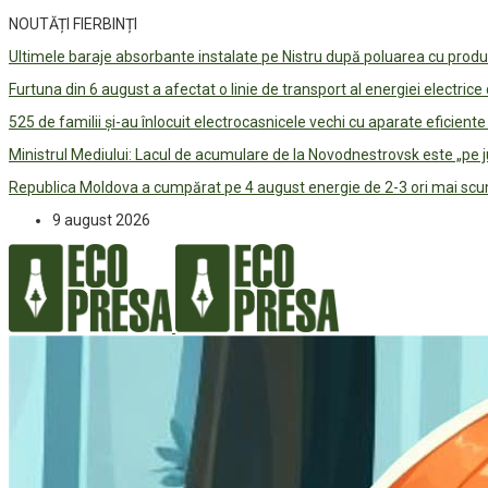
NOUTĂȚI FIERBINȚI
Ultimele baraje absorbante instalate pe Nistru după poluarea cu prod
Furtuna din 6 august a afectat o linie de transport al energiei electrice
525 de familii și-au înlocuit electrocasnicele vechi cu aparate eficient
Ministrul Mediului: Lacul de acumulare de la Novodnestrovsk este „pe 
Republica Moldova a cumpărat pe 4 august energie de 2-3 ori mai scum
9 august 2026