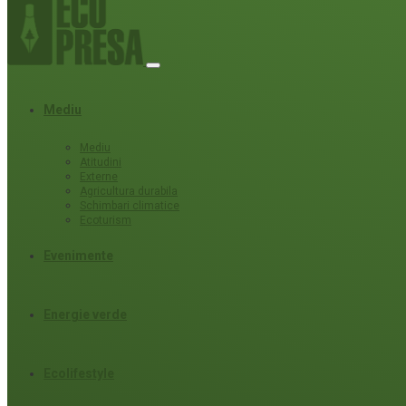
Mediu
Mediu
Atitudini
Externe
Agricultura durabila
Schimbari climatice
Ecoturism
Evenimente
Energie verde
Ecolifestyle