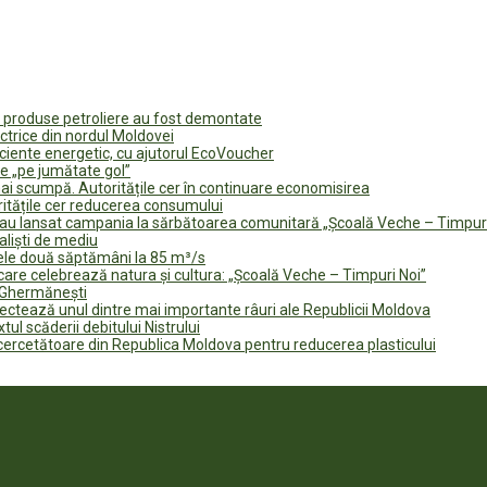
u produse petroliere au fost demontate
ectrice din nordul Moldovei
ficiente energetic, cu ajutorul EcoVoucher
e „pe jumătate gol”
i scumpă. Autoritățile cer în continuare economisirea
ritățile cer reducerea consumului
te au lansat campania la sărbătoarea comunitară „Școală Veche – Timpur
naliști de mediu
rele două săptămâni la 85 m³/s
are celebrează natura și cultura: „Școală Veche – Timpuri Noi”
n Ghermănești
fectează unul dintre mai importante râuri ale Republicii Moldova
tul scăderii debitului Nistrului
 cercetătoare din Republica Moldova pentru reducerea plasticului