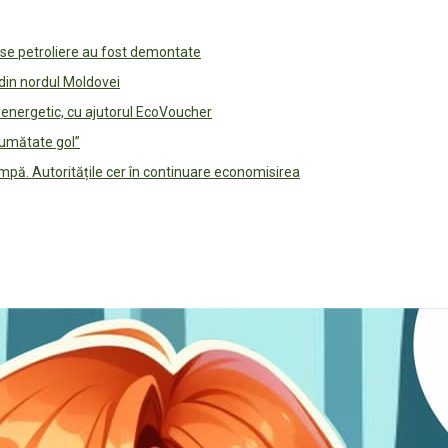
use petroliere au fost demontate
 din nordul Moldovei
e energetic, cu ajutorul EcoVoucher
jumătate gol”
pă. Autoritățile cer în continuare economisirea