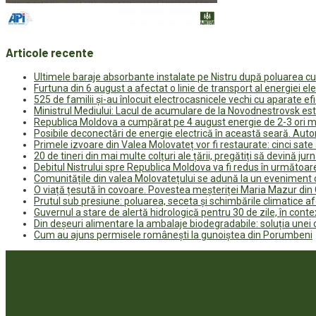
Articole recente
Ultimele baraje absorbante instalate pe Nistru după poluarea c
Furtuna din 6 august a afectat o linie de transport al energiei el
525 de familii și-au înlocuit electrocasnicele vechi cu aparate e
Ministrul Mediului: Lacul de acumulare de la Novodnestrovsk est
Republica Moldova a cumpărat pe 4 august energie de 2-3 ori ma
Posibile deconectări de energie electrică în această seară. Auto
Primele izvoare din Valea Molovateț vor fi restaurate: cinci sa
20 de tineri din mai multe colțuri ale țării, pregătiți să devină jur
Debitul Nistrului spre Republica Moldova va fi redus în următoa
Comunitățile din valea Molovatețului se adună la un eveniment c
O viață țesută în covoare. Povestea meșteriței Maria Mazur di
Prutul sub presiune: poluarea, seceta și schimbările climatice a
Guvernul a stare de alertă hidrologică pentru 30 de zile, în contex
Din deșeuri alimentare la ambalaje biodegradabile: soluția unei
Cum au ajuns permisele românești la gunoiștea din Porumbeni