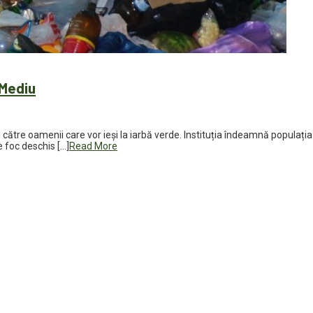
 Mediu
tre oamenii care vor ieși la iarbă verde. Instituția îndeamnă populația 
 foc deschis […]
Read More