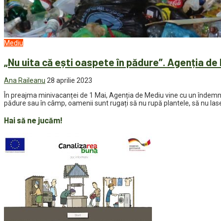
Mediu
„Nu uita că ești oaspete în pădure”. Agenția de
Ana Raileanu
28 aprilie 2023
În preajma minivacanței de 1 Mai, Agenția de Mediu vine cu un îndemn că
pădure sau în câmp, oamenii sunt rugați să nu rupă plantele, să nu lase
Hai să ne jucăm!