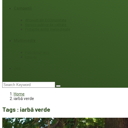
Campanii
#Povești din ECOmunitate
Servicii publice de calitate
Protecție ariilor (ne)protejate
Multimedia
Podcasturi eco
Interviu
Joc
Home
iarbă verde
Tags : iarbă verde