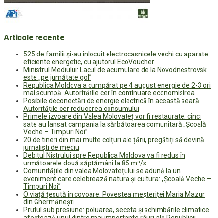
Articole recente
525 de familii și-au înlocuit electrocasnicele vechi cu aparate
eficiente energetic, cu ajutorul EcoVoucher
Ministrul Mediului: Lacul de acumulare de la Novodnestrovsk
este „pe jumătate gol”
Republica Moldova a cumpărat pe 4 august energie de 2-3 ori
mai scumpă. Autoritățile cer în continuare economisirea
Posibile deconectări de energie electrică în această seară.
Autoritățile cer reducerea consumului
Primele izvoare din Valea Molovateț vor fi restaurate: cinci
sate au lansat campania la sărbătoarea comunitară „Școală
Veche – Timpuri Noi”
20 de tineri din mai multe colțuri ale țării, pregătiți să devină
jurnaliști de mediu
Debitul Nistrului spre Republica Moldova va fi redus în
următoarele două săptămâni la 85 m³/s
Comunitățile din valea Molovatețului se adună la un
eveniment care celebrează natura și cultura: „Școală Veche –
Timpuri Noi”
O viață țesută în covoare. Povestea meșteriței Maria Mazur
din Ghermănești
Prutul sub presiune: poluarea, seceta și schimbările climatice
afectează unul dintre mai importante râuri ale Republicii