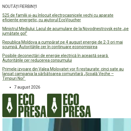
NOUTĂȚI FIERBINȚI
525 de familii și-au înlocuit electrocasnicele vechi cu aparate
eficiente energetic, cu ajutorul EcoVoucher
Ministrul Mediului: Lacul de acumulare de la Novodnestrovsk este „pe
jumătate gol”
Republica Moldova a cumpărat pe 4 august energie de 2-3 ori mai
scumpă. Autoritățile cer în continuare economisirea
Posibile deconectări de energie electrică în această seară.
Autoritățile cer reducerea consumului
Primele izvoare din Valea Molovateț vor fi restaurate: cinci sate au
lansat campania la sărbătoarea comunitară „Școală Veche –
Timpuri Noi”
7 august 2026