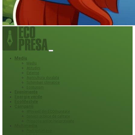
Mediu
Mediu
Atitudini
Externe
Agricultura durabila
Schimbari climatice
Ecoturism
Evenimente
Energie verde
Ecolifestyle
Campanii
#Povești din ECOmunitate
Servicii publice de calitate
Protecție ariilor (ne)protejate
Multimedia
Podcasturi eco