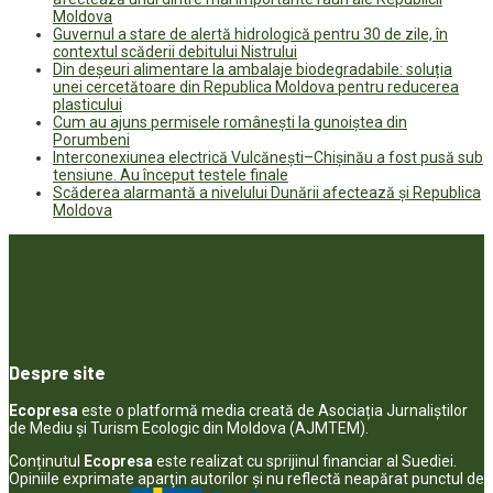
Moldova
Guvernul a stare de alertă hidrologică pentru 30 de zile, în
contextul scăderii debitului Nistrului
Din deșeuri alimentare la ambalaje biodegradabile: soluția
unei cercetătoare din Republica Moldova pentru reducerea
plasticului
Cum au ajuns permisele românești la gunoiștea din
Porumbeni
Interconexiunea electrică Vulcănești–Chișinău a fost pusă sub
tensiune. Au început testele finale
Scăderea alarmantă a nivelului Dunării afectează și Republica
Moldova
Despre site
Ecopresa
este o platformă media creată de Asociația Jurnaliștilor
de Mediu și Turism Ecologic din Moldova (AJMTEM).
Conținutul
Ecopresa
este realizat cu sprijinul financiar al Suediei.
Opiniile exprimate aparţin autorilor şi nu reflectă neapărat punctul de