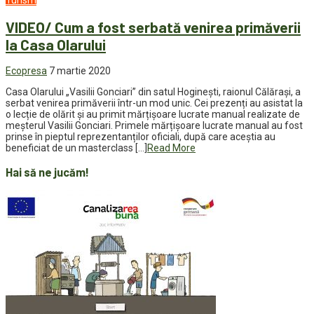
Turism
VIDEO/ Cum a fost serbată venirea primăverii
la Casa Olarului
Ecopresa
7 martie 2020
Casa Olarului „Vasilii Gonciari” din satul Hoginești, raionul Călărași, a
serbat venirea primăverii într-un mod unic. Cei prezenți au asistat la
o lecție de olărit și au primit mărțișoare lucrate manual realizate de
meșterul Vasilii Gonciari. Primele mărțișoare lucrate manual au fost
prinse în pieptul reprezentanților oficiali, după care aceștia au
beneficiat de un masterclass […]
Read More
Hai să ne jucăm!