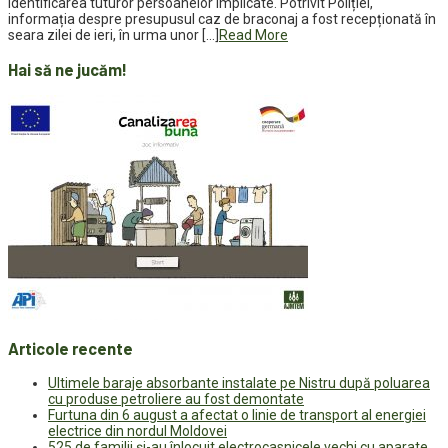
identificarea tuturor persoanelor implicate. Potrivit Poliției,
informația despre presupusul caz de braconaj a fost recepționată în
seara zilei de ieri, în urma unor […]
Read More
Hai să ne jucăm!
Articole recente
Ultimele baraje absorbante instalate pe Nistru după poluarea
cu produse petroliere au fost demontate
Furtuna din 6 august a afectat o linie de transport al energiei
electrice din nordul Moldovei
525 de familii și-au înlocuit electrocasnicele vechi cu aparate