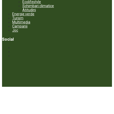
Ecolifestyle
Schimbari climatice
Atitudini
Energie verde
Turism
Multimedia
Campanii
Joc
Social
© ECOPRESA. All rights reserved *** Preluarea textelor care aparțin
www.ecopresa.md poate fi făcută doar cu indicarea sursei și link
activ către subiectul preluat.