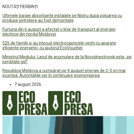
NOUTĂȚI FIERBINȚI
Ultimele baraje absorbante instalate pe Nistru după poluarea cu
produse petroliere au fost demontate
Furtuna din 6 august a afectat o linie de transport al energiei
electrice din nordul Moldovei
525 de familii și-au înlocuit electrocasnicele vechi cu aparate
eficiente energetic, cu ajutorul EcoVoucher
Ministrul Mediului: Lacul de acumulare de la Novodnestrovsk este „pe
jumătate gol”
Republica Moldova a cumpărat pe 4 august energie de 2-3 ori mai
scumpă. Autoritățile cer în continuare economisirea
7 august 2026