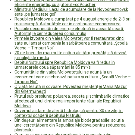
eficiente energetic, cu ajutorul EcoVoucher
Ministrul Mediului: Lacul de acumulare de la Novodnestrovsk
este „pe jumătate gol”
Republica Moldova a cumpărat pe 4 august energie de 2-3 ori
mai scumpă. Autoritățile cer în continuare economisirea
Posibile deconectări de energie electrică în această seară.
Autoritățile cer reducerea consumului
Primele izvoare din Valea Molovateț vor fi restaurate: cinci
sate au lansat campania la sărbătoarea comunitară „Școală
Veche – Timpuri Noi”
20 de tineri din mai multe colțuri ale țării, pregătiți să devină
jurnaliști de mediu
Debitul Nistrului spre Republica Moldova va fi redus în
următoarele două săptămâni la 85 m³/s
Comunitățile din valea Molovatețului se adună la un
eveniment care celebrează natura și cultura: „Școală Veche –
Timpuri Noi”
O viață țesută în covoare. Povestea meșteriței Maria Mazur
din Ghermănești
Prutul sub presiune: poluarea, seceta și schimbările climatice
afectează unul dintre mai importante râuri ale Republicii
Moldova
Guvernul a stare de alertă hidrologică pentru 30 de zile, în
contextul scăderii debitului Nistrului
Din deșeuri alimentare la ambalaje biodegradabile: soluția
unei cercetătoare din Republica Moldova pentru reducerea
plasticului
Cum au ajuns permisele românești la gunoiștea din