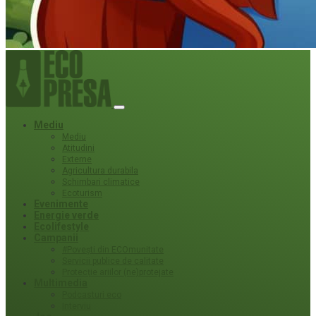
Mediu
Mediu
Atitudini
Externe
Agricultura durabila
Schimbari climatice
Ecoturism
Evenimente
Energie verde
Ecolifestyle
Campanii
#Povești din ECOmunitate
Servicii publice de calitate
Protecție ariilor (ne)protejate
Multimedia
Podcasturi eco
Interviu