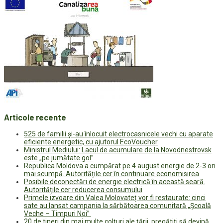
Articole recente
525 de familii și-au înlocuit electrocasnicele vechi cu aparate
eficiente energetic, cu ajutorul EcoVoucher
Ministrul Mediului: Lacul de acumulare de la Novodnestrovsk
este „pe jumătate gol”
Republica Moldova a cumpărat pe 4 august energie de 2-3 ori
mai scumpă. Autoritățile cer în continuare economisirea
Posibile deconectări de energie electrică în această seară.
Autoritățile cer reducerea consumului
Primele izvoare din Valea Molovateț vor fi restaurate: cinci
sate au lansat campania la sărbătoarea comunitară „Școală
Veche – Timpuri Noi”
20 de tineri din mai multe colțuri ale țării, pregătiți să devină