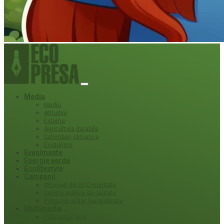
Mediu
Mediu
Atitudini
Externe
Agricultura durabila
Schimbari climatice
Ecoturism
Evenimente
Energie verde
Ecolifestyle
Campanii
#Povești din ECOmunitate
Servicii publice de calitate
Protecție ariilor (ne)protejate
Multimedia
Podcasturi eco