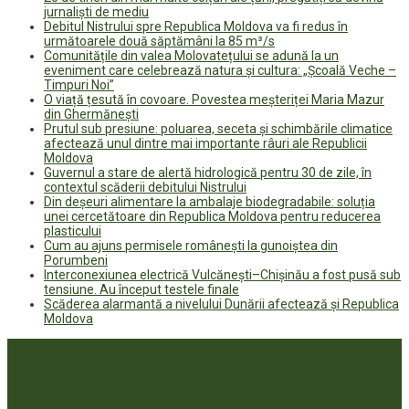
jurnaliști de mediu
Debitul Nistrului spre Republica Moldova va fi redus în
următoarele două săptămâni la 85 m³/s
Comunitățile din valea Molovatețului se adună la un
eveniment care celebrează natura și cultura: „Școală Veche –
Timpuri Noi”
O viață țesută în covoare. Povestea meșteriței Maria Mazur
din Ghermănești
Prutul sub presiune: poluarea, seceta și schimbările climatice
afectează unul dintre mai importante râuri ale Republicii
Moldova
Guvernul a stare de alertă hidrologică pentru 30 de zile, în
contextul scăderii debitului Nistrului
Din deșeuri alimentare la ambalaje biodegradabile: soluția
unei cercetătoare din Republica Moldova pentru reducerea
plasticului
Cum au ajuns permisele românești la gunoiștea din
Porumbeni
Interconexiunea electrică Vulcănești–Chișinău a fost pusă sub
tensiune. Au început testele finale
Scăderea alarmantă a nivelului Dunării afectează și Republica
Moldova