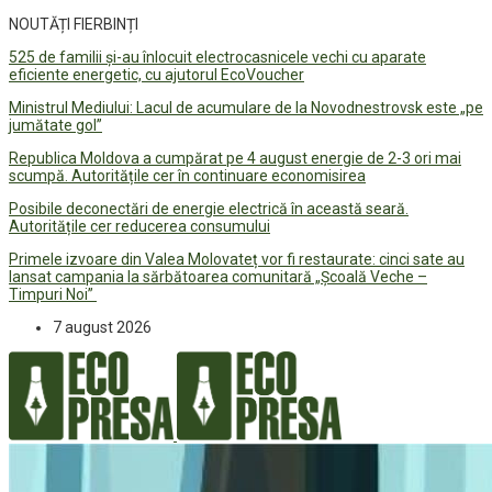
NOUTĂȚI FIERBINȚI
525 de familii și-au înlocuit electrocasnicele vechi cu aparate
eficiente energetic, cu ajutorul EcoVoucher
Ministrul Mediului: Lacul de acumulare de la Novodnestrovsk este „pe
jumătate gol”
Republica Moldova a cumpărat pe 4 august energie de 2-3 ori mai
scumpă. Autoritățile cer în continuare economisirea
Posibile deconectări de energie electrică în această seară.
Autoritățile cer reducerea consumului
Primele izvoare din Valea Molovateț vor fi restaurate: cinci sate au
lansat campania la sărbătoarea comunitară „Școală Veche –
Timpuri Noi”
7 august 2026