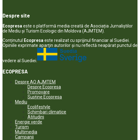
Despre site
Ecopresa
este o platformă media creată de Asociația Jurnaliștilor
de Mediu și Turism Ecologic din Moldova (AJMTEM).
Conținutul
Ecopresa
este realizat cu sprijinul financiar al Suediei.
Opiniile exprimate aparţin autorilor şi nu reflectă neapărat punctul de
vedere al Suediei.
ECOPRESA
Despre AO AJMTEM
Despre Ecopresa
Promovare
Susține Ecopresa
Mediu
Ecolifestyle
Schimbari climatice
Atitudini
Energie verde
Turism
Multimedia
Campanii