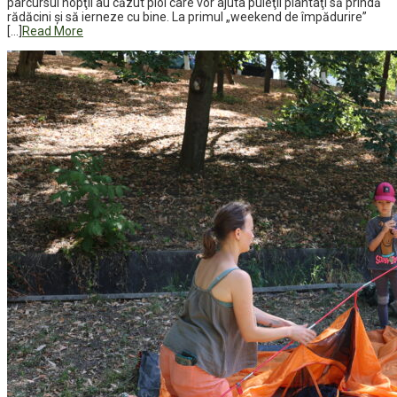
parcursul nopţii au căzut ploi care vor ajuta puieţii plantaţi să prindă
rădăcini şi să ierneze cu bine. La primul „weekend de împădurire”
[…]
Read More