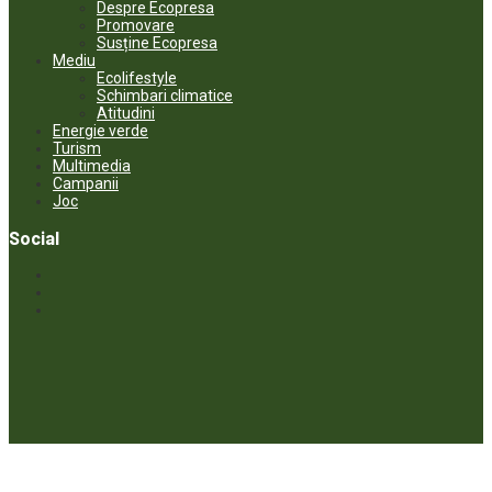
Despre Ecopresa
Promovare
Susține Ecopresa
Mediu
Ecolifestyle
Schimbari climatice
Atitudini
Energie verde
Turism
Multimedia
Campanii
Joc
Social
© ECOPRESA. All rights reserved *** Preluarea textelor care aparțin
www.ecopresa.md poate fi făcută doar cu indicarea sursei și link