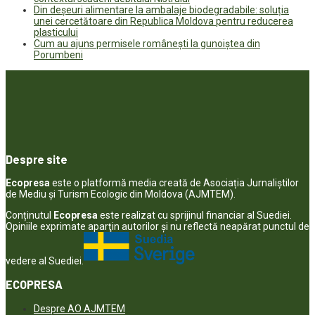
Din deșeuri alimentare la ambalaje biodegradabile: soluția
unei cercetătoare din Republica Moldova pentru reducerea
plasticului
Cum au ajuns permisele românești la gunoiștea din
Porumbeni
Despre site
Ecopresa
este o platformă media creată de Asociația Jurnaliștilor
de Mediu și Turism Ecologic din Moldova (AJMTEM).
Conținutul
Ecopresa
este realizat cu sprijinul financiar al Suediei.
Opiniile exprimate aparţin autorilor şi nu reflectă neapărat punctul de
vedere al Suediei.
ECOPRESA
Despre AO AJMTEM