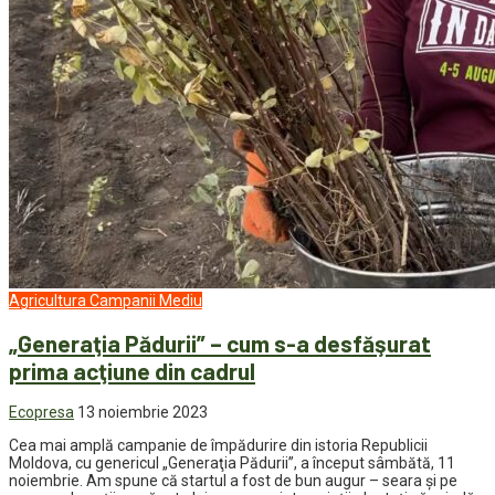
Agricultura
Campanii
Mediu
„Generaţia Pădurii” – cum s-a desfăşurat
prima acţiune din cadrul
Ecopresa
13 noiembrie 2023
Cea mai amplă campanie de împădurire din istoria Republicii
Moldova, cu genericul „Generaţia Pădurii”, a început sâmbătă, 11
noiembrie. Am spune că startul a fost de bun augur – seara şi pe