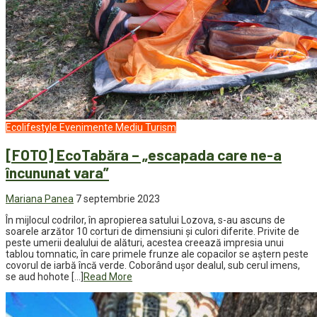
Ecolifestyle
Evenimente
Mediu
Turism
[FOTO] EcoTabăra – „escapada care ne-a
încununat vara”
Mariana Panea
7 septembrie 2023
În mijlocul codrilor, în apropierea satului Lozova, s-au ascuns de
soarele arzător 10 corturi de dimensiuni și culori diferite. Privite de
peste umerii dealului de alături, acestea creează impresia unui
tablou tomnatic, în care primele frunze ale copacilor se aștern peste
covorul de iarbă încă verde. Coborând ușor dealul, sub cerul imens,
se aud hohote […]
Read More