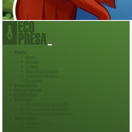
Mediu
Mediu
Atitudini
Externe
Agricultura durabila
Schimbari climatice
Ecoturism
Evenimente
Energie verde
Ecolifestyle
Campanii
#Povești din ECOmunitate
Servicii publice de calitate
Protecție ariilor (ne)protejate
Multimedia
Podcasturi eco
Interviu