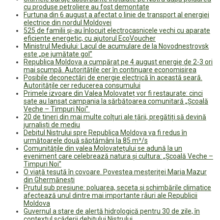
cu produse petroliere au fost demontate
Furtuna din 6 august a afectat o linie de transport al energiei
electrice din nordul Moldovei
525 de familii și-au înlocuit electrocasnicele vechi cu aparate
eficiente energetic, cu ajutorul EcoVoucher
Ministrul Mediului: Lacul de acumulare de la Novodnestrovsk
este „pe jumătate gol”
Republica Moldova a cumpărat pe 4 august energie de 2-3 ori
mai scumpă. Autoritățile cer în continuare economisirea
Posibile deconectări de energie electrică în această seară.
Autoritățile cer reducerea consumului
Primele izvoare din Valea Molovateț vor fi restaurate: cinci
sate au lansat campania la sărbătoarea comunitară „Școală
Veche – Timpuri Noi”
20 de tineri din mai multe colțuri ale țării, pregătiți să devină
jurnaliști de mediu
Debitul Nistrului spre Republica Moldova va fi redus în
următoarele două săptămâni la 85 m³/s
Comunitățile din valea Molovatețului se adună la un
eveniment care celebrează natura și cultura: „Școală Veche –
Timpuri Noi”
O viață țesută în covoare. Povestea meșteriței Maria Mazur
din Ghermănești
Prutul sub presiune: poluarea, seceta și schimbările climatice
afectează unul dintre mai importante râuri ale Republicii
Moldova
Guvernul a stare de alertă hidrologică pentru 30 de zile, în
contextul scăderii debitului Nistrului