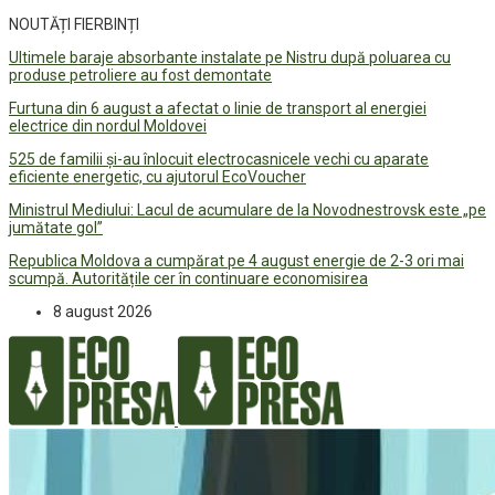
NOUTĂȚI FIERBINȚI
Ultimele baraje absorbante instalate pe Nistru după poluarea cu
produse petroliere au fost demontate
Furtuna din 6 august a afectat o linie de transport al energiei
electrice din nordul Moldovei
525 de familii și-au înlocuit electrocasnicele vechi cu aparate
eficiente energetic, cu ajutorul EcoVoucher
Ministrul Mediului: Lacul de acumulare de la Novodnestrovsk este „pe
jumătate gol”
Republica Moldova a cumpărat pe 4 august energie de 2-3 ori mai
scumpă. Autoritățile cer în continuare economisirea
8 august 2026