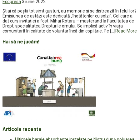
Ecopresa
3 iunie 2022
Știai că peștii tot simt gusturi, au memorie și se distrează în felul lor?
Emisiunea de astăzi este dedicată „înotătorilor cu solzi”. Cel care a
dat curs invitației a fost Mihai Rotaru – masterand la Facultatea de
Drept, specialitatea Drepturile omului. Se implică activ în viața
comunitară în calitate de voluntar încă din copilărie. Pe […]
Read More
Hai să ne jucăm!
Articole recente
Ultimele baraje absorbante instalate pe Nistru după poluarea