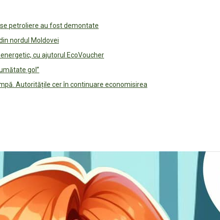
use petroliere au fost demontate
 din nordul Moldovei
e energetic, cu ajutorul EcoVoucher
jumătate gol”
pă. Autoritățile cer în continuare economisirea