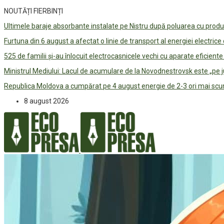
NOUTĂȚI FIERBINȚI
Ultimele baraje absorbante instalate pe Nistru după poluarea cu prod
Furtuna din 6 august a afectat o linie de transport al energiei electrice
525 de familii și-au înlocuit electrocasnicele vechi cu aparate eficient
Ministrul Mediului: Lacul de acumulare de la Novodnestrovsk este „pe 
Republica Moldova a cumpărat pe 4 august energie de 2-3 ori mai scum
8 august 2026