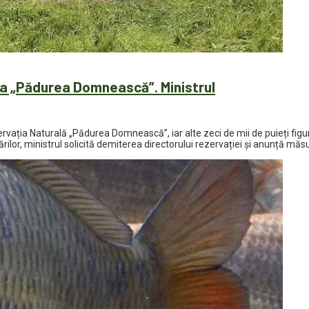
ia „Pădurea Domnească”. Ministrul
vația Naturală „Pădurea Domnească”, iar alte zeci de mii de puieți figurea
rilor, ministrul solicită demiterea directorului rezervației și anunță mă