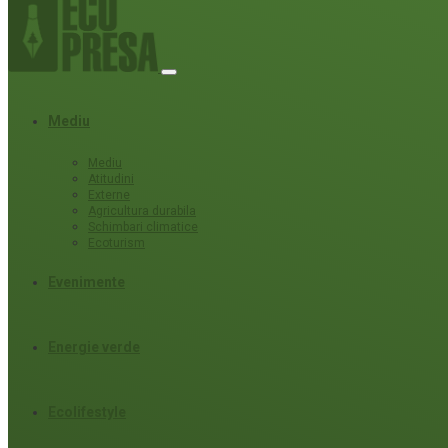
Mediu
Mediu
Atitudini
Externe
Agricultura durabila
Schimbari climatice
Ecoturism
Evenimente
Energie verde
Ecolifestyle