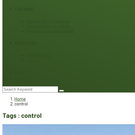
Campanii
#Povești din ECOmunitate
Servicii publice de calitate
Protecție ariilor (ne)protejate
Multimedia
Podcasturi eco
Interviu
Joc
Home
control
Tags : control