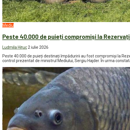
Mediu
Peste 40.000 de puieți compromiși la Rezervaț
Ludmila Hițuc
2 iulie 2026
Peste 40.000 de puieți destinați împăduririi au fost compromiși la Rezer
control prezentat de ministrul Mediului, Sergiu Hajder. În urma constată