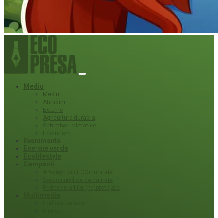
Mediu
Mediu
Atitudini
Externe
Agricultura durabila
Schimbari climatice
Ecoturism
Evenimente
Energie verde
Ecolifestyle
Campanii
#Povești din ECOmunitate
Servicii publice de calitate
Protecție ariilor (ne)protejate
Multimedia
Podcasturi eco
Interviu