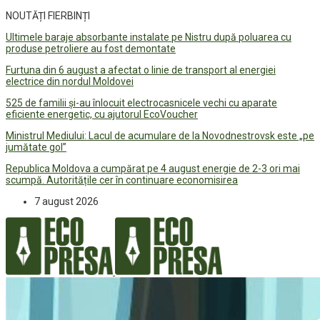
NOUTĂȚI FIERBINȚI
Ultimele baraje absorbante instalate pe Nistru după poluarea cu
produse petroliere au fost demontate
Furtuna din 6 august a afectat o linie de transport al energiei
electrice din nordul Moldovei
525 de familii și-au înlocuit electrocasnicele vechi cu aparate
eficiente energetic, cu ajutorul EcoVoucher
Ministrul Mediului: Lacul de acumulare de la Novodnestrovsk este „pe
jumătate gol”
Republica Moldova a cumpărat pe 4 august energie de 2-3 ori mai
scumpă. Autoritățile cer în continuare economisirea
7 august 2026