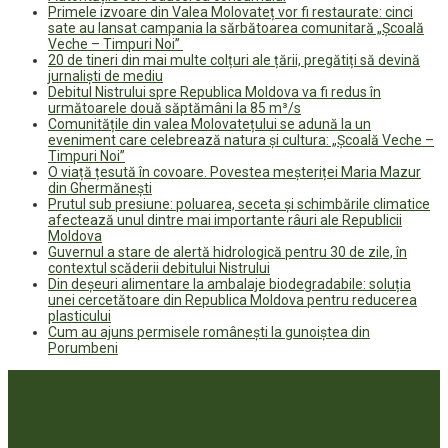
Primele izvoare din Valea Molovateț vor fi restaurate: cinci
sate au lansat campania la sărbătoarea comunitară „Școală
Veche – Timpuri Noi”
20 de tineri din mai multe colțuri ale țării, pregătiți să devină
jurnaliști de mediu
Debitul Nistrului spre Republica Moldova va fi redus în
următoarele două săptămâni la 85 m³/s
Comunitățile din valea Molovatețului se adună la un
eveniment care celebrează natura și cultura: „Școală Veche –
Timpuri Noi”
O viață țesută în covoare. Povestea meșteriței Maria Mazur
din Ghermănești
Prutul sub presiune: poluarea, seceta și schimbările climatice
afectează unul dintre mai importante râuri ale Republicii
Moldova
Guvernul a stare de alertă hidrologică pentru 30 de zile, în
contextul scăderii debitului Nistrului
Din deșeuri alimentare la ambalaje biodegradabile: soluția
unei cercetătoare din Republica Moldova pentru reducerea
plasticului
Cum au ajuns permisele românești la gunoiștea din
Porumbeni