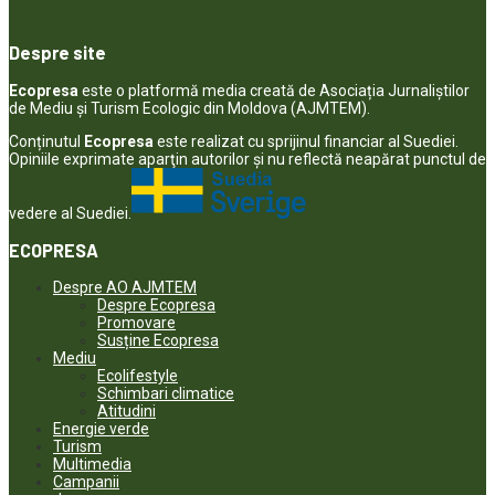
Despre site
Ecopresa
este o platformă media creată de Asociația Jurnaliștilor
de Mediu și Turism Ecologic din Moldova (AJMTEM).
Conținutul
Ecopresa
este realizat cu sprijinul financiar al Suediei.
Opiniile exprimate aparţin autorilor şi nu reflectă neapărat punctul de
vedere al Suediei.
ECOPRESA
Despre AO AJMTEM
Despre Ecopresa
Promovare
Susține Ecopresa
Mediu
Ecolifestyle
Schimbari climatice
Atitudini
Energie verde
Turism
Multimedia
Campanii