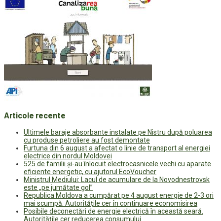
Articole recente
Ultimele baraje absorbante instalate pe Nistru după poluarea
cu produse petroliere au fost demontate
Furtuna din 6 august a afectat o linie de transport al energiei
electrice din nordul Moldovei
525 de familii și-au înlocuit electrocasnicele vechi cu aparate
eficiente energetic, cu ajutorul EcoVoucher
Ministrul Mediului: Lacul de acumulare de la Novodnestrovsk
este „pe jumătate gol”
Republica Moldova a cumpărat pe 4 august energie de 2-3 ori
mai scumpă. Autoritățile cer în continuare economisirea
Posibile deconectări de energie electrică în această seară.
Autoritățile cer reducerea consumului