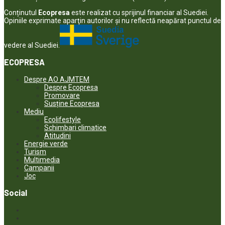
Conținutul
Ecopresa
este realizat cu sprijinul financiar al Suediei.
Opiniile exprimate aparţin autorilor şi nu reflectă neapărat punctul de
vedere al Suediei.
ECOPRESA
Despre AO AJMTEM
Despre Ecopresa
Promovare
Susține Ecopresa
Mediu
Ecolifestyle
Schimbari climatice
Atitudini
Energie verde
Turism
Multimedia
Campanii
Joc
Social