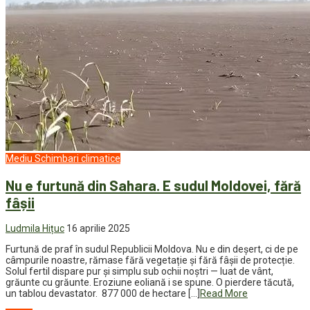
Mediu
Schimbari climatice
Nu e furtună din Sahara. E sudul Moldovei, fără
fâșii
Ludmila Hițuc
16 aprilie 2025
Furtună de praf în sudul Republicii Moldova. Nu e din deșert, ci de pe
câmpurile noastre, rămase fără vegetație și fără fâșii de protecție.
Solul fertil dispare pur și simplu sub ochii noștri — luat de vânt,
grăunte cu grăunte. Eroziune eoliană i se spune. O pierdere tăcută,
un tablou devastator. 877 000 de hectare […]
Read More