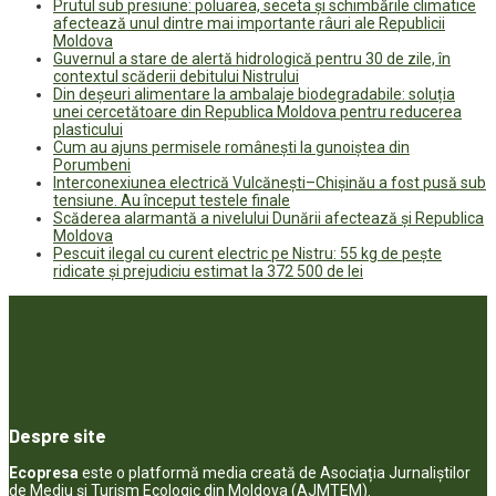
Prutul sub presiune: poluarea, seceta și schimbările climatice
afectează unul dintre mai importante râuri ale Republicii
Moldova
Guvernul a stare de alertă hidrologică pentru 30 de zile, în
contextul scăderii debitului Nistrului
Din deșeuri alimentare la ambalaje biodegradabile: soluția
unei cercetătoare din Republica Moldova pentru reducerea
plasticului
Cum au ajuns permisele românești la gunoiștea din
Porumbeni
Interconexiunea electrică Vulcănești–Chișinău a fost pusă sub
tensiune. Au început testele finale
Scăderea alarmantă a nivelului Dunării afectează și Republica
Moldova
Pescuit ilegal cu curent electric pe Nistru: 55 kg de pește
ridicate și prejudiciu estimat la 372 500 de lei
Despre site
Ecopresa
este o platformă media creată de Asociația Jurnaliștilor
de Mediu și Turism Ecologic din Moldova (AJMTEM).