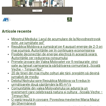
Articole recente
Ministrul Mediului: Lacul de acumulare de la Novodnestrovsk
este „pe jumătate gol”
Republica Moldova a cumpărat pe 4 august energie de 2-3 ori
mai scumpă. Autoritățile cer în continuare economisirea
Posibile deconectări de energie electrică în această seară.
Autoritățile cer reducerea consumului
Primele izvoare din Valea Molovateț vor fi restaurate: cinci
sate au lansat campania la sărbătoarea comunitară „Școală
Veche – Timpuri Noi”
20 de tineri din mai multe colțuri ale țării, pregătiți să devină
jurnaliști de mediu
Debitul Nistrului spre Republica Moldova va fi redus în
următoarele două săptămâni la 85 m³/s
Comunitățile din valea Molovatețului se adună la un
eveniment care celebrează natura și cultura: „Școală Veche –
Timpuri Noi”
O viață țesută în covoare. Povestea meșteriței Maria Mazur
din Ghermănești