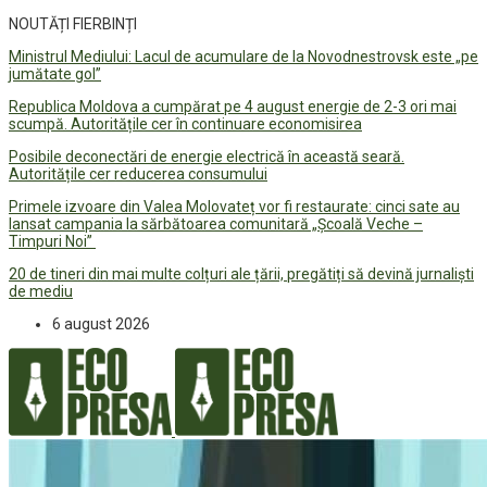
NOUTĂȚI FIERBINȚI
Ministrul Mediului: Lacul de acumulare de la Novodnestrovsk este „pe
jumătate gol”
Republica Moldova a cumpărat pe 4 august energie de 2-3 ori mai
scumpă. Autoritățile cer în continuare economisirea
Posibile deconectări de energie electrică în această seară.
Autoritățile cer reducerea consumului
Primele izvoare din Valea Molovateț vor fi restaurate: cinci sate au
lansat campania la sărbătoarea comunitară „Școală Veche –
Timpuri Noi”
20 de tineri din mai multe colțuri ale țării, pregătiți să devină jurnaliști
de mediu
6 august 2026