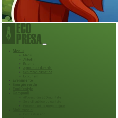
Mediu
Mediu
Atitudini
Externe
Agricultura durabila
Schimbari climatice
Ecoturism
Evenimente
Energie verde
Ecolifestyle
Campanii
#Povești din ECOmunitate
Servicii publice de calitate
Protecție ariilor (ne)protejate
Multimedia
Podcasturi eco