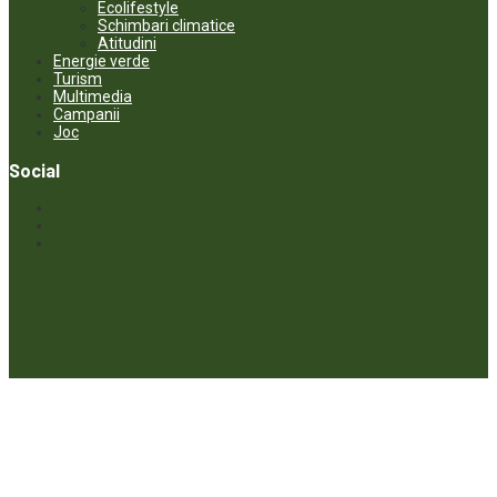
Ecolifestyle
Schimbari climatice
Atitudini
Energie verde
Turism
Multimedia
Campanii
Joc
Social
© ECOPRESA. All rights reserved *** Preluarea textelor care aparțin
www.ecopresa.md poate fi făcută doar cu indicarea sursei și link
activ către subiectul preluat.