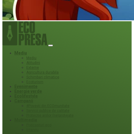
Mediu
Mediu
Atitudini
Externe
Agricultura durabila
Schimbari climatice
Ecoturism
Evenimente
Energie verde
Ecolifestyle
Campanii
#Povești din ECOmunitate
Servicii publice de calitate
Protecție ariilor (ne)protejate
Multimedia
Podcasturi eco
Interviu