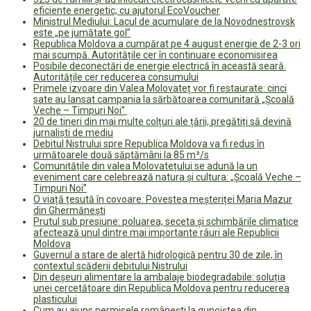
eficiente energetic, cu ajutorul EcoVoucher
Ministrul Mediului: Lacul de acumulare de la Novodnestrovsk
este „pe jumătate gol”
Republica Moldova a cumpărat pe 4 august energie de 2-3 ori
mai scumpă. Autoritățile cer în continuare economisirea
Posibile deconectări de energie electrică în această seară.
Autoritățile cer reducerea consumului
Primele izvoare din Valea Molovateț vor fi restaurate: cinci
sate au lansat campania la sărbătoarea comunitară „Școală
Veche – Timpuri Noi”
20 de tineri din mai multe colțuri ale țării, pregătiți să devină
jurnaliști de mediu
Debitul Nistrului spre Republica Moldova va fi redus în
următoarele două săptămâni la 85 m³/s
Comunitățile din valea Molovatețului se adună la un
eveniment care celebrează natura și cultura: „Școală Veche –
Timpuri Noi”
O viață țesută în covoare. Povestea meșteriței Maria Mazur
din Ghermănești
Prutul sub presiune: poluarea, seceta și schimbările climatice
afectează unul dintre mai importante râuri ale Republicii
Moldova
Guvernul a stare de alertă hidrologică pentru 30 de zile, în
contextul scăderii debitului Nistrului
Din deșeuri alimentare la ambalaje biodegradabile: soluția
unei cercetătoare din Republica Moldova pentru reducerea
plasticului
Cum au ajuns permisele românești la gunoiștea din