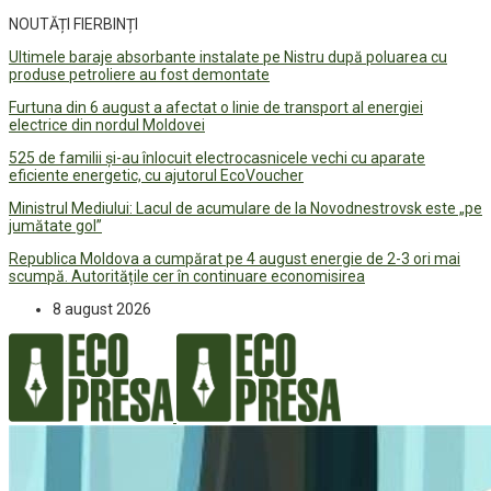
NOUTĂȚI FIERBINȚI
Ultimele baraje absorbante instalate pe Nistru după poluarea cu
produse petroliere au fost demontate
Furtuna din 6 august a afectat o linie de transport al energiei
electrice din nordul Moldovei
525 de familii și-au înlocuit electrocasnicele vechi cu aparate
eficiente energetic, cu ajutorul EcoVoucher
Ministrul Mediului: Lacul de acumulare de la Novodnestrovsk este „pe
jumătate gol”
Republica Moldova a cumpărat pe 4 august energie de 2-3 ori mai
scumpă. Autoritățile cer în continuare economisirea
8 august 2026