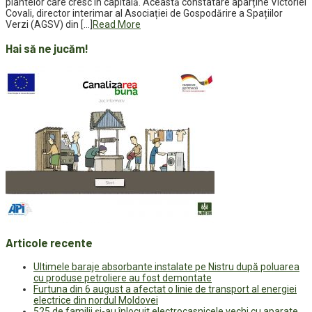
plantelor care cresc în capitală. Această constatare aparține Victoriei
Covali, director interimar al Asociației de Gospodărire a Spațiilor
Verzi (AGSV) din […]
Read More
Hai să ne jucăm!
Articole recente
Ultimele baraje absorbante instalate pe Nistru după poluarea
cu produse petroliere au fost demontate
Furtuna din 6 august a afectat o linie de transport al energiei
electrice din nordul Moldovei
525 de familii și-au înlocuit electrocasnicele vechi cu aparate