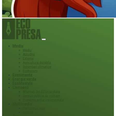
Mediu
Mediu
Atitudini
Externe
Agricultura durabila
Schimbari climatice
Ecoturism
Evenimente
Energie verde
Ecolifestyle
Campanii
#Povești din ECOmunitate
Servicii publice de calitate
Protecție ariilor (ne)protejate
Multimedia
Podcasturi eco
Interviu