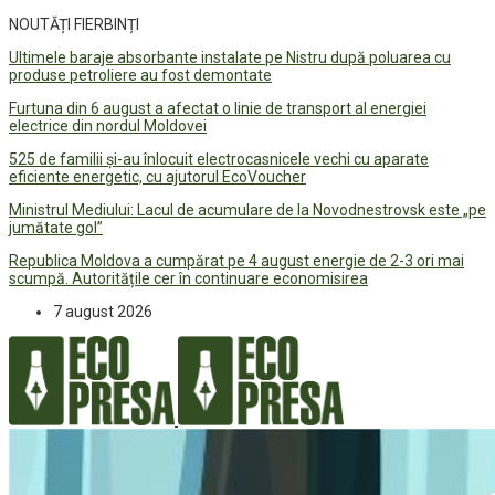
NOUTĂȚI FIERBINȚI
Ultimele baraje absorbante instalate pe Nistru după poluarea cu
produse petroliere au fost demontate
Furtuna din 6 august a afectat o linie de transport al energiei
electrice din nordul Moldovei
525 de familii și-au înlocuit electrocasnicele vechi cu aparate
eficiente energetic, cu ajutorul EcoVoucher
Ministrul Mediului: Lacul de acumulare de la Novodnestrovsk este „pe
jumătate gol”
Republica Moldova a cumpărat pe 4 august energie de 2-3 ori mai
scumpă. Autoritățile cer în continuare economisirea
7 august 2026