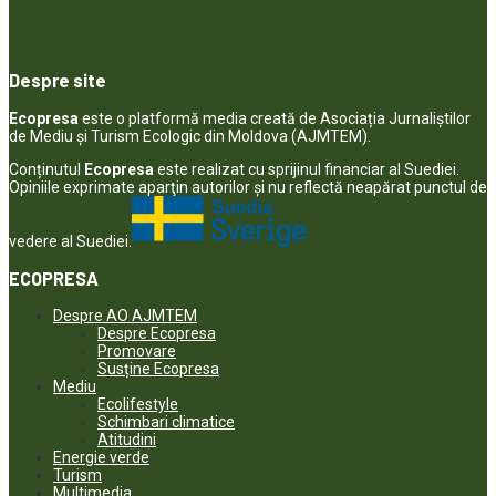
Despre site
Ecopresa
este o platformă media creată de Asociația Jurnaliștilor
de Mediu și Turism Ecologic din Moldova (AJMTEM).
Conținutul
Ecopresa
este realizat cu sprijinul financiar al Suediei.
Opiniile exprimate aparţin autorilor şi nu reflectă neapărat punctul de
vedere al Suediei.
ECOPRESA
Despre AO AJMTEM
Despre Ecopresa
Promovare
Susține Ecopresa
Mediu
Ecolifestyle
Schimbari climatice
Atitudini
Energie verde
Turism
Multimedia