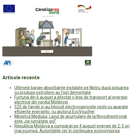
Articole recente
Ultimele baraje absorbante instalate pe Nistru după poluarea
cu produse petroliere au fost demontate
Furtuna din 6 august a afectat o linie de transport al energiei
electrice din nordul Moldovei
525 de familii și-au înlocuit electrocasnicele vechi cu aparate
eficiente energetic, cu ajutorul EcoVoucher
Ministrul Mediului: Lacul de acumulare de la Novodnestrovsk
este „pe jumătate gol”
Republica Moldova a cumpărat pe 4 august energie de 2-3 ori
mai scumpă. Autoritățile cer în continuare economisirea