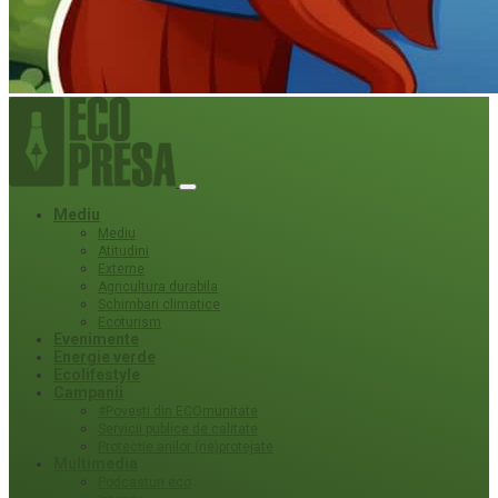
Mediu
Mediu
Atitudini
Externe
Agricultura durabila
Schimbari climatice
Ecoturism
Evenimente
Energie verde
Ecolifestyle
Campanii
#Povești din ECOmunitate
Servicii publice de calitate
Protecție ariilor (ne)protejate
Multimedia
Podcasturi eco