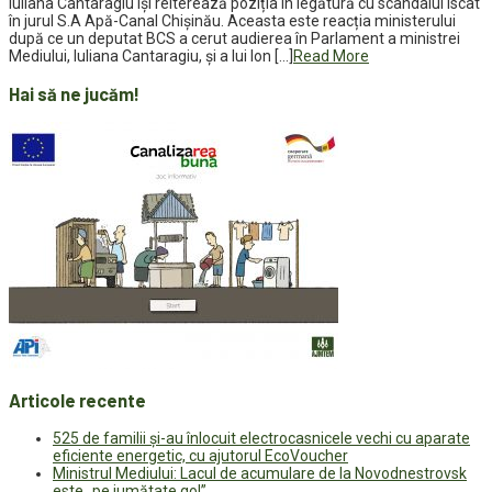
Iuliana Cantaragiu își reiterează poziția în legătură cu scandalul iscat
în jurul S.A Apă-Canal Chișinău. Aceasta este reacția ministerului
după ce un deputat BCS a cerut audierea în Parlament a ministrei
Mediului, Iuliana Cantaragiu, și a lui Ion […]
Read More
Hai să ne jucăm!
Articole recente
525 de familii și-au înlocuit electrocasnicele vechi cu aparate
eficiente energetic, cu ajutorul EcoVoucher
Ministrul Mediului: Lacul de acumulare de la Novodnestrovsk
este „pe jumătate gol”