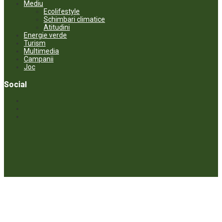
Mediu
Ecolifestyle
Schimbari climatice
Atitudini
Energie verde
Turism
Multimedia
Campanii
Joc
Social
© ECOPRESA. All rights reserved *** Preluarea textelor care aparțin
www.ecopresa.md poate fi făcută doar cu indicarea sursei și link
activ către subiectul preluat.