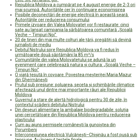
Republica Moldova a cumpărat pe 4 august energie de 2-3 ori
mai scumpă. Autoritățile cer în continuare economisirea
Posibile deconectări de energie electrică în această seară.
Autoritățile cer reducerea consumului
Primele izvoare din Valea Molovateț vor fi restaurate: cinci
sate au lansat campania la sărbătoarea comunitară „Școală
Veche – Timpuri Noi”
20 de tineri din mai multe colțuri ale țării, pregătiți să devină
jurnaliști de mediu
Debitul Nistrului spre Republica Moldova va fi redus în
următoarele două săptămâni la 85 m³/s
Comunitățile din valea Molovatețului se adună la un
eveniment care celebrează natura și cultura: „Școală Veche –
Timpuri Noi”
O viață țesută în covoare. Povestea meșteriței Maria Mazur
din Ghermănești
Prutul sub presiune: poluarea, seceta și schimbările climatice
afectează unul dintre mai importante râuri ale Republicii
Moldova
Guvernul a stare de alertă hidrologică pentru 30 de zile, în
contextul scăderii debitului Nistrului
Din deșeuri alimentare la ambalaje biodegradabile: soluția
unei cercetătoare din Republica Moldova pentru reducerea
plasticului
Cum au ajuns permisele românești la gunoiștea din
Porumbeni
Interconexiunea electrică Vulcănești–Chișinău a fost pusă sub
tensiune. Au început testele finale