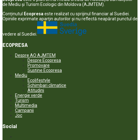
de Mediu și Turism Ecologic din Moldova (AJMTEM).
Conținutul
Ecopresa
este realizat cu sprijinul financiar al Suediei.
Opiniile exprimate aparţin autorilor şi nu reflectă neapărat punctul de
vedere al Suediei.
ECOPRESA
Despre AO AJMTEM
Despre Ecopresa
Promovare
Susține Ecopresa
Mediu
Ecolifestyle
Schimbari climatice
Atitudini
Energie verde
Turism
Multimedia
Campanii
Joc
Social