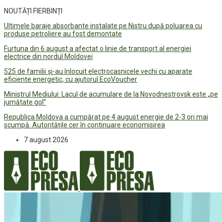
NOUTĂȚI FIERBINȚI
Ultimele baraje absorbante instalate pe Nistru după poluarea cu
produse petroliere au fost demontate
Furtuna din 6 august a afectat o linie de transport al energiei
electrice din nordul Moldovei
525 de familii și-au înlocuit electrocasnicele vechi cu aparate
eficiente energetic, cu ajutorul EcoVoucher
Ministrul Mediului: Lacul de acumulare de la Novodnestrovsk este „pe
jumătate gol”
Republica Moldova a cumpărat pe 4 august energie de 2-3 ori mai
scumpă. Autoritățile cer în continuare economisirea
7 august 2026