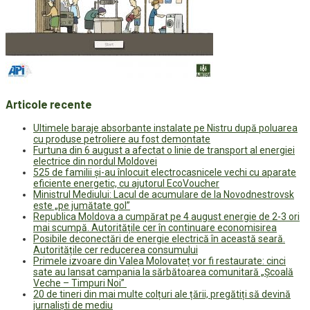
Articole recente
Ultimele baraje absorbante instalate pe Nistru după poluarea
cu produse petroliere au fost demontate
Furtuna din 6 august a afectat o linie de transport al energiei
electrice din nordul Moldovei
525 de familii și-au înlocuit electrocasnicele vechi cu aparate
eficiente energetic, cu ajutorul EcoVoucher
Ministrul Mediului: Lacul de acumulare de la Novodnestrovsk
este „pe jumătate gol”
Republica Moldova a cumpărat pe 4 august energie de 2-3 ori
mai scumpă. Autoritățile cer în continuare economisirea
Posibile deconectări de energie electrică în această seară.
Autoritățile cer reducerea consumului
Primele izvoare din Valea Molovateț vor fi restaurate: cinci
sate au lansat campania la sărbătoarea comunitară „Școală
Veche – Timpuri Noi”
20 de tineri din mai multe colțuri ale țării, pregătiți să devină
jurnaliști de mediu