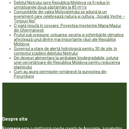
Debitul Nistrului spre Republica Moldova va fi redus în
următoarele două săptămâni la 85 m³/s
Comunitățile din valea Molovatețului se adună la un
eveniment care celebrează natura și cultura: „Școală Veche –
Timpuri Noi”
O viață țesută în covoare. Povestea meșteriței Maria Mazur
din Ghermănești
Prutul sub presiune: poluarea, seceta și schimbările climatice
afectează unul dintre mai importante râuri ale Republicii
Moldova
Guvernul a stare de alertă hidrologică pentru 30 de zile, în
contextul scăderii debitului Nistrului
Din deșeuri alimentare la ambalaje biodegradabile: soluția
unei cercetătoare din Republica Moldova pentru reducerea
plasticului
Cum au ajuns permisele românești la gunoiștea din
Porumbeni
Despre site
Ecopresa
este o platformă media creată de Asociația Jurnaliștilor