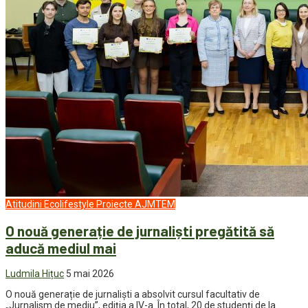
Atitudini
Ecolifestyle
Proiecte AJMTEM
O nouă generație de jurnaliști pregătită să
aducă mediul mai
Ludmila Hițuc
5 mai 2026
O nouă generație de jurnaliști a absolvit cursul facultativ de
„Jurnalism de mediu”, ediția a IV-a. În total, 20 de studenți de la