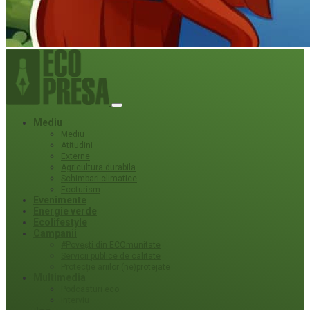
Mediu
Mediu
Atitudini
Externe
Agricultura durabila
Schimbari climatice
Ecoturism
Evenimente
Energie verde
Ecolifestyle
Campanii
#Povești din ECOmunitate
Servicii publice de calitate
Protecție ariilor (ne)protejate
Multimedia
Podcasturi eco
Interviu