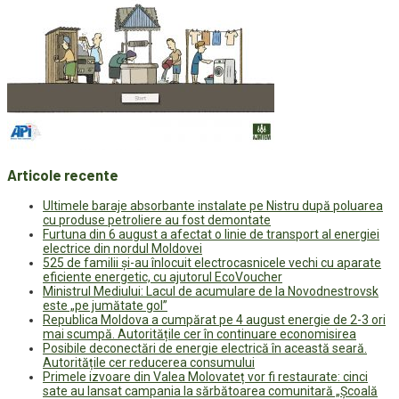
Articole recente
Ultimele baraje absorbante instalate pe Nistru după poluarea
cu produse petroliere au fost demontate
Furtuna din 6 august a afectat o linie de transport al energiei
electrice din nordul Moldovei
525 de familii și-au înlocuit electrocasnicele vechi cu aparate
eficiente energetic, cu ajutorul EcoVoucher
Ministrul Mediului: Lacul de acumulare de la Novodnestrovsk
este „pe jumătate gol”
Republica Moldova a cumpărat pe 4 august energie de 2-3 ori
mai scumpă. Autoritățile cer în continuare economisirea
Posibile deconectări de energie electrică în această seară.
Autoritățile cer reducerea consumului
Primele izvoare din Valea Molovateț vor fi restaurate: cinci
sate au lansat campania la sărbătoarea comunitară „Școală