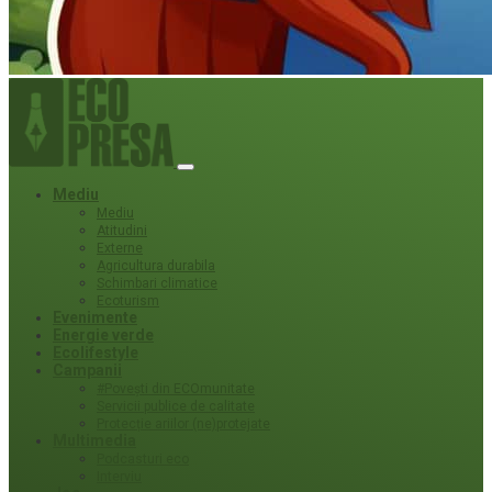
Mediu
Mediu
Atitudini
Externe
Agricultura durabila
Schimbari climatice
Ecoturism
Evenimente
Energie verde
Ecolifestyle
Campanii
#Povești din ECOmunitate
Servicii publice de calitate
Protecție ariilor (ne)protejate
Multimedia
Podcasturi eco
Interviu