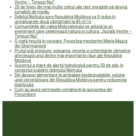
Veche – Timpuri Noi”
20 de tineri din mai multe colțuri ale țării, pregătiți să devină
jurnaliști de mediu
Debitul Nistrului spre Republica Moldova va fi redus în
următoarele două săptămâni la 85 m³/s
Comunitățile din valea Molovatețului se adună la un
eveniment care celebrează natura și cultura: „Școală Veche –
Timpuri Noi”
O viață țesută în covoare. Povestea meșteriței Maria Mazur
din Ghermănești
Prutul sub presiune: poluarea, seceta și schimbările climatice
afectează unul dintre mai importante râuri ale Republicii
Moldova
Guvernul a stare de alertă hidrologică pentru 30 de zile, în
contextul scăderii debitului Nistrului
Din deșeuri alimentare la ambalaje biodegradabile: soluția
unei cercetătoare din Republica Moldova pentru reducerea
plasticului
Cum au ajuns permisele românești la gunoiștea din
Porumbeni