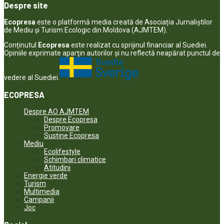
Despre site
Ecopresa
este o platformă media creată de Asociația Jurnaliștilor
de Mediu și Turism Ecologic din Moldova (AJMTEM).
Conținutul
Ecopresa
este realizat cu sprijinul financiar al Suediei.
Opiniile exprimate aparţin autorilor şi nu reflectă neapărat punctul de
vedere al Suediei.
ECOPRESA
Despre AO AJMTEM
Despre Ecopresa
Promovare
Susține Ecopresa
Mediu
Ecolifestyle
Schimbari climatice
Atitudini
Energie verde
Turism
Multimedia
Campanii
Joc