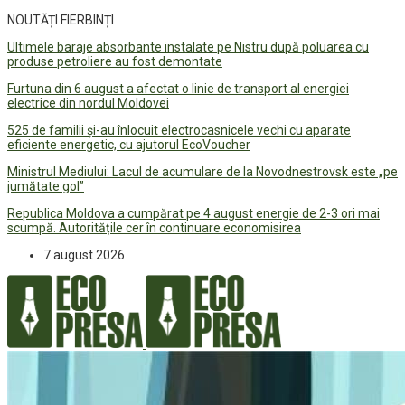
NOUTĂȚI FIERBINȚI
Ultimele baraje absorbante instalate pe Nistru după poluarea cu
produse petroliere au fost demontate
Furtuna din 6 august a afectat o linie de transport al energiei
electrice din nordul Moldovei
525 de familii și-au înlocuit electrocasnicele vechi cu aparate
eficiente energetic, cu ajutorul EcoVoucher
Ministrul Mediului: Lacul de acumulare de la Novodnestrovsk este „pe
jumătate gol”
Republica Moldova a cumpărat pe 4 august energie de 2-3 ori mai
scumpă. Autoritățile cer în continuare economisirea
7 august 2026