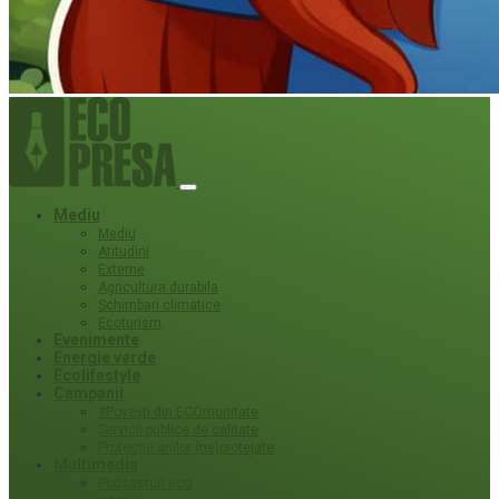
Mediu
Mediu
Atitudini
Externe
Agricultura durabila
Schimbari climatice
Ecoturism
Evenimente
Energie verde
Ecolifestyle
Campanii
#Povești din ECOmunitate
Servicii publice de calitate
Protecție ariilor (ne)protejate
Multimedia
Podcasturi eco