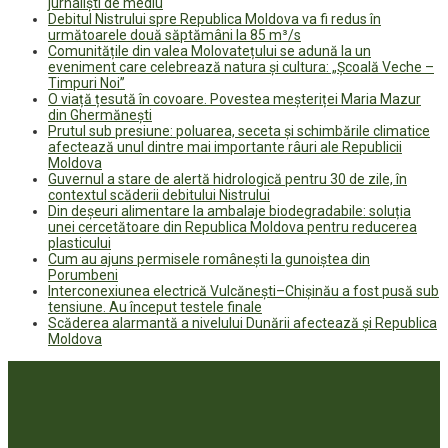
jurnaliști de mediu
Debitul Nistrului spre Republica Moldova va fi redus în
următoarele două săptămâni la 85 m³/s
Comunitățile din valea Molovatețului se adună la un
eveniment care celebrează natura și cultura: „Școală Veche –
Timpuri Noi”
O viață țesută în covoare. Povestea meșteriței Maria Mazur
din Ghermănești
Prutul sub presiune: poluarea, seceta și schimbările climatice
afectează unul dintre mai importante râuri ale Republicii
Moldova
Guvernul a stare de alertă hidrologică pentru 30 de zile, în
contextul scăderii debitului Nistrului
Din deșeuri alimentare la ambalaje biodegradabile: soluția
unei cercetătoare din Republica Moldova pentru reducerea
plasticului
Cum au ajuns permisele românești la gunoiștea din
Porumbeni
Interconexiunea electrică Vulcănești–Chișinău a fost pusă sub
tensiune. Au început testele finale
Scăderea alarmantă a nivelului Dunării afectează și Republica
Moldova