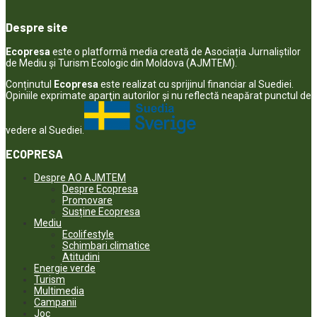
Despre site
Ecopresa
este o platformă media creată de Asociația Jurnaliștilor
de Mediu și Turism Ecologic din Moldova (AJMTEM).
Conținutul
Ecopresa
este realizat cu sprijinul financiar al Suediei.
Opiniile exprimate aparţin autorilor şi nu reflectă neapărat punctul de
vedere al Suediei.
ECOPRESA
Despre AO AJMTEM
Despre Ecopresa
Promovare
Susține Ecopresa
Mediu
Ecolifestyle
Schimbari climatice
Atitudini
Energie verde
Turism
Multimedia
Campanii
Joc