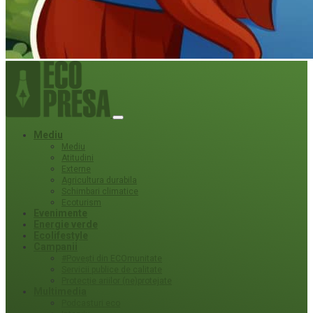
Mediu
Mediu
Atitudini
Externe
Agricultura durabila
Schimbari climatice
Ecoturism
Evenimente
Energie verde
Ecolifestyle
Campanii
#Povești din ECOmunitate
Servicii publice de calitate
Protecție ariilor (ne)protejate
Multimedia
Podcasturi eco