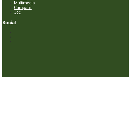
Multimedia
Campanii
Joc
Social
© ECOPRESA. All rights reserved *** Preluarea textelor care aparțin
www.ecopresa.md poate fi făcută doar cu indicarea sursei și link
activ către subiectul preluat.