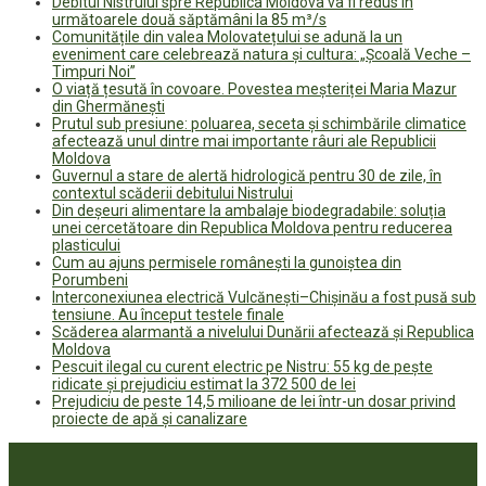
Debitul Nistrului spre Republica Moldova va fi redus în
următoarele două săptămâni la 85 m³/s
Comunitățile din valea Molovatețului se adună la un
eveniment care celebrează natura și cultura: „Școală Veche –
Timpuri Noi”
O viață țesută în covoare. Povestea meșteriței Maria Mazur
din Ghermănești
Prutul sub presiune: poluarea, seceta și schimbările climatice
afectează unul dintre mai importante râuri ale Republicii
Moldova
Guvernul a stare de alertă hidrologică pentru 30 de zile, în
contextul scăderii debitului Nistrului
Din deșeuri alimentare la ambalaje biodegradabile: soluția
unei cercetătoare din Republica Moldova pentru reducerea
plasticului
Cum au ajuns permisele românești la gunoiștea din
Porumbeni
Interconexiunea electrică Vulcănești–Chișinău a fost pusă sub
tensiune. Au început testele finale
Scăderea alarmantă a nivelului Dunării afectează și Republica
Moldova
Pescuit ilegal cu curent electric pe Nistru: 55 kg de pește
ridicate și prejudiciu estimat la 372 500 de lei
Prejudiciu de peste 14,5 milioane de lei într-un dosar privind
proiecte de apă și canalizare