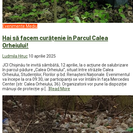
Evenimente
Mediu
Hai să facem curățenie în Parcul Calea
Orheiului!
Ludmila Hițuc
10 aprilie 2025
JCI Chișinău te invită sâmbătă, 12 aprilie, la o acțiune de salubrizare
în parcul-pădure „Calea Orheiului”, situat între străzile Calea
Orheiului, Studenților, Florilor și bd. Renașterii Naționale. Evenimentul
va începe la ora 09:30, iar participanții se vor întâlni în fața Mercedes
Center (str. Calea Orheiului, 36). Organizatorii vor pune la dispoziție
mănuși de protecție și […]
Read More