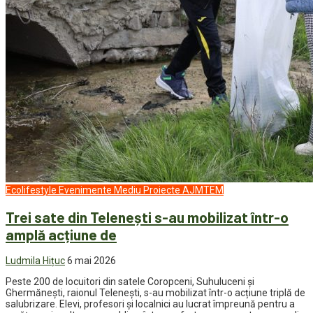
Ecolifestyle
Evenimente
Mediu
Proiecte AJMTEM
Trei sate din Telenești s-au mobilizat într-o
amplă acțiune de
Ludmila Hițuc
6 mai 2026
Peste 200 de locuitori din satele Coropceni, Suhuluceni și
Ghermănești, raionul Telenești, s-au mobilizat într-o acțiune triplă de
salubrizare. Elevi, profesori și localnici au lucrat împreună pentru a