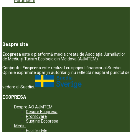
Porumbeni
Despre site
Ecopresa
este o platformă media creată de Asociația Jurnaliștilor
de Mediu și Turism Ecologic din Moldova (AJMTEM).
Conținutul
Ecopresa
este realizat cu sprijinul financiar al Suediei.
Opiniile exprimate aparţin autorilor şi nu reflectă neapărat punctul de
vedere al Suediei.
ECOPRESA
Despre AO AJMTEM
Despre Ecopresa
Promovare
Susține Ecopresa
Mediu
Ecolifestyle