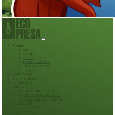
Mediu
Mediu
Atitudini
Externe
Agricultura durabila
Schimbari climatice
Ecoturism
Evenimente
Energie verde
Ecolifestyle
Campanii
#Povești din ECOmunitate
Servicii publice de calitate
Protecție ariilor (ne)protejate
Multimedia
Podcasturi eco
Interviu