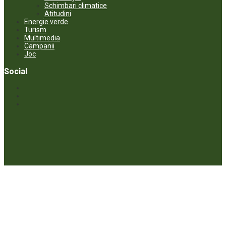
Schimbari climatice
Atitudini
Energie verde
Turism
Multimedia
Campanii
Joc
Social
© ECOPRESA. All rights reserved *** Preluarea textelor care aparțin
www.ecopresa.md poate fi făcută doar cu indicarea sursei și link
activ către subiectul preluat.