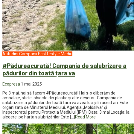
Atitudini
Campanii
Ecolifestyle
Mediu
#Pădureacurată! Campania de salubrizare a
pădurilor din toată țara va
Ecopresa
1 mai 2025
Pe 3 mai, hai să facem #Pădureacurată! Hai s-o eliberăm de
ambalaje, sticle, obiecte din plastic și alte deșeuri. Campania de
salubrizare a pădurilor din toată țara va avea loc și în acest an. Este
organizată de Ministerul Mediului, Agenția „Moldsilva” și
Inspectoratul pentru Protecția Mediului (IPM). Data: 3 mai Locația: la
alegere, pe harta salubrizărilor Este […]
Read More