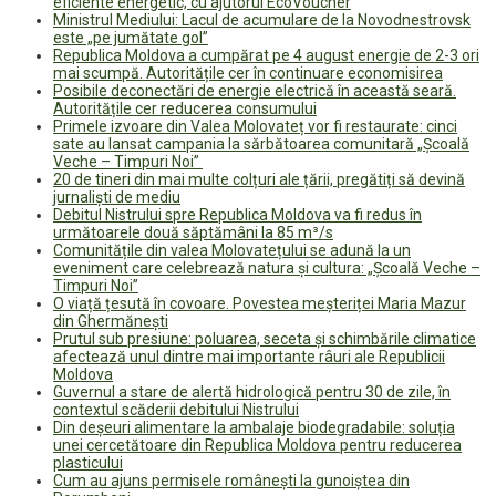
eficiente energetic, cu ajutorul EcoVoucher
Ministrul Mediului: Lacul de acumulare de la Novodnestrovsk
este „pe jumătate gol”
Republica Moldova a cumpărat pe 4 august energie de 2-3 ori
mai scumpă. Autoritățile cer în continuare economisirea
Posibile deconectări de energie electrică în această seară.
Autoritățile cer reducerea consumului
Primele izvoare din Valea Molovateț vor fi restaurate: cinci
sate au lansat campania la sărbătoarea comunitară „Școală
Veche – Timpuri Noi”
20 de tineri din mai multe colțuri ale țării, pregătiți să devină
jurnaliști de mediu
Debitul Nistrului spre Republica Moldova va fi redus în
următoarele două săptămâni la 85 m³/s
Comunitățile din valea Molovatețului se adună la un
eveniment care celebrează natura și cultura: „Școală Veche –
Timpuri Noi”
O viață țesută în covoare. Povestea meșteriței Maria Mazur
din Ghermănești
Prutul sub presiune: poluarea, seceta și schimbările climatice
afectează unul dintre mai importante râuri ale Republicii
Moldova
Guvernul a stare de alertă hidrologică pentru 30 de zile, în
contextul scăderii debitului Nistrului
Din deșeuri alimentare la ambalaje biodegradabile: soluția
unei cercetătoare din Republica Moldova pentru reducerea
plasticului
Cum au ajuns permisele românești la gunoiștea din