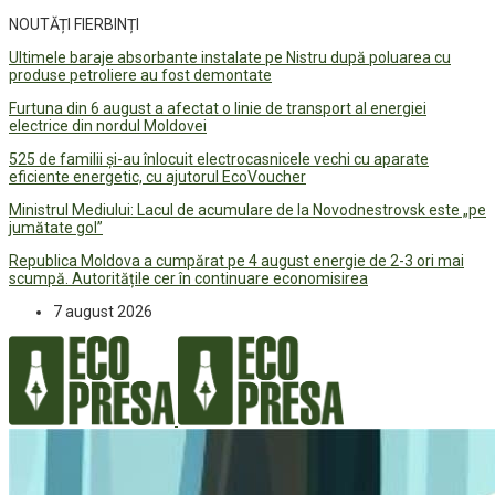
NOUTĂȚI FIERBINȚI
Ultimele baraje absorbante instalate pe Nistru după poluarea cu
produse petroliere au fost demontate
Furtuna din 6 august a afectat o linie de transport al energiei
electrice din nordul Moldovei
525 de familii și-au înlocuit electrocasnicele vechi cu aparate
eficiente energetic, cu ajutorul EcoVoucher
Ministrul Mediului: Lacul de acumulare de la Novodnestrovsk este „pe
jumătate gol”
Republica Moldova a cumpărat pe 4 august energie de 2-3 ori mai
scumpă. Autoritățile cer în continuare economisirea
7 august 2026