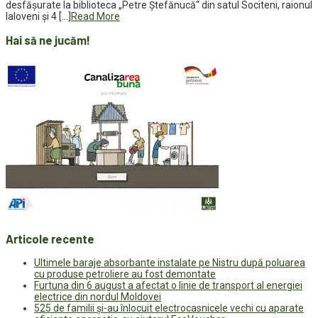
desfășurate la biblioteca „Petre Ștefănucă“ din satul Sociteni, raionul
Ialoveni și 4 […]
Read More
Hai să ne jucăm!
Articole recente
Ultimele baraje absorbante instalate pe Nistru după poluarea
cu produse petroliere au fost demontate
Furtuna din 6 august a afectat o linie de transport al energiei
electrice din nordul Moldovei
525 de familii și-au înlocuit electrocasnicele vechi cu aparate