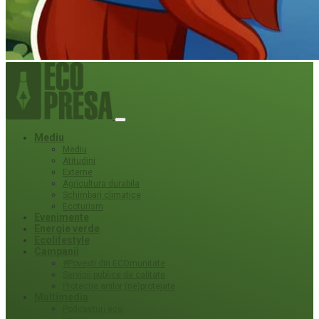
Mediu
Mediu
Atitudini
Externe
Agricultura durabila
Schimbari climatice
Ecoturism
Evenimente
Energie verde
Ecolifestyle
Campanii
#Povești din ECOmunitate
Servicii publice de calitate
Protecție ariilor (ne)protejate
Multimedia
Podcasturi eco