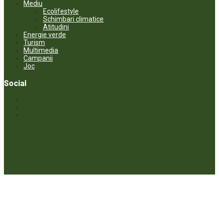
Mediu
Ecolifestyle
Schimbari climatice
Atitudini
Energie verde
Turism
Multimedia
Campanii
Joc
Social
© ECOPRESA. All rights reserved *** Preluarea textelor care aparțin
www.ecopresa.md poate fi făcută doar cu indicarea sursei și link
activ către subiectul preluat.