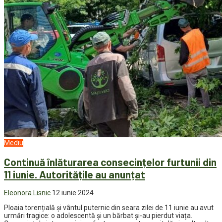
Mediu
Continuă înlăturarea consecințelor furtunii din
11 iunie. Autoritățile au anunțat
Eleonora Lisnic
12 iunie 2024
Ploaia torențială și vântul puternic din seara zilei de 11 iunie au avut
urmări tragice: o adolescentă și un bărbat și-au pierdut viața.