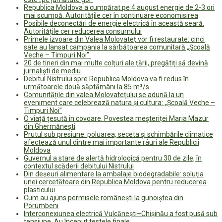
Republica Moldova a cumpărat pe 4 august energie de 2-3 ori
mai scumpă. Autoritățile cer în continuare economisirea
Posibile deconectări de energie electrică în această seară.
Autoritățile cer reducerea consumului
Primele izvoare din Valea Molovateț vor fi restaurate: cinci
sate au lansat campania la sărbătoarea comunitară „Școală
Veche – Timpuri Noi”
20 de tineri din mai multe colțuri ale țării, pregătiți să devină
jurnaliști de mediu
Debitul Nistrului spre Republica Moldova va fi redus în
următoarele două săptămâni la 85 m³/s
Comunitățile din valea Molovatețului se adună la un
eveniment care celebrează natura și cultura: „Școală Veche –
Timpuri Noi”
O viață țesută în covoare. Povestea meșteriței Maria Mazur
din Ghermănești
Prutul sub presiune: poluarea, seceta și schimbările climatice
afectează unul dintre mai importante râuri ale Republicii
Moldova
Guvernul a stare de alertă hidrologică pentru 30 de zile, în
contextul scăderii debitului Nistrului
Din deșeuri alimentare la ambalaje biodegradabile: soluția
unei cercetătoare din Republica Moldova pentru reducerea
plasticului
Cum au ajuns permisele românești la gunoiștea din
Porumbeni
Interconexiunea electrică Vulcănești–Chișinău a fost pusă sub
tensiune. Au început testele finale