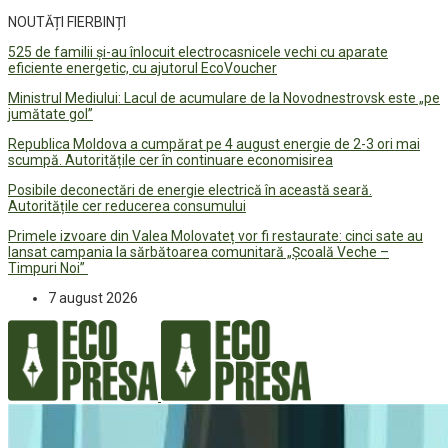
NOUTĂȚI FIERBINȚI
525 de familii și-au înlocuit electrocasnicele vechi cu aparate
eficiente energetic, cu ajutorul EcoVoucher
Ministrul Mediului: Lacul de acumulare de la Novodnestrovsk este „pe
jumătate gol”
Republica Moldova a cumpărat pe 4 august energie de 2-3 ori mai
scumpă. Autoritățile cer în continuare economisirea
Posibile deconectări de energie electrică în această seară.
Autoritățile cer reducerea consumului
Primele izvoare din Valea Molovateț vor fi restaurate: cinci sate au
lansat campania la sărbătoarea comunitară „Școală Veche –
Timpuri Noi”
7 august 2026