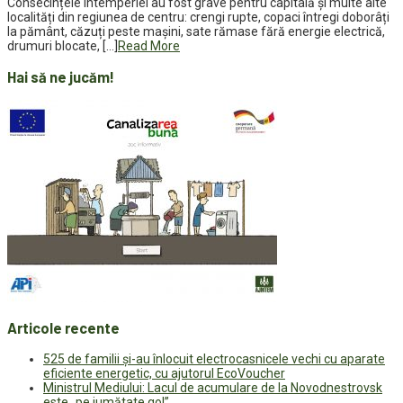
Consecințele intemperiei au fost grave pentru capitală și multe alte
localități din regiunea de centru: crengi rupte, copaci întregi doborâți
la pământ, căzuți peste mașini, sate rămase fără energie electrică,
drumuri blocate, […]
Read More
Hai să ne jucăm!
Articole recente
525 de familii și-au înlocuit electrocasnicele vechi cu aparate
eficiente energetic, cu ajutorul EcoVoucher
Ministrul Mediului: Lacul de acumulare de la Novodnestrovsk
este „pe jumătate gol”