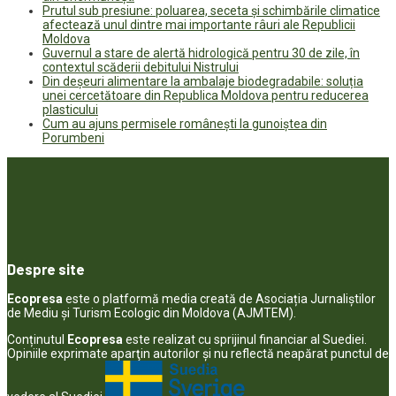
Prutul sub presiune: poluarea, seceta și schimbările climatice
afectează unul dintre mai importante râuri ale Republicii
Moldova
Guvernul a stare de alertă hidrologică pentru 30 de zile, în
contextul scăderii debitului Nistrului
Din deșeuri alimentare la ambalaje biodegradabile: soluția
unei cercetătoare din Republica Moldova pentru reducerea
plasticului
Cum au ajuns permisele românești la gunoiștea din
Porumbeni
Despre site
Ecopresa
este o platformă media creată de Asociația Jurnaliștilor
de Mediu și Turism Ecologic din Moldova (AJMTEM).
Conținutul
Ecopresa
este realizat cu sprijinul financiar al Suediei.
Opiniile exprimate aparţin autorilor şi nu reflectă neapărat punctul de