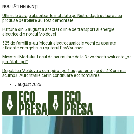
NOUTĂȚI FIERBINȚI
Ultimele baraje absorbante instalate pe Nistru după poluarea cu
produse petroliere au fost demontate
Furtuna din 6 august a afectat o linie de transport al energiei
electrice din nordul Moldovei
525 de familii și-au înlocuit electrocasnicele vechi cu aparate
eficiente energetic, cu ajutorul EcoVoucher
Ministrul Mediului: Lacul de acumulare de la Novodnestrovsk este „pe
jumătate gol”
Republica Moldova a cumpărat pe 4 august energie de 2-3 ori mai
scumpă. Autoritățile cer în continuare economisirea
7 august 2026