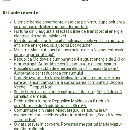
Articole recente
Ultimele baraje absorbante instalate pe Nistru după poluarea
cu produse petroliere au fost demontate
Furtuna din 6 august a afectat o linie de transport al energiei
electrice din nordul Moldovei
525 de familii și-au înlocuit electrocasnicele vechi cu aparate
eficiente energetic, cu ajutorul EcoVoucher
Ministrul Mediului: Lacul de acumulare de la Novodnestrovsk
este „pe jumătate gol”
Republica Moldova a cumpărat pe 4 august energie de 2-3 ori
mai scumpă. Autoritățile cer în continuare economisirea
Posibile deconectări de energie electrică în această seară.
Autoritățile cer reducerea consumului
Primele izvoare din Valea Molovateț vor fi restaurate: cinci
sate au lansat campania la sărbătoarea comunitară „Școală
Veche – Timpuri Noi”
20 de tineri din mai multe colțuri ale țării, pregătiți să devină
jurnaliști de mediu
Debitul Nistrului spre Republica Moldova va fi redus în
următoarele două săptămâni la 85 m³/s
Comunitățile din valea Molovatețului se adună la un
eveniment care celebrează natura și cultura: „Școală Veche –
Timpuri Noi”
O viață țesută în covoare. Povestea meșteriței Maria Mazur
din Ghermănești