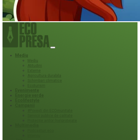
Mediu
Mediu
Atitudini
Externe
Agricultura durabila
Schimbari climatice
Ecoturism
Evenimente
Energie verde
Ecolifestyle
Campanii
#Povești din ECOmunitate
Servicii publice de calitate
Protecție ariilor (ne)protejate
Multimedia
Podcasturi eco
Interviu