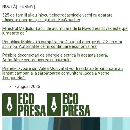
NOUTĂȚI FIERBINȚI
525 de familii și-au înlocuit electrocasnicele vechi cu aparate
eficiente energetic, cu ajutorul EcoVoucher
Ministrul Mediului: Lacul de acumulare de la Novodnestrovsk este „pe
jumătate gol”
Republica Moldova a cumpărat pe 4 august energie de 2-3 ori mai
scumpă. Autoritățile cer în continuare economisirea
Posibile deconectări de energie electrică în această seară.
Autoritățile cer reducerea consumului
Primele izvoare din Valea Molovateț vor fi restaurate: cinci sate au
lansat campania la sărbătoarea comunitară „Școală Veche –
Timpuri Noi”
7 august 2026