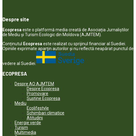
Despre site
Ecopresa
este o platformă media creată de Asociația Jurnaliștilor
de Mediu și Turism Ecologic din Moldova (AJMTEM).
Conținutul
Ecopresa
este realizat cu sprijinul financiar al Suediei.
Opiniile exprimate aparţin autorilor şi nu reflectă neapărat punctul de
vedere al Suediei.
ECOPRESA
Despre AO AJMTEM
Despre Ecopresa
Promovare
Susține Ecopresa
Mediu
Ecolifestyle
Schimbari climatice
Atitudini
Energie verde
Turism
Multimedia