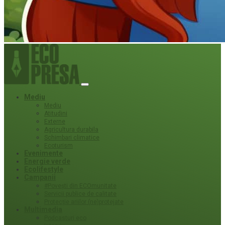
Mediu
Mediu
Atitudini
Externe
Agricultura durabila
Schimbari climatice
Ecoturism
Evenimente
Energie verde
Ecolifestyle
Campanii
#Povești din ECOmunitate
Servicii publice de calitate
Protecție ariilor (ne)protejate
Multimedia
Podcasturi eco