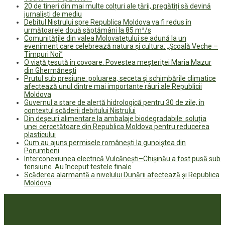
20 de tineri din mai multe colțuri ale țării, pregătiți să devină
jurnaliști de mediu
Debitul Nistrului spre Republica Moldova va fi redus în
următoarele două săptămâni la 85 m³/s
Comunitățile din valea Molovatețului se adună la un
eveniment care celebrează natura și cultura: „Școală Veche –
Timpuri Noi”
O viață țesută în covoare. Povestea meșteriței Maria Mazur
din Ghermănești
Prutul sub presiune: poluarea, seceta și schimbările climatice
afectează unul dintre mai importante râuri ale Republicii
Moldova
Guvernul a stare de alertă hidrologică pentru 30 de zile, în
contextul scăderii debitului Nistrului
Din deșeuri alimentare la ambalaje biodegradabile: soluția
unei cercetătoare din Republica Moldova pentru reducerea
plasticului
Cum au ajuns permisele românești la gunoiștea din
Porumbeni
Interconexiunea electrică Vulcănești–Chișinău a fost pusă sub
tensiune. Au început testele finale
Scăderea alarmantă a nivelului Dunării afectează și Republica
Moldova