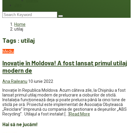
Interviu
Joc
Home
utilaj
Tags : utilaj
Mediu
Inovație în Moldova! A fost lansat primul utilaj
modern de
Ana Raileanu
10 iunie 2022
Inovație în Republica Moldova. Acum câteva zile, la Chișinău a fost
lansat primul utilaj modern de prelucrare a cioburilor de sticlă.
Instalația funcționează deja și poate prelucra până la cinci tone de
sticlă pe oră. Proiectul este implementat de Asociația Obștească
„Reciclare” împreună cu compania de gestionare a deșeurilor „ABS
Recycling”. Utilajul a fost instalat […]
Read More
Hai să ne jucăm!