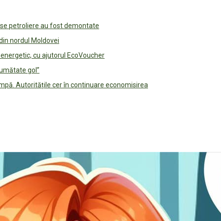
use petroliere au fost demontate
 din nordul Moldovei
e energetic, cu ajutorul EcoVoucher
jumătate gol”
pă. Autoritățile cer în continuare economisirea