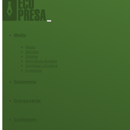
Mediu
Mediu
Atitudini
Externe
Agricultura durabila
Schimbari climatice
Ecoturism
Evenimente
Energie verde
Ecolifestyle