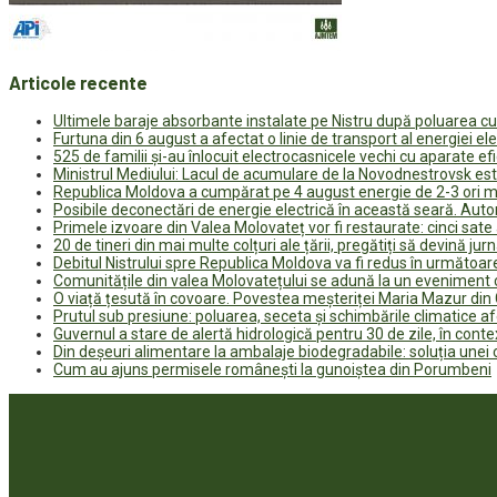
Articole recente
Ultimele baraje absorbante instalate pe Nistru după poluarea c
Furtuna din 6 august a afectat o linie de transport al energiei el
525 de familii și-au înlocuit electrocasnicele vechi cu aparate e
Ministrul Mediului: Lacul de acumulare de la Novodnestrovsk est
Republica Moldova a cumpărat pe 4 august energie de 2-3 ori ma
Posibile deconectări de energie electrică în această seară. Auto
Primele izvoare din Valea Molovateț vor fi restaurate: cinci sa
20 de tineri din mai multe colțuri ale țării, pregătiți să devină jur
Debitul Nistrului spre Republica Moldova va fi redus în următoa
Comunitățile din valea Molovatețului se adună la un eveniment c
O viață țesută în covoare. Povestea meșteriței Maria Mazur di
Prutul sub presiune: poluarea, seceta și schimbările climatice a
Guvernul a stare de alertă hidrologică pentru 30 de zile, în contex
Din deșeuri alimentare la ambalaje biodegradabile: soluția unei
Cum au ajuns permisele românești la gunoiștea din Porumbeni