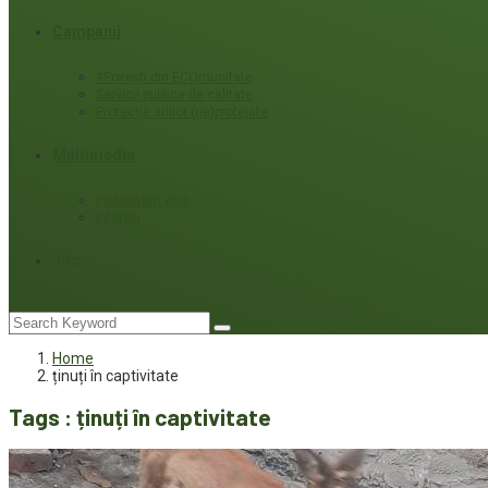
Campanii
#Povești din ECOmunitate
Servicii publice de calitate
Protecție ariilor (ne)protejate
Multimedia
Podcasturi eco
Interviu
Joc
Home
ținuți în captivitate
Tags : ținuți în captivitate