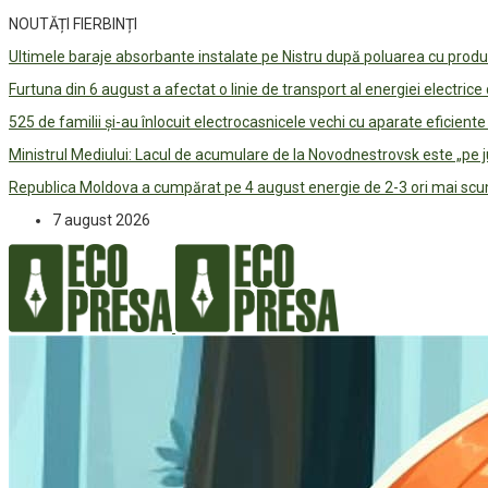
NOUTĂȚI FIERBINȚI
Ultimele baraje absorbante instalate pe Nistru după poluarea cu prod
Furtuna din 6 august a afectat o linie de transport al energiei electrice
525 de familii și-au înlocuit electrocasnicele vechi cu aparate eficient
Ministrul Mediului: Lacul de acumulare de la Novodnestrovsk este „pe 
Republica Moldova a cumpărat pe 4 august energie de 2-3 ori mai scum
7 august 2026