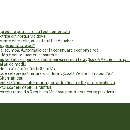
u produse petroliere au fost demontate
ectrice din nordul Moldovei
ficiente energetic, cu ajutorul EcoVoucher
e „pe jumătate gol”
i scumpă. Autoritățile cer în continuare economisirea
ritățile cer reducerea consumului
te au lansat campania la sărbătoarea comunitară „Școală Veche – Timpur
naliști de mediu
rele două săptămâni la 85 m³/s
are celebrează natura și cultura: „Școală Veche – Timpuri Noi”
n Ghermănești
fectează unul dintre mai importante râuri ale Republicii Moldova
tul scăderii debitului Nistrului
 cercetătoare din Republica Moldova pentru reducerea plasticului