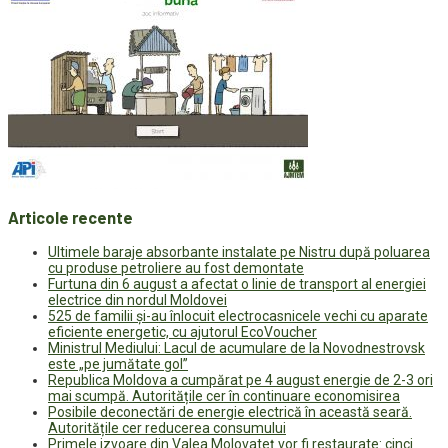
Articole recente
Ultimele baraje absorbante instalate pe Nistru după poluarea
cu produse petroliere au fost demontate
Furtuna din 6 august a afectat o linie de transport al energiei
electrice din nordul Moldovei
525 de familii și-au înlocuit electrocasnicele vechi cu aparate
eficiente energetic, cu ajutorul EcoVoucher
Ministrul Mediului: Lacul de acumulare de la Novodnestrovsk
este „pe jumătate gol”
Republica Moldova a cumpărat pe 4 august energie de 2-3 ori
mai scumpă. Autoritățile cer în continuare economisirea
Posibile deconectări de energie electrică în această seară.
Autoritățile cer reducerea consumului
Primele izvoare din Valea Molovateț vor fi restaurate: cinci