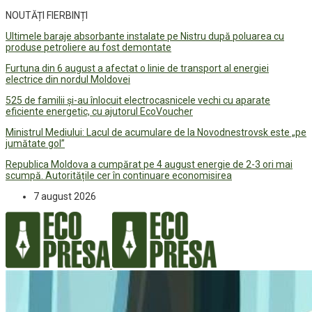
NOUTĂȚI FIERBINȚI
Ultimele baraje absorbante instalate pe Nistru după poluarea cu
produse petroliere au fost demontate
Furtuna din 6 august a afectat o linie de transport al energiei
electrice din nordul Moldovei
525 de familii și-au înlocuit electrocasnicele vechi cu aparate
eficiente energetic, cu ajutorul EcoVoucher
Ministrul Mediului: Lacul de acumulare de la Novodnestrovsk este „pe
jumătate gol”
Republica Moldova a cumpărat pe 4 august energie de 2-3 ori mai
scumpă. Autoritățile cer în continuare economisirea
7 august 2026