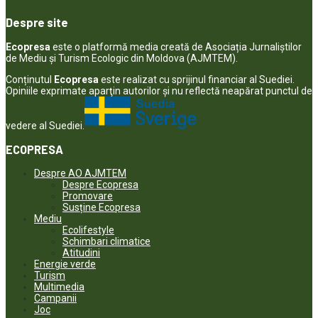
Despre site
Ecopresa
este o platformă media creată de Asociația Jurnaliștilor
de Mediu și Turism Ecologic din Moldova (AJMTEM).
Conținutul
Ecopresa
este realizat cu sprijinul financiar al Suediei.
Opiniile exprimate aparţin autorilor şi nu reflectă neapărat punctul de
vedere al Suediei.
ECOPRESA
Despre AO AJMTEM
Despre Ecopresa
Promovare
Susține Ecopresa
Mediu
Ecolifestyle
Schimbari climatice
Atitudini
Energie verde
Turism
Multimedia
Campanii
Joc