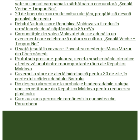
sate au lansat campania la sărbătoarea comunitară „Școală
Veche – Timpuri Noi”
20 de tineri din mai multe colțuri ale țării, pregătiți să devină
jurnaliști de mediu
Debitul Nistrului spre Republica Moldova va fi redus în
următoarele două săptămâni la 85 m³/s
Comunitățile din valea Molovatețului se adună la un
eveniment care celebrează natura și cultura: „Școală Veche –
Timpuri Noi”
O viață țesută în covoare. Povestea meșteriței Maria Mazur
din Ghermănești
Prutul sub presiune: poluarea, seceta și schimbările climatice
afectează unul dintre mai importante râuri ale Republicii
Moldova
Guvernul a stare de alertă hidrologică pentru 30 de zile, în
contextul scăderii debitului Nistrului
Din deșeuri alimentare la ambalaje biodegradabile: soluția
unei cercetătoare din Republica Moldova pentru reducerea
plasticului
Cum au ajuns permisele românești la gunoiștea din
Porumbeni