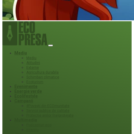
Mediu
Mediu
Atitudini
Externe
Agricultura durabila
Schimbari climatice
Ecoturism
Evenimente
Energie verde
Ecolifestyle
Campanii
#Povești din ECOmunitate
Servicii publice de calitate
Protecție ariilor (ne)protejate
Multimedia
Podcasturi eco
Interviu