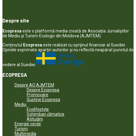
Despre site
Ecopresa
este o platformă media creată de Asociația Jurnaliștilor
de Mediu și Turism Ecologic din Moldova (AJMTEM).
Conținutul
Ecopresa
este realizat cu sprijinul financiar al Suediei.
Opiniile exprimate aparţin autorilor şi nu reflectă neapărat punctul de
vedere al Suediei.
ECOPRESA
Despre AO AJMTEM
Despre Ecopresa
Promovare
Susține Ecopresa
Mediu
Ecolifestyle
Schimbari climatice
Atitudini
Energie verde
Turism
Multimedia