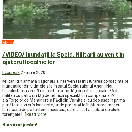
Mediu
/VIDEO/ Inundații la Speia. Militarii au venit în
ajutorul localnicilor
Ecopresa
27 iunie 2020
Militarii din armata Naţională a intervenit la înlăturarea consecinţelor
inundaţiilor din ultimele zile în satul Speia, raionul Anenii Noi.
La solicitarea venită din partea autorităţilor publice locale, 35 de
militari cu patru unităţi de tehnică specială din compania a 2-
a a Forţelor de Menţinere a Păcii din Varniţa s-au deplasat în prima
jumătate a zilei în localitate, unde participă la înlăturarea masei
lemnoase de pe teritoriul acesteia, care a fost afectată de ploile
torenţiale […]
Read More
Hai să ne jucăm!