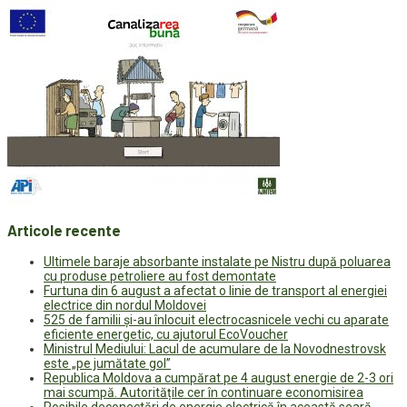
Articole recente
Ultimele baraje absorbante instalate pe Nistru după poluarea
cu produse petroliere au fost demontate
Furtuna din 6 august a afectat o linie de transport al energiei
electrice din nordul Moldovei
525 de familii și-au înlocuit electrocasnicele vechi cu aparate
eficiente energetic, cu ajutorul EcoVoucher
Ministrul Mediului: Lacul de acumulare de la Novodnestrovsk
este „pe jumătate gol”
Republica Moldova a cumpărat pe 4 august energie de 2-3 ori
mai scumpă. Autoritățile cer în continuare economisirea
Posibile deconectări de energie electrică în această seară.