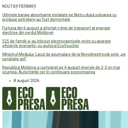
NOUTĂȚI FIERBINȚI
Ultimele baraje absorbante instalate pe Nistru după poluarea cu
produse petroliere au fost demontate
Furtuna din 6 august a afectat o linie de transport al energiei
electrice din nordul Moldovei
525 de familii și-au înlocuit electrocasnicele vechi cu aparate
eficiente energetic, cu ajutorul EcoVoucher
Ministrul Mediului: Lacul de acumulare de la Novodnestrovsk este „pe
jumătate gol”
Republica Moldova a cumpărat pe 4 august energie de 2-3 ori mai
scumpă. Autoritățile cer în continuare economisirea
8 august 2026