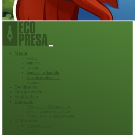
Mediu
Mediu
Atitudini
Externe
Agricultura durabila
Schimbari climatice
Ecoturism
Evenimente
Energie verde
Ecolifestyle
Campanii
#Povești din ECOmunitate
Servicii publice de calitate
Protecție ariilor (ne)protejate
Multimedia
Podcasturi eco
Interviu