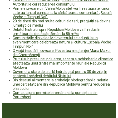
Autoritățile cer reducerea consumului
Primele izvoare din Valea Molovateț vor fi restaurate: cinci
sate au lansat campania la sărbătoarea comunitară „Școală
Veche – Timpuri Noi”
20 de tineri din mai multe colțuri ale țării, pregătiți să devină
jurnaliști de mediu
Debitul Nistrului spre Republica Moldova va fi redus în
următoarele două săptămâni la 85 m³/s
Comunitățile din valea Molovatețului se adună la un
eveniment care celebrează natura și cultura: „Școală Veche –
Timpuri Noi”
O viață țesută în covoare. Povestea meșteriței Maria Mazur
din Ghermănești
Prutul sub presiune: poluarea, seceta și schimbările climatice
afectează unul dintre mai importante râuri ale Republicii
Moldova
Guvernul a stare de alertă hidrologică pentru 30 de zile, în
contextul scăderii debitului Nistrului
Din deșeuri alimentare la ambalaje biodegradabile: soluția
unei cercetătoare din Republica Moldova pentru reducerea
plasticului
Cum au ajuns permisele românești la gunoiștea din
Porumbeni