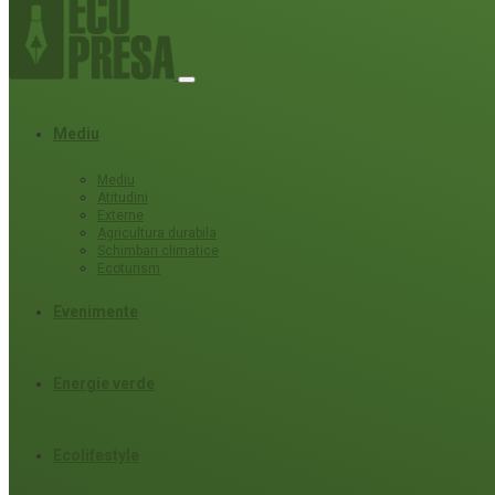
Mediu
Mediu
Atitudini
Externe
Agricultura durabila
Schimbari climatice
Ecoturism
Evenimente
Energie verde
Ecolifestyle