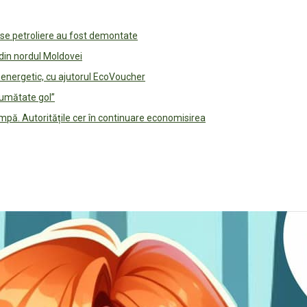
use petroliere au fost demontate
 din nordul Moldovei
e energetic, cu ajutorul EcoVoucher
jumătate gol”
pă. Autoritățile cer în continuare economisirea