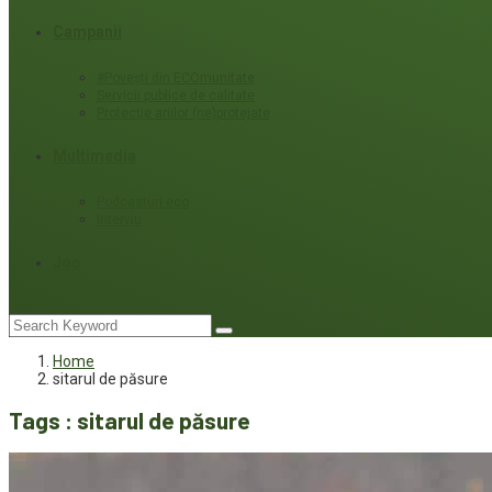
Campanii
#Povești din ECOmunitate
Servicii publice de calitate
Protecție ariilor (ne)protejate
Multimedia
Podcasturi eco
Interviu
Joc
Home
sitarul de păsure
Tags : sitarul de păsure