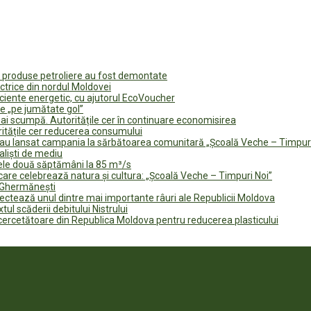
u produse petroliere au fost demontate
ectrice din nordul Moldovei
ficiente energetic, cu ajutorul EcoVoucher
e „pe jumătate gol”
i scumpă. Autoritățile cer în continuare economisirea
ritățile cer reducerea consumului
te au lansat campania la sărbătoarea comunitară „Școală Veche – Timpur
naliști de mediu
rele două săptămâni la 85 m³/s
are celebrează natura și cultura: „Școală Veche – Timpuri Noi”
n Ghermănești
fectează unul dintre mai importante râuri ale Republicii Moldova
tul scăderii debitului Nistrului
 cercetătoare din Republica Moldova pentru reducerea plasticului