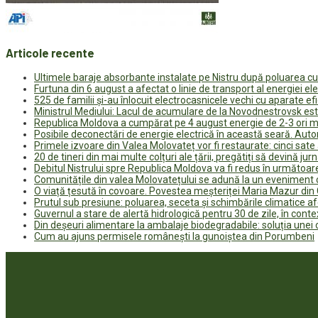
Articole recente
Ultimele baraje absorbante instalate pe Nistru după poluarea c
Furtuna din 6 august a afectat o linie de transport al energiei el
525 de familii și-au înlocuit electrocasnicele vechi cu aparate e
Ministrul Mediului: Lacul de acumulare de la Novodnestrovsk est
Republica Moldova a cumpărat pe 4 august energie de 2-3 ori ma
Posibile deconectări de energie electrică în această seară. Auto
Primele izvoare din Valea Molovateț vor fi restaurate: cinci sa
20 de tineri din mai multe colțuri ale țării, pregătiți să devină jur
Debitul Nistrului spre Republica Moldova va fi redus în următoa
Comunitățile din valea Molovatețului se adună la un eveniment c
O viață țesută în covoare. Povestea meșteriței Maria Mazur di
Prutul sub presiune: poluarea, seceta și schimbările climatice a
Guvernul a stare de alertă hidrologică pentru 30 de zile, în contex
Din deșeuri alimentare la ambalaje biodegradabile: soluția unei
Cum au ajuns permisele românești la gunoiștea din Porumbeni