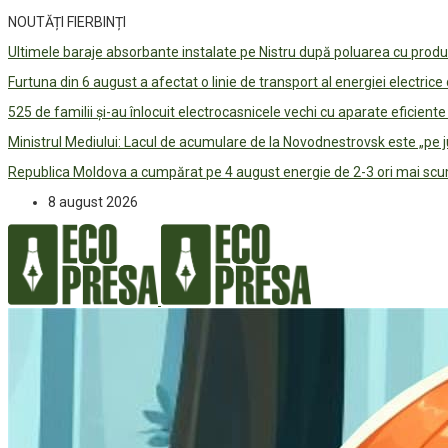
NOUTĂȚI FIERBINȚI
Ultimele baraje absorbante instalate pe Nistru după poluarea cu prod
Furtuna din 6 august a afectat o linie de transport al energiei electrice
525 de familii și-au înlocuit electrocasnicele vechi cu aparate eficient
Ministrul Mediului: Lacul de acumulare de la Novodnestrovsk este „pe 
Republica Moldova a cumpărat pe 4 august energie de 2-3 ori mai scum
8 august 2026