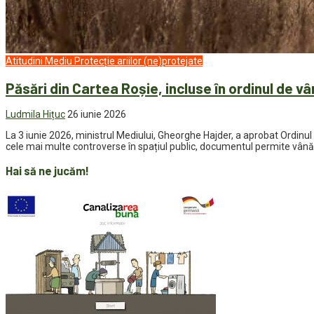
Atitudini
Mediu
Protecție ariilor (ne)protejate
Păsări din Cartea Roșie, incluse în ordinul de vâ
Ludmila Hițuc
26 iunie 2026
La 3 iunie 2026, ministrul Mediului, Gheorghe Hajder, a aprobat Ordin
cele mai multe controverse în spațiul public, documentul permite vânăto
Hai să ne jucăm!